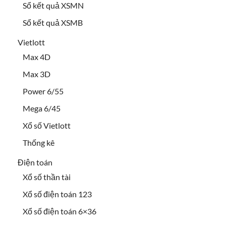
Sổ kết quả XSMN
Sổ kết quả XSMB
Vietlott
Max 4D
Max 3D
Power 6/55
Mega 6/45
Xổ số Vietlott
Thống kê
Điện toán
Xổ số thần tài
Xổ số điện toán 123
Xổ số điện toán 6×36