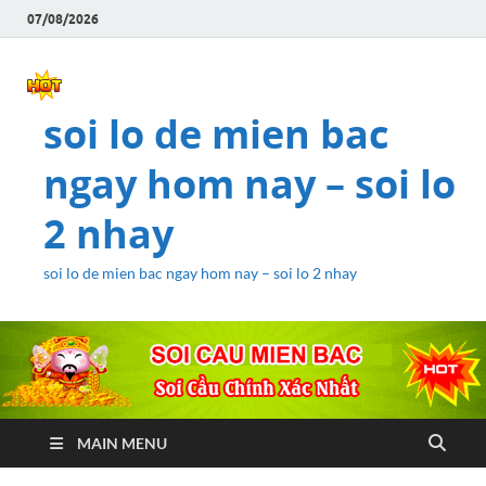
07/08/2026
soi lo de mien bac
ngay hom nay – soi lo
2 nhay
soi lo de mien bac ngay hom nay – soi lo 2 nhay
MAIN MENU