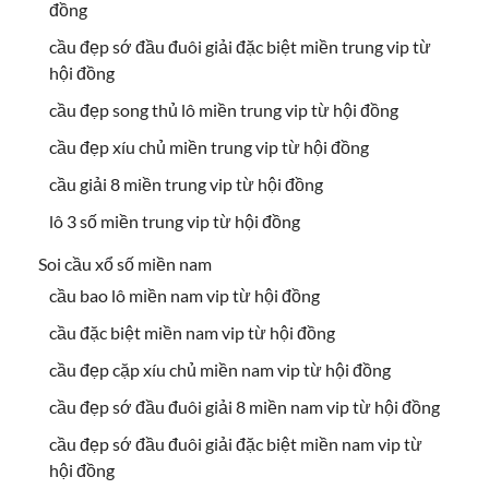
đồng
cầu đẹp sớ đầu đuôi giải đặc biệt miền trung vip từ
hội đồng
cầu đẹp song thủ lô miền trung vip từ hội đồng
cầu đẹp xíu chủ miền trung vip từ hội đồng
cầu giải 8 miền trung vip từ hội đồng
lô 3 số miền trung vip từ hội đồng
Soi cầu xổ số miền nam
cầu bao lô miền nam vip từ hội đồng
cầu đặc biệt miền nam vip từ hội đồng
cầu đẹp cặp xíu chủ miền nam vip từ hội đồng
cầu đẹp sớ đầu đuôi giải 8 miền nam vip từ hội đồng
cầu đẹp sớ đầu đuôi giải đặc biệt miền nam vip từ
hội đồng