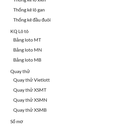
Thống kê lô gan
Thống kê đầu đuôi
KQ Lô tô
Bảng loto MT
Bảng loto MN
Bảng loto MB
Quay thử
Quay thử Vietlott
Quay thử XSMT
Quay thử XSMN
Quay thử XSMB
Sổ mơ