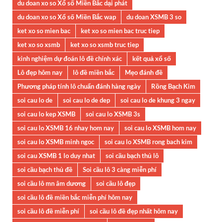
du doan xo so Xổ số Miền Bắc dại phát
du doan xo so Xổ số Miền Bắc wap
du doan XSMB 3 so
ket xo so mien bac
ket xo so mien bac truc tiep
ket xo so xsmb
ket xo so xsmb truc tiep
kinh nghiệm dự đoán lô đề chính xác
kết quả xổ số
Lô đẹp hôm nay
lô đề miền bắc
Mẹo đánh đề
Phương pháp tính lô chuẩn đánh hàng ngày
Rồng Bạch Kim
soi cau lo de
soi cau lo de dep
soi cau lo de khung 3 ngay
soi cau lo kep XSMB
soi cau lo XSMB 3s
soi cau lo XSMB 16 nhay hom nay
soi cau lo XSMB hom nay
soi cau lo XSMB minh ngoc
soi cau lo XSMB rong bach kim
soi cau XSMB 1 lo duy nhat
soi cầu bạch thủ lô
soi cầu bạch thủ đề
Soi cầu lô 3 càng miễn phí
soi cầu lô mn âm dương
soi cầu lô đẹp
soi cầu lô đề miền bắc miễn phí hôm nay
soi cầu lô đề miễn phí
soi cầu lô đề đẹp nhất hôm nay