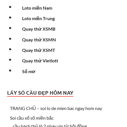
Loto miền Nam
Loto miền Trung
Quay thử XSMB
Quay thử XSMN
Quay thử XSMT
Quay thử Vietlott
Sổ mơ
LẤY SỐ CẦU ĐẸP HÔM NAY
TRANG CHỦ – soi lo de mien bac ngay hom nay
Soi cầu xổ số miền bắc
cầu bạch thủ lô 2 nháy vip từ hội đồng