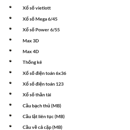
Xổ số vietlott
Xổ số Mega 6/45
Xổ số Power 6/55
Max 3D
Max 4D
Thống kê
Xổ số điện toán 6x36
Xổ số điện toán 123
Xổ số thần tài
Cầu bạch thủ (MB)
Cầu lật liên tục (MB)
Cầu về cả cặp (MB)