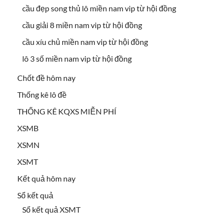
cầu đẹp song thủ lô miền nam vip từ hội đồng
cầu giải 8 miền nam vip từ hội đồng
cầu xíu chủ miền nam vip từ hội đồng
lô 3 số miền nam vip từ hội đồng
Chốt đề hôm nay
Thống kê lô đề
THỐNG KÊ KQXS MIỄN PHÍ
XSMB
XSMN
XSMT
Kết quả hôm nay
Sổ kết quả
Sổ kết quả XSMT