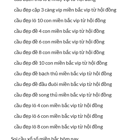
cầu đẹp cặp 3 càng víp miền bắc vip từ hội đồng
cầu đẹp lô 10 con miền bắc vip từ hội đồng
cầu đẹp đề 4 con miền bắc vip từ hội đồng
cầu đẹp đề 6 con miền bắc vip từ hội đồng
cầu đẹp đề 8 con miền bắc vip từ hội đồng
cầu đẹp đề 10 con miền bắc vip từ hội đồng
cầu đẹp đề bạch thủ miền bắc vip từ hội đồng
cầu đẹp đề đầu đuôi miền bắc vip từ hội đồng
cầu đẹp đề song thủ miền bắc vip từ hội đồng
cầu đẹp lô 4 con miền bắc vip từ hội đồng
cầu đẹp lô 6 con miền bắc vip từ hội đồng
cầu đẹp lô 8 con miền bắc vip từ hội đồng
Soi cầu xổ số miền bắc hôm nay