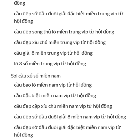
đồng
cầu đẹp sớ đầu đuôi giải đặc biệt miền trung vip từ
hội đồng
cầu đẹp song thủ lô miền trung vip từ hội đồng
cầu đẹp xíu chủ miền trung vip từ hội đồng
cầu giải 8 miền trung vip từ hội đồng
lô 3 số miền trung vip từ hội đồng
Soi cầu xổ số miền nam
cầu bao lô miền nam vip từ hội đồng
cầu đặc biệt miền nam vip từ hội đồng
cầu đẹp cặp xíu chủ miền nam vip từ hội đồng
cầu đẹp sớ đầu đuôi giải 8 miền nam vip từ hội đồng
cầu đẹp sớ đầu đuôi giải đặc biệt miền nam vip từ
hội đồng