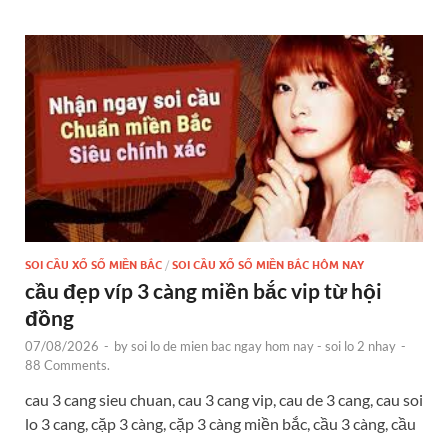
SOI CẦU XỔ SỐ MIỀN BẮC
/
SOI CẦU XỔ SỐ MIỀN BẮC HÔM NAY
cầu đẹp víp 3 càng miền bắc vip từ hội
đồng
07/08/2026
-
by
soi lo de mien bac ngay hom nay - soi lo 2 nhay
-
88 Comments.
cau 3 cang sieu chuan, cau 3 cang vip, cau de 3 cang, cau soi
lo 3 cang, cặp 3 càng, cặp 3 càng miền bắc, cầu 3 càng, cầu
…