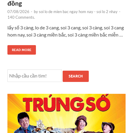
đồng
07/08/2026
-
by
soi lo de mien bac ngay hom nay - soi lo 2 nhay
-
140 Comments.
lấy số 3 càng, lo de 3 cang, soi 3 cang, soi 3 càng, soi 3 cang
hom nay, soi 3 càng miền bắc, soi 3 càng miền bắc miễn …
READ MORE
SEARCH