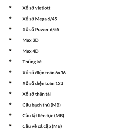
Xổ số vietlott
Xổ số Mega 6/45
Xổ số Power 6/55
Max 3D
Max 4D
Thống kê
Xổ số điện toán 6x36
Xổ số điện toán 123
Xổ số thần tài
Cầu bạch thủ (MB)
Cầu lật liên tục (MB)
Cầu về cả cặp (MB)