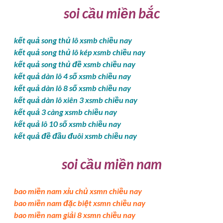
soi cầu miền bắc
kết quả song thủ lô xsmb chiều nay
kết quả song thủ lô kép xsmb chiều nay
kết quả song thủ đề xsmb chiều nay
kết quả dàn lô 4 số xsmb chiều nay
kết quả dàn lô 8 số xsmb chiều nay
kết quả dàn lô xiên 3 xsmb chiều nay
kết quả 3 càng xsmb chiều nay
kết quả lô 10 số xsmb chiều nay
kết quả đề đầu đuôi xsmb chiều nay
soi cầu miền nam
bao miền nam xỉu chủ xsmn chiều nay
bao miền nam đặc biệt xsmn chiều nay
bao miền nam giải 8 xsmn chiều nay