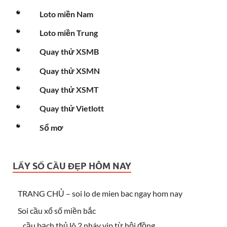
Loto miền Nam
Loto miền Trung
Quay thử XSMB
Quay thử XSMN
Quay thử XSMT
Quay thử Vietlott
Sổ mơ
LẤY SỐ CẦU ĐẸP HÔM NAY
TRANG CHỦ – soi lo de mien bac ngay hom nay
Soi cầu xổ số miền bắc
cầu bạch thủ lô 2 nháy vip từ hội đồng