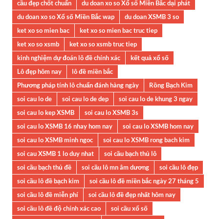
cầu đẹp chốt chuẩn
du doan xo so Xổ số Miền Bắc dại phát
du doan xo so Xổ số Miền Bắc wap
du doan XSMB 3 so
ket xo so mien bac
ket xo so mien bac truc tiep
ket xo so xsmb
ket xo so xsmb truc tiep
kinh nghiệm dự đoán lô đề chính xác
kết quả xổ số
Lô đẹp hôm nay
lô đề miền bắc
Phương pháp tính lô chuẩn đánh hàng ngày
Rồng Bạch Kim
soi cau lo de
soi cau lo de dep
soi cau lo de khung 3 ngay
soi cau lo kep XSMB
soi cau lo XSMB 3s
soi cau lo XSMB 16 nhay hom nay
soi cau lo XSMB hom nay
soi cau lo XSMB minh ngoc
soi cau lo XSMB rong bach kim
soi cau XSMB 1 lo duy nhat
soi cầu bạch thủ lô
soi cầu bạch thủ đề
soi cầu lô mn âm dương
soi cầu lô đẹp
soi cầu lô đề bạch kim
soi cầu lô đề miền bắc ngày 27 tháng 5
soi cầu lô đề miễn phí
soi cầu lô đề đẹp nhất hôm nay
soi cầu lô đề độ chính xác cao
soi cầu xổ số