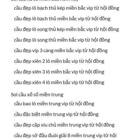
cầu đẹp lô bạch thủ kép miền bắc vip từ hội đồng
cầu đẹp lô bạch thủ miền bắc vip từ hội đồng
cầu đẹp lô song thủ kép miền bắc vip từ hội đồng
cầu đẹp lô song thủ miền bắc vip từ hội đồng
cầu đẹp víp 3 càng miền bắc vip từ hội đồng
cầu đẹp xiên 2 lô miền bắc vip từ hội đồng
cầu đẹp xiên 3 lô miền bắc vip từ hội đồng
cầu đẹp xiên 4 lô miền bắc vip từ hội đồng
Soi cầu xổ số miền trung
cầu bao lô miền trung vip từ hội đồng
cầu đặc biệt miền trung vip từ hội đồng
cầu đẹp cặp xíu chủ miền trung vip từ hội đồng
cầu đẹp sớ đầu đuôi giải 8 miền trung vip từ hội