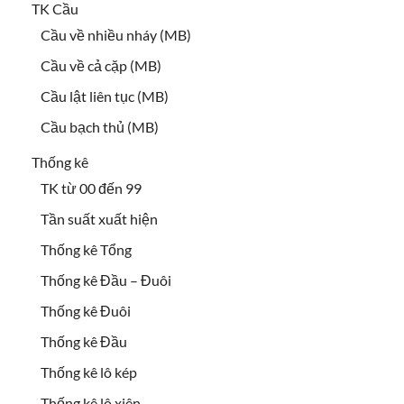
TK Cầu
Cầu về nhiều nháy (MB)
Cầu về cả cặp (MB)
Cầu lật liên tục (MB)
Cầu bạch thủ (MB)
Thống kê
TK từ 00 đến 99
Tần suất xuất hiện
Thống kê Tổng
Thống kê Đầu – Đuôi
Thống kê Đuôi
Thống kê Đầu
Thống kê lô kép
Thống kê lô xiên