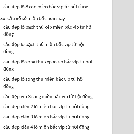
cầu đẹp lô 8 con miền bắc vip từ hội đồng
Soi cầu xổ số miền bắc hôm nay
cầu đẹp lô bạch thủ kép miền bắc vip từ hội
đồng
cầu đẹp lô bạch thủ miền bắc vip từ hội
đồng
cầu đẹp lô song thủ kép miền bắc vip từ hội
đồng
cầu đẹp lô song thủ miền bắc vip từ hội
đồng
cầu đẹp víp 3 càng miền bắc vip từ hội đồng
cầu đẹp xiên 2 lô miền bắc vip từ hội đồng
cầu đẹp xiên 3 lô miền bắc vip từ hội đồng
cầu đẹp xiên 4 lô miền bắc vip từ hội đồng