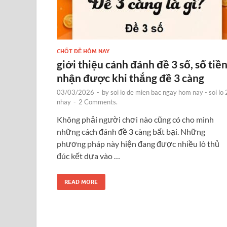
CHỐT ĐỀ HÔM NAY
giới thiệu cánh đánh đề 3 số, số tiề
nhận được khi thắng đề 3 càng
03/03/2026
-
by
soi lo de mien bac ngay hom nay - soi lo 
nhay
-
2 Comments.
Không phải người chơi nào cũng có cho mình
những cách đánh đề 3 càng bất bại. Những
phương pháp này hiện đang được nhiều lô thủ
đúc kết dựa vào …
READ MORE