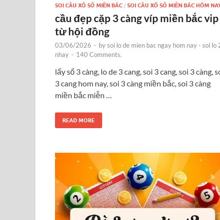
SOI CẦU XỔ SỐ MIỀN BẮC
/
SOI CẦU XỔ SỐ MIỀN BẮC HÔM NA
cầu đẹp cặp 3 càng víp miền bắc vip
từ hội đồng
03/06/2026
-
by
soi lo de mien bac ngay hom nay - soi lo 
nhay
-
140 Comments.
lấy số 3 càng, lo de 3 cang, soi 3 cang, soi 3 càng, s
3 cang hom nay, soi 3 càng miền bắc, soi 3 càng
miền bắc miễn …
READ MORE