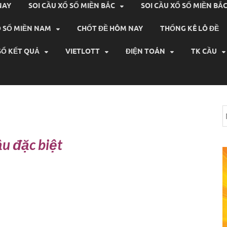
NAY
SOI CẦU XỔ SỐ MIỀN BẮC
SOI CẦU XỔ SỐ MIỀN BẮ
Ổ SỐ MIỀN NAM
CHỐT ĐỀ HÔM NAY
THỐNG KÊ LÔ ĐỀ
SỔ KẾT QUẢ
VIETLOTT
ĐIỆN TOÁN
TK CẦU
ầu đặc biệt