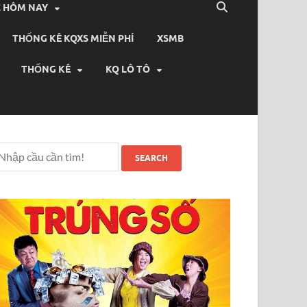
C HÔM NAY
THỐNG KÊ KQXS MIỄN PHÍ
XSMB
THỐNG KÊ
KQ LÔ TÔ
SEARCH