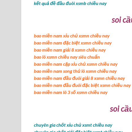
kết quả đề đầu đuôi xsmb chiều nay
soi c
bao miền nam xỉu chủ xsmn chiều nay
bao miền nam đặc biệt xsmn chiều nay
bao miền nam giải 8 xsmn chiều nay
bao lô xsmn chiều nay siêu chuẩn
bao miền nam cặp xỉu chủ xsmn chiều nay
bao miền nam song thủ lô xsmn chiều nay
bao miền nam đầu đuôi giải 8 xsmn chiều nay
bao miền nam đầu đuôi đặc biệt xsmn chiều nay
bao miền nam lô 3 số xsmn chiều nay
soi cầ
chuyên gia chốt xỉu chủ xsmt chiều nay
chuyên gia chốt giải đặc biệt xsmt chiều nay