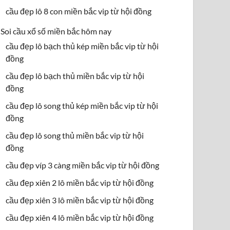
cầu đẹp lô 8 con miền bắc vip từ hội đồng
Soi cầu xổ số miền bắc hôm nay
cầu đẹp lô bạch thủ kép miền bắc vip từ hội
đồng
cầu đẹp lô bạch thủ miền bắc vip từ hội
đồng
cầu đẹp lô song thủ kép miền bắc vip từ hội
đồng
cầu đẹp lô song thủ miền bắc vip từ hội
đồng
cầu đẹp víp 3 càng miền bắc vip từ hội đồng
cầu đẹp xiên 2 lô miền bắc vip từ hội đồng
cầu đẹp xiên 3 lô miền bắc vip từ hội đồng
cầu đẹp xiên 4 lô miền bắc vip từ hội đồng