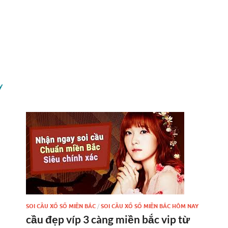
y
SOI CẦU XỔ SỐ MIỀN BẮC
/
SOI CẦU XỔ SỐ MIỀN BẮC HÔM NAY
cầu đẹp víp 3 càng miền bắc vip từ