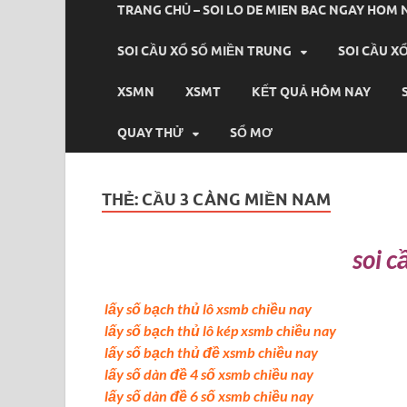
TRANG CHỦ – SOI LO DE MIEN BAC NGAY HOM 
SOI CẦU XỔ SỐ MIỀN TRUNG
SOI CẦU X
XSMN
XSMT
KẾT QUẢ HÔM NAY
QUAY THỬ
SỔ MƠ
THẺ:
CẦU 3 CÀNG MIỀN NAM
soi c
lấy số bạch thủ lô xsmb chiều nay
lấy số bạch thủ lô kép xsmb chiều nay
lấy số bạch thủ đề xsmb chiều nay
lấy số dàn đề 4 số xsmb chiều nay
lấy số dàn đề 6 số xsmb chiều nay