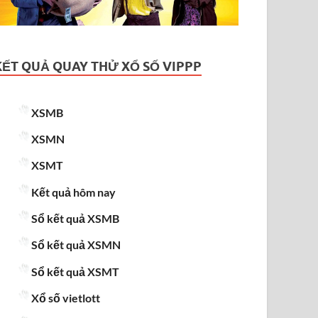
KẾT QUẢ QUAY THỬ XỔ SỐ VIPPP
XSMB
XSMN
XSMT
Kết quả hôm nay
Sổ kết quả XSMB
Sổ kết quả XSMN
Sổ kết quả XSMT
Xổ số vietlott