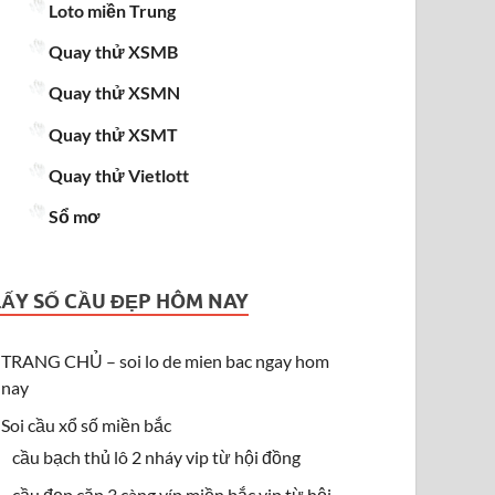
Loto miền Trung
Quay thử XSMB
Quay thử XSMN
Quay thử XSMT
Quay thử Vietlott
Sổ mơ
LẤY SỐ CẦU ĐẸP HÔM NAY
TRANG CHỦ – soi lo de mien bac ngay hom
nay
Soi cầu xổ số miền bắc
cầu bạch thủ lô 2 nháy vip từ hội đồng
cầu đẹp cặp 3 càng víp miền bắc vip từ hội