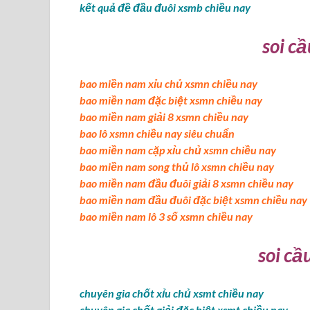
kết quả đề đầu đuôi xsmb chiều nay
soi c
bao miền nam xỉu chủ xsmn chiều nay
bao miền nam đặc biệt xsmn chiều nay
bao miền nam giải 8 xsmn chiều nay
bao lô xsmn chiều nay siêu chuẩn
bao miền nam cặp xỉu chủ xsmn chiều nay
bao miền nam song thủ lô xsmn chiều nay
bao miền nam đầu đuôi giải 8 xsmn chiều nay
bao miền nam đầu đuôi đặc biệt xsmn chiều nay
bao miền nam lô 3 số xsmn chiều nay
soi cầ
chuyên gia chốt xỉu chủ xsmt chiều nay
chuyên gia chốt giải đặc biệt xsmt chiều nay