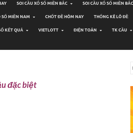
NAY
SOI CẦU XỔ SỐ MIỀN BẮC
SOI CẦU XỔ SỐ MIỀN BẮ
Ổ SỐ MIỀN NAM
CHỐT ĐỀ HÔM NAY
THỐNG KÊ LÔ ĐỀ
SỔ KẾT QUẢ
VIETLOTT
ĐIỆN TOÁN
TK CẦU
ầu đặc biệt