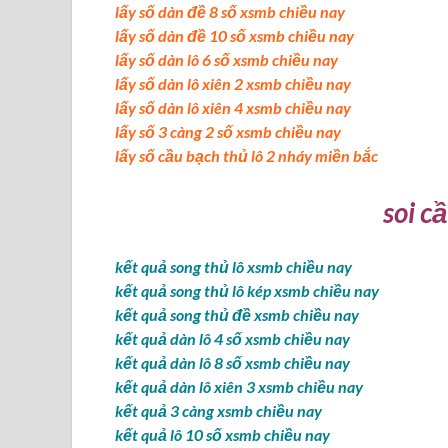
lấy số dàn đề 8 số xsmb chiều nay
lấy số dàn đề 10 số xsmb chiều nay
lấy số dàn lô 6 số xsmb chiều nay
lấy số dàn lô xiên 2 xsmb chiều nay
lấy số dàn lô xiên 4 xsmb chiều nay
lấy số 3 càng 2 số xsmb chiều nay
lấy số cầu bạch thủ lô 2 nháy miền bắc
soi c
kết quả song thủ lô xsmb chiều nay
kết quả song thủ lô kép xsmb chiều nay
kết quả song thủ đề xsmb chiều nay
kết quả dàn lô 4 số xsmb chiều nay
kết quả dàn lô 8 số xsmb chiều nay
kết quả dàn lô xiên 3 xsmb chiều nay
kết quả 3 càng xsmb chiều nay
kết quả lô 10 số xsmb chiều nay