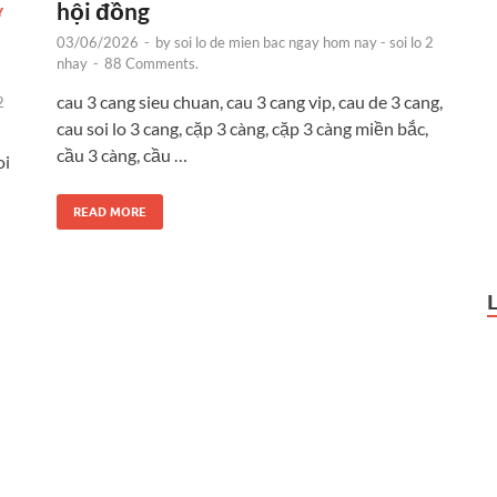
hội đồng
Y
03/06/2026
-
by
soi lo de mien bac ngay hom nay - soi lo 2
nhay
-
88 Comments.
cau 3 cang sieu chuan, cau 3 cang vip, cau de 3 cang,
2
cau soi lo 3 cang, cặp 3 càng, cặp 3 càng miền bắc,
cầu 3 càng, cầu …
oi
READ MORE