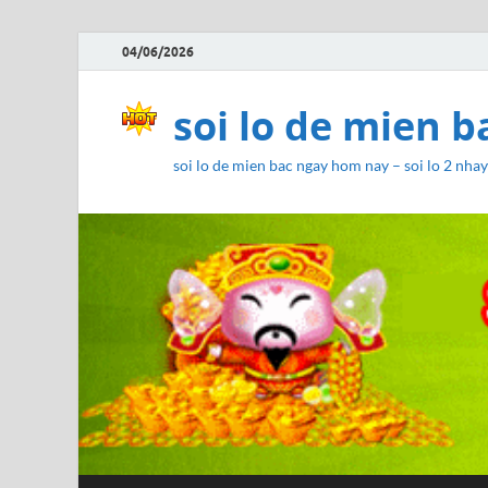
04/06/2026
soi lo de mien b
soi lo de mien bac ngay hom nay – soi lo 2 nhay