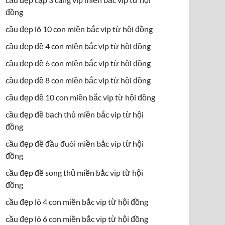
đồng
cầu đẹp lô 10 con miền bắc vip từ hội đồng
cầu đẹp đề 4 con miền bắc vip từ hội đồng
cầu đẹp đề 6 con miền bắc vip từ hội đồng
cầu đẹp đề 8 con miền bắc vip từ hội đồng
cầu đẹp đề 10 con miền bắc vip từ hội đồng
cầu đẹp đề bạch thủ miền bắc vip từ hội
đồng
cầu đẹp đề đầu đuôi miền bắc vip từ hội
đồng
cầu đẹp đề song thủ miền bắc vip từ hội
đồng
cầu đẹp lô 4 con miền bắc vip từ hội đồng
cầu đẹp lô 6 con miền bắc vip từ hội đồng