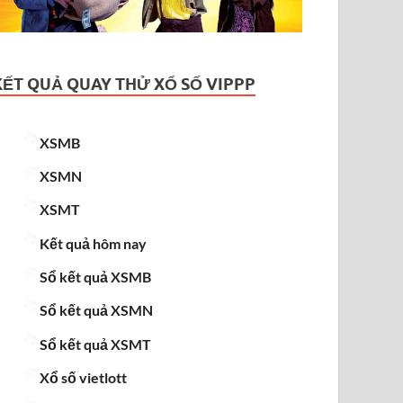
KẾT QUẢ QUAY THỬ XỔ SỐ VIPPP
XSMB
XSMN
XSMT
Kết quả hôm nay
Sổ kết quả XSMB
Sổ kết quả XSMN
Sổ kết quả XSMT
Xổ số vietlott