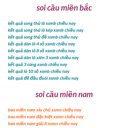
soi cầu miền bắc
kết quả song thủ lô xsmb chiều nay
kết quả song thủ lô kép xsmb chiều nay
kết quả song thủ đề xsmb chiều nay
kết quả dàn lô 4 số xsmb chiều nay
kết quả dàn lô 8 số xsmb chiều nay
kết quả dàn lô xiên 3 xsmb chiều nay
kết quả 3 càng xsmb chiều nay
kết quả lô 10 số xsmb chiều nay
kết quả đề đầu đuôi xsmb chiều nay
soi cầu miền nam
bao miền nam xỉu chủ xsmn chiều nay
bao miền nam đặc biệt xsmn chiều nay
bao miền nam giải 8 xsmn chiều nay