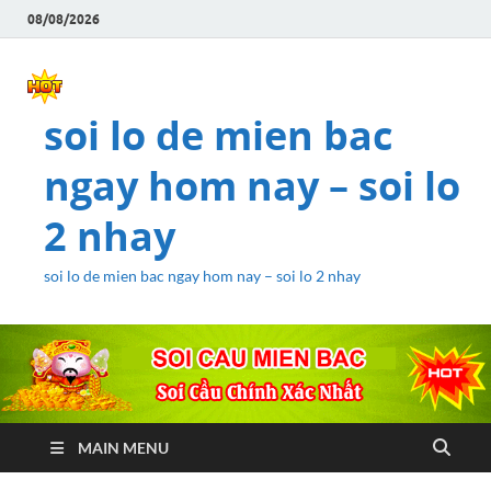
08/08/2026
soi lo de mien bac
ngay hom nay – soi lo
2 nhay
soi lo de mien bac ngay hom nay – soi lo 2 nhay
MAIN MENU