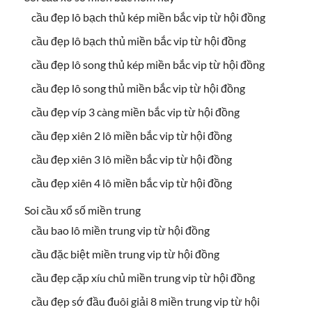
cầu đẹp lô bạch thủ kép miền bắc vip từ hội đồng
cầu đẹp lô bạch thủ miền bắc vip từ hội đồng
cầu đẹp lô song thủ kép miền bắc vip từ hội đồng
cầu đẹp lô song thủ miền bắc vip từ hội đồng
cầu đẹp víp 3 càng miền bắc vip từ hội đồng
cầu đẹp xiên 2 lô miền bắc vip từ hội đồng
cầu đẹp xiên 3 lô miền bắc vip từ hội đồng
cầu đẹp xiên 4 lô miền bắc vip từ hội đồng
Soi cầu xổ số miền trung
cầu bao lô miền trung vip từ hội đồng
cầu đặc biệt miền trung vip từ hội đồng
cầu đẹp cặp xíu chủ miền trung vip từ hội đồng
cầu đẹp sớ đầu đuôi giải 8 miền trung vip từ hội