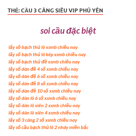
THẺ:
CẦU 3 CÀNG SIÊU VIP PHÚ YÊN
soi cầu đặc biệt
lấy số bạch thủ lô xsmb chiều nay
lấy số bạch thủ lô kép xsmb chiều nay
lấy số bạch thủ đề xsmb chiều nay
lấy số dàn đề 4 số xsmb chiều nay
lấy số dàn đề 6 số xsmb chiều nay
lấy số dàn đề 8 số xsmb chiều nay
lấy số dàn đề 10 số xsmb chiều nay
lấy số dàn lô 6 số xsmb chiều nay
lấy số dàn lô xiên 2 xsmb chiều nay
lấy số dàn lô xiên 4 xsmb chiều nay
lấy số 3 càng 2 số xsmb chiều nay
lấy số cầu bạch thủ lô 2 nháy miền bắc