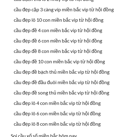
cầu đẹp cặp 3 càng víp miền bắc vip từ hội đồng
cầu đẹp lô 10 con miền bắc vip từ hội đồng
cầu đẹp đề 4 con miền bắc vip từ hội đồng
cầu đẹp đề 6 con miền bắc vip từ hội đồng
cầu đẹp đề 8 con miền bắc vip từ hội đồng
cầu đẹp đề 10 con miền bắc vip từ hội đồng
cầu đẹp đề bạch thủ miền bắc vip từ hội đồng
cầu đẹp đề đầu đuôi miền bắc vip từ hội đồng
cầu đẹp đề song thủ miền bắc vip từ hội đồng
cầu đẹp lô 4 con miền bắc vip từ hội đồng
cầu đẹp lô 6 con miền bắc vip từ hội đồng
cầu đẹp lô 8 con miền bắc vip từ hội đồng
Soi cầu xổ số miền bắc hôm nay