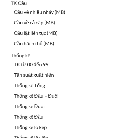
TK Cầu
Cầu về nhiều nháy (MB)
Cầu về cả cặp (MB)
Cầu lật liên tục (MB)
Cầu bạch thủ (MB)
Thống kê
TK từ 00 đến 99
Tần suất xuất hiện
Thống kê Tổng
Thống kê Đầu – Đuôi
Thống kê Đuôi
Thống kê Đầu
Thống kê lô kép
Thống kê lô xiên