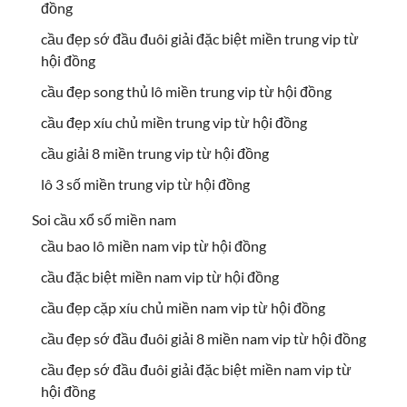
đồng
cầu đẹp sớ đầu đuôi giải đặc biệt miền trung vip từ
hội đồng
cầu đẹp song thủ lô miền trung vip từ hội đồng
cầu đẹp xíu chủ miền trung vip từ hội đồng
cầu giải 8 miền trung vip từ hội đồng
lô 3 số miền trung vip từ hội đồng
Soi cầu xổ số miền nam
cầu bao lô miền nam vip từ hội đồng
cầu đặc biệt miền nam vip từ hội đồng
cầu đẹp cặp xíu chủ miền nam vip từ hội đồng
cầu đẹp sớ đầu đuôi giải 8 miền nam vip từ hội đồng
cầu đẹp sớ đầu đuôi giải đặc biệt miền nam vip từ
hội đồng