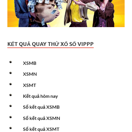
KẾT QUẢ QUAY THỬ XỔ SỐ VIPPP
XSMB
XSMN
XSMT
Kết quả hôm nay
Sổ kết quả XSMB
Sổ kết quả XSMN
Sổ kết quả XSMT