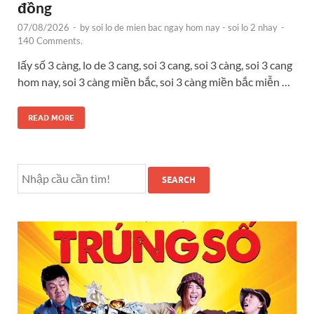
đồng
07/08/2026
-
by
soi lo de mien bac ngay hom nay - soi lo 2 nhay
-
140 Comments.
lấy số 3 càng, lo de 3 cang, soi 3 cang, soi 3 càng, soi 3 cang
hom nay, soi 3 càng miền bắc, soi 3 càng miền bắc miễn …
READ MORE
SEARCH