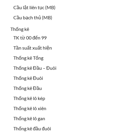
Cầu lật liên tục (MB)
Cầu bạch thủ (MB)
Thống kê
TK từ 00 đến 99
Tần suất xuất hiện
Thống kê Tổng
Thống kê Đầu – Đuôi
Thống kê Đuôi
Thống kê Đầu
Thống kê lô kép
Thống kê lô xiên
Thống kê lô gan
Thống kê đầu đuôi