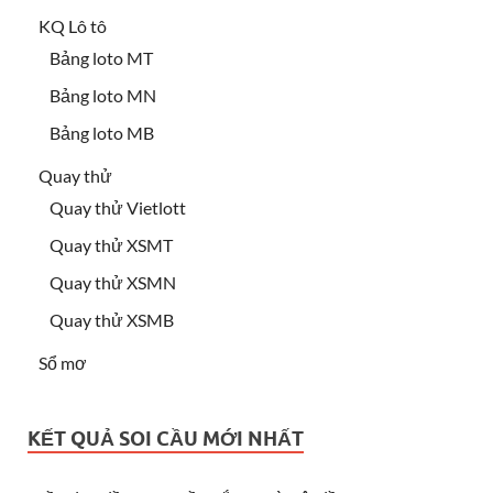
KQ Lô tô
Bảng loto MT
Bảng loto MN
Bảng loto MB
Quay thử
Quay thử Vietlott
Quay thử XSMT
Quay thử XSMN
Quay thử XSMB
Sổ mơ
KẾT QUẢ SOI CẦU MỚI NHẤT