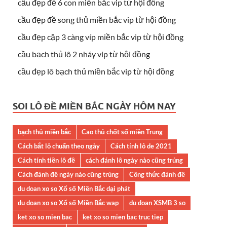
cầu đẹp đề 6 con miền bắc vip từ hội đồng
cầu đẹp đề song thủ miền bắc vip từ hội đồng
cầu đẹp cặp 3 càng víp miền bắc vip từ hội đồng
cầu bạch thủ lô 2 nháy vip từ hội đồng
cầu đẹp lô bạch thủ miền bắc vip từ hội đồng
SOI LÔ ĐỀ MIỀN BẮC NGÀY HÔM NAY
bạch thủ miền bắc
Cao thủ chốt số miền Trung
Cách bắt lô chuẩn theo ngày
Cách tính lô de 2021
Cách tính tiền lô đề
cách đánh lô ngày nào cũng trúng
Cách đánh đề ngày nào cũng trúng
Công thức đánh đề
du doan xo so Xổ số Miền Bắc dại phát
du doan xo so Xổ số Miền Bắc wap
du doan XSMB 3 so
ket xo so mien bac
ket xo so mien bac truc tiep