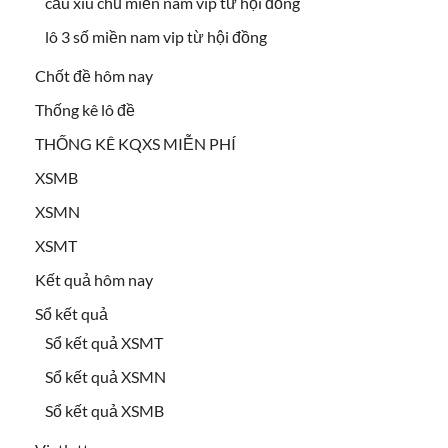
cầu xíu chủ miền nam vip từ hội đồng
lô 3 số miền nam vip từ hội đồng
Chốt đề hôm nay
Thống kê lô đề
THỐNG KÊ KQXS MIỄN PHÍ
XSMB
XSMN
XSMT
Kết quả hôm nay
Sổ kết quả
Sổ kết quả XSMT
Sổ kết quả XSMN
Sổ kết quả XSMB