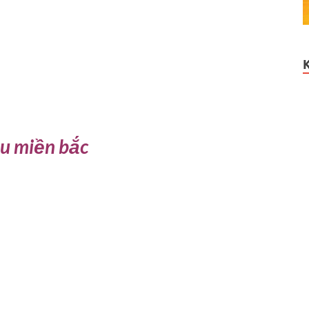
ầu miền bắc