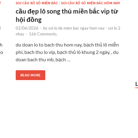
Y
SOI CẦU XỔ SỐ MIỀN BẮC
/
SOI CẦU XỔ SỐ MIỀN BẮC HÔM NAY
cầu đẹp lô song thủ miền bắc vip từ
hội đồng
2
02/06/2026
-
by
soi lo de mien bac ngay hom nay - soi lo 2
nhay
-
166 Comments.
ch
du doan lo to bach thu hom nay, bạch thủ lô miễn
lo
phí, bach thu lo vip, bạch thủ lô khung 2 ngày, , du
doan bach thu mb, bạch …
READ MORE