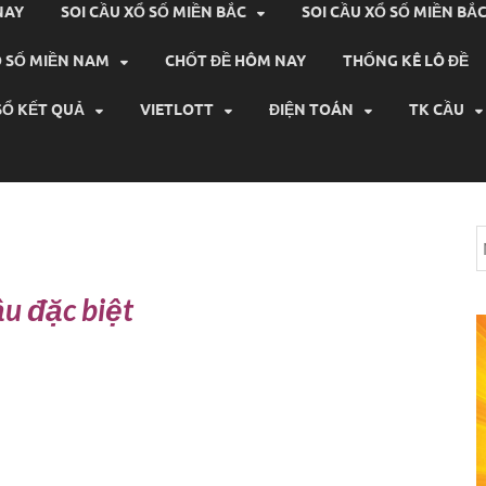
NAY
SOI CẦU XỔ SỐ MIỀN BẮC
SOI CẦU XỔ SỐ MIỀN BẮ
Ổ SỐ MIỀN NAM
CHỐT ĐỀ HÔM NAY
THỐNG KÊ LÔ ĐỀ
SỔ KẾT QUẢ
VIETLOTT
ĐIỆN TOÁN
TK CẦU
ầu đặc biệt