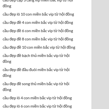
đồng
cầu đẹp lô 10 con miền bắc vip từ hội đồng
cầu đẹp đề 4 con miền bắc vip từ hội đồng
cầu đẹp đề 6 con miền bắc vip từ hội đồng
cầu đẹp đề 8 con miền bắc vip từ hội đồng
cầu đẹp đề 10 con miền bắc vip từ hội đồng
cầu đẹp đề bạch thủ miền bắc vip từ hội
đồng
cầu đẹp đề đầu đuôi miền bắc vip từ hội
đồng
cầu đẹp đề song thủ miền bắc vip từ hội
đồng
cầu đẹp lô 4 con miền bắc vip từ hội đồng
cầu đẹp lô 6 con miền bắc vip từ hội đồng