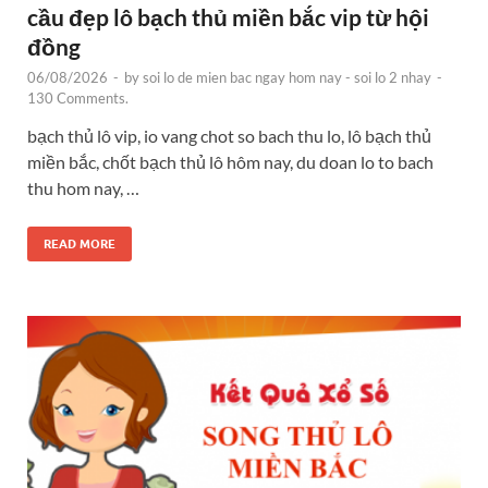
cầu đẹp lô bạch thủ miền bắc vip từ hội
đồng
06/08/2026
-
by
soi lo de mien bac ngay hom nay - soi lo 2 nhay
-
130 Comments.
bạch thủ lô vip, io vang chot so bach thu lo, lô bạch thủ
miền bắc, chốt bạch thủ lô hôm nay, du doan lo to bach
thu hom nay, …
READ MORE