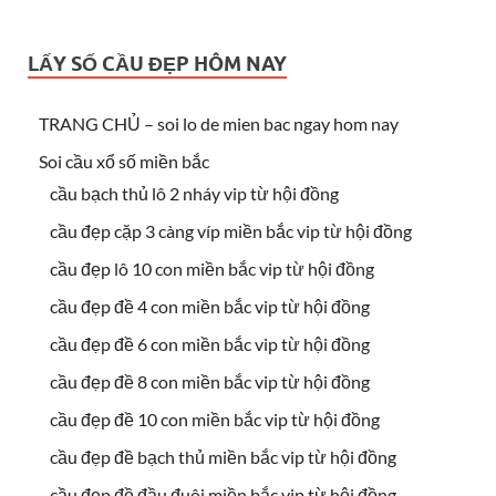
LẤY SỐ CẦU ĐẸP HÔM NAY
TRANG CHỦ – soi lo de mien bac ngay hom nay
Soi cầu xổ số miền bắc
cầu bạch thủ lô 2 nháy vip từ hội đồng
cầu đẹp cặp 3 càng víp miền bắc vip từ hội đồng
cầu đẹp lô 10 con miền bắc vip từ hội đồng
cầu đẹp đề 4 con miền bắc vip từ hội đồng
cầu đẹp đề 6 con miền bắc vip từ hội đồng
cầu đẹp đề 8 con miền bắc vip từ hội đồng
cầu đẹp đề 10 con miền bắc vip từ hội đồng
cầu đẹp đề bạch thủ miền bắc vip từ hội đồng
cầu đẹp đề đầu đuôi miền bắc vip từ hội đồng