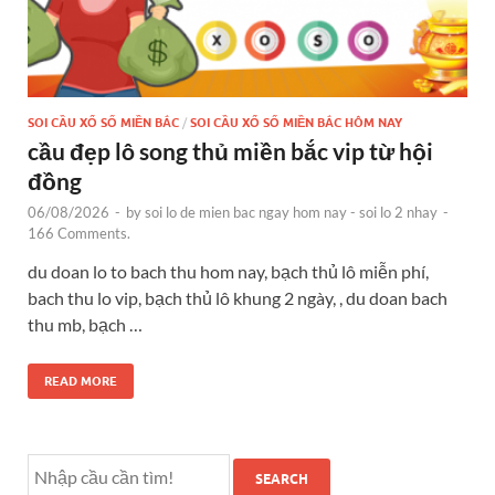
SOI CẦU XỔ SỐ MIỀN BẮC
/
SOI CẦU XỔ SỐ MIỀN BẮC HÔM NAY
cầu đẹp lô song thủ miền bắc vip từ hội
đồng
06/08/2026
-
by
soi lo de mien bac ngay hom nay - soi lo 2 nhay
-
166 Comments.
du doan lo to bach thu hom nay, bạch thủ lô miễn phí,
bach thu lo vip, bạch thủ lô khung 2 ngày, , du doan bach
thu mb, bạch …
READ MORE
SEARCH