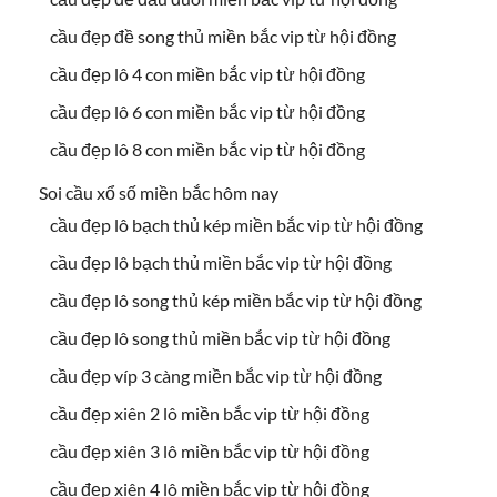
cầu đẹp đề song thủ miền bắc vip từ hội đồng
cầu đẹp lô 4 con miền bắc vip từ hội đồng
cầu đẹp lô 6 con miền bắc vip từ hội đồng
cầu đẹp lô 8 con miền bắc vip từ hội đồng
Soi cầu xổ số miền bắc hôm nay
cầu đẹp lô bạch thủ kép miền bắc vip từ hội đồng
cầu đẹp lô bạch thủ miền bắc vip từ hội đồng
cầu đẹp lô song thủ kép miền bắc vip từ hội đồng
cầu đẹp lô song thủ miền bắc vip từ hội đồng
cầu đẹp víp 3 càng miền bắc vip từ hội đồng
cầu đẹp xiên 2 lô miền bắc vip từ hội đồng
cầu đẹp xiên 3 lô miền bắc vip từ hội đồng
cầu đẹp xiên 4 lô miền bắc vip từ hội đồng