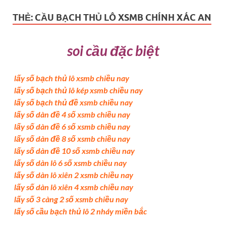
THẺ:
CẦU BẠCH THỦ LÔ XSMB CHÍNH XÁC AN
soi cầu đặc biệt
lấy số bạch thủ lô xsmb chiều nay
lấy số bạch thủ lô kép xsmb chiều nay
lấy số bạch thủ đề xsmb chiều nay
lấy số dàn đề 4 số xsmb chiều nay
lấy số dàn đề 6 số xsmb chiều nay
lấy số dàn đề 8 số xsmb chiều nay
lấy số dàn đề 10 số xsmb chiều nay
lấy số dàn lô 6 số xsmb chiều nay
lấy số dàn lô xiên 2 xsmb chiều nay
lấy số dàn lô xiên 4 xsmb chiều nay
lấy số 3 càng 2 số xsmb chiều nay
lấy số cầu bạch thủ lô 2 nháy miền bắc