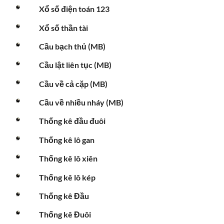
Xổ số điện toán 123
Xổ số thần tài
Cầu bạch thủ (MB)
Cầu lật liên tục (MB)
Cầu về cả cặp (MB)
Cầu về nhiều nháy (MB)
Thống kê đầu đuôi
Thống kê lô gan
Thống kê lô xiên
Thống kê lô kép
Thống kê Đầu
Thống kê Đuôi