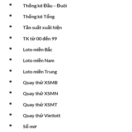
Thống kê Đầu – Đuôi
Thống kê Tổng
Tần suất xuất hiện
TK từ 00 đến 99
Loto miền Bắc
Loto miền Nam
Loto miền Trung
Quay thử XSMB
Quay thử XSMN
Quay thử XSMT
Quay thử Vietlott
Sổ mơ