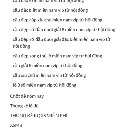
cầu bao lô miền nam vip từ hội đồng
cầu đặc biệt miền nam vip từ hội đồng
cầu đẹp cặp xíu chủ miền nam vip từ hội đồng
cầu đẹp sớ đầu đuôi giải 8 miền nam vip từ hội đồng
cầu đẹp sớ đầu đuôi giải đặc biệt miền nam vip từ
hội đồng
cầu đẹp song thủ lô miền nam vip từ hội đồng
cầu giải 8 miền nam vip từ hội đồng
cầu xíu chủ miền nam vip từ hội đồng
lô 3 số miền nam vip từ hội đồng
Chốt đề hôm nay
Thống kê lô đề
THỐNG KÊ KQXS MIỄN PHÍ
XSMB