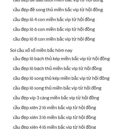
cầu đẹp đề song thủ miền bắc vip từ hội đồng
cầu đẹp lô 4 con miền bắc vip từ hội đồng
cầu đẹp lô 6 con miền bắc vip từ hội đồng
cầu đẹp lô 8 con miền bắc vip từ hội đồng
Soi cầu xổ số miền bắc hôm nay
cầu đẹp lô bạch thủ kép miền bắc vip từ hội đồng
cầu đẹp lô bạch thủ miền bắc vip từ hội đồng
cầu đẹp lô song thủ kép miền bắc vip từ hội đồng
cầu đẹp lô song thủ miền bắc vip từ hội đồng
cầu đẹp víp 3 càng miền bắc vip từ hội đồng
cầu đẹp xiên 2 lô miền bắc vip từ hội đồng
cầu đẹp xiên 3 lô miền bắc vip từ hội đồng
cầu đẹp xiên 4 lô miền bắc vip từ hội đồng