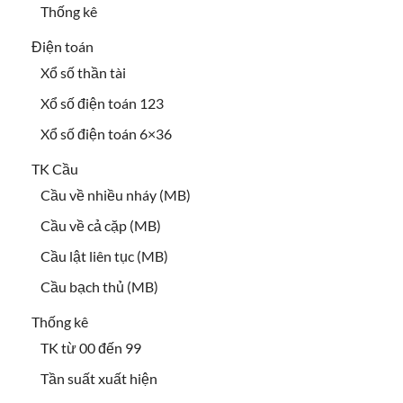
Thống kê
Điện toán
Xổ số thần tài
Xổ số điện toán 123
Xổ số điện toán 6×36
TK Cầu
Cầu về nhiều nháy (MB)
Cầu về cả cặp (MB)
Cầu lật liên tục (MB)
Cầu bạch thủ (MB)
Thống kê
TK từ 00 đến 99
Tần suất xuất hiện