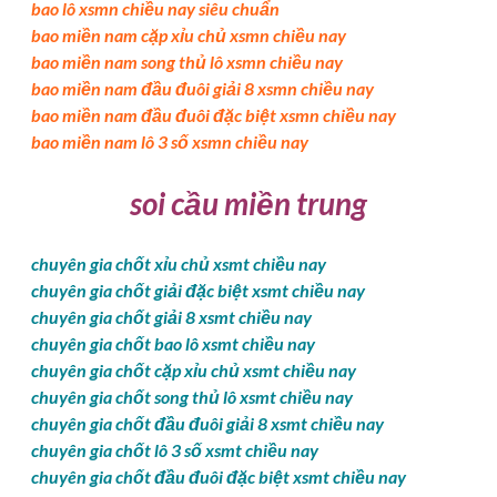
bao lô xsmn chiều nay siêu chuẩn
bao miền nam cặp xỉu chủ xsmn chiều nay
bao miền nam song thủ lô xsmn chiều nay
bao miền nam đầu đuôi giải 8 xsmn chiều nay
bao miền nam đầu đuôi đặc biệt xsmn chiều nay
bao miền nam lô 3 số xsmn chiều nay
soi cầu miền trung
chuyên gia chốt xỉu chủ xsmt chiều nay
chuyên gia chốt giải đặc biệt xsmt chiều nay
chuyên gia chốt giải 8 xsmt chiều nay
chuyên gia chốt bao lô xsmt chiều nay
chuyên gia chốt cặp xỉu chủ xsmt chiều nay
chuyên gia chốt song thủ lô xsmt chiều nay
chuyên gia chốt đầu đuôi giải 8 xsmt chiều nay
chuyên gia chốt lô 3 số xsmt chiều nay
chuyên gia chốt đầu đuôi đặc biệt xsmt chiều nay