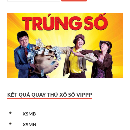
KẾT QUẢ QUAY THỬ XỔ SỐ VIPPP
XSMB
XSMN