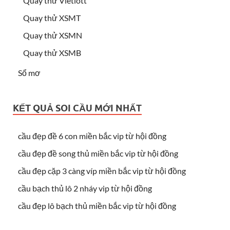
Quay thử Vietlott
Quay thử XSMT
Quay thử XSMN
Quay thử XSMB
Sổ mơ
KẾT QUẢ SOI CẦU MỚI NHẤT
cầu đẹp đề 6 con miền bắc vip từ hội đồng
cầu đẹp đề song thủ miền bắc vip từ hội đồng
cầu đẹp cặp 3 càng víp miền bắc vip từ hội đồng
cầu bạch thủ lô 2 nháy vip từ hội đồng
cầu đẹp lô bạch thủ miền bắc vip từ hội đồng