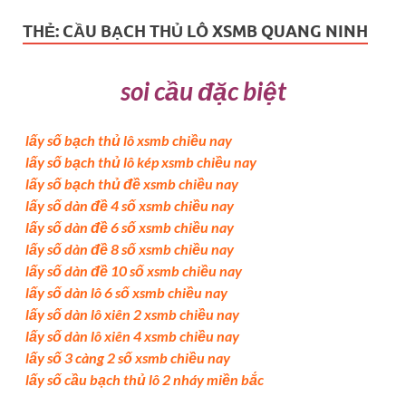
THẺ:
CẦU BẠCH THỦ LÔ XSMB QUANG NINH
soi cầu đặc biệt
lấy số bạch thủ lô xsmb chiều nay
lấy số bạch thủ lô kép xsmb chiều nay
lấy số bạch thủ đề xsmb chiều nay
lấy số dàn đề 4 số xsmb chiều nay
lấy số dàn đề 6 số xsmb chiều nay
lấy số dàn đề 8 số xsmb chiều nay
lấy số dàn đề 10 số xsmb chiều nay
lấy số dàn lô 6 số xsmb chiều nay
lấy số dàn lô xiên 2 xsmb chiều nay
lấy số dàn lô xiên 4 xsmb chiều nay
lấy số 3 càng 2 số xsmb chiều nay
lấy số cầu bạch thủ lô 2 nháy miền bắc