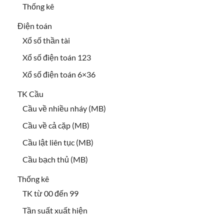
Thống kê
Điện toán
Xổ số thần tài
Xổ số điện toán 123
Xổ số điện toán 6×36
TK Cầu
Cầu về nhiều nháy (MB)
Cầu về cả cặp (MB)
Cầu lật liên tục (MB)
Cầu bạch thủ (MB)
Thống kê
TK từ 00 đến 99
Tần suất xuất hiện