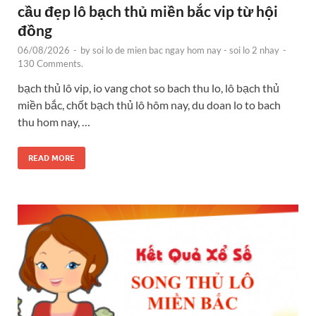
cầu đẹp lô bạch thủ miền bắc vip từ hội
đồng
06/08/2026
-
by
soi lo de mien bac ngay hom nay - soi lo 2 nhay
-
130 Comments.
bạch thủ lô vip, io vang chot so bach thu lo, lô bạch thủ
miền bắc, chốt bạch thủ lô hôm nay, du doan lo to bach
thu hom nay, …
READ MORE