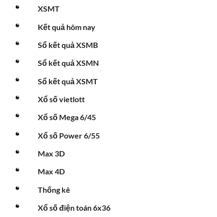
XSMT
Kết quả hôm nay
Sổ kết quả XSMB
Sổ kết quả XSMN
Sổ kết quả XSMT
Xổ số vietlott
Xổ số Mega 6/45
Xổ số Power 6/55
Max 3D
Max 4D
Thống kê
Xổ số điện toán 6x36