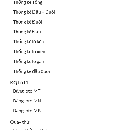
Thống kê Tổng
Thống kê Đầu – Đuôi
Thống kê Đuôi
Thống kê Đầu
Thống kê lô kép
Thống kê lô xiên
Thống kê lô gan
Thống kê đầu đuôi
KQ Lô tô
Bảng loto MT
Bảng loto MN
Bảng loto MB
Quay thử