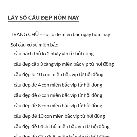
LẤY SỐ CẦU ĐẸP HÔM NAY
TRANG CHỦ – soi lo de mien bac ngay hom nay
Soi cầu xổ số miền bắc
cầu bạch thủ lô 2 nháy vip từ hội đồng
cầu đẹp cặp 3 càng víp miền bắc vip từ hội đồng
cầu đẹp lô 10 con miền bắc vip từ hội đồng
cầu đẹp đề 4 con miền bắc vip từ hội đồng
cầu đẹp đề 6 con miền bắc vip từ hội đồng
cầu đẹp đề 8 con miền bắc vip từ hội đồng
cầu đẹp đề 10 con miền bắc vip từ hội đồng
cầu đẹp đề bạch thủ miền bắc vip từ hội đồng
cầu đẹp đề đầu đuôi miền bắc vip từ hội đồng