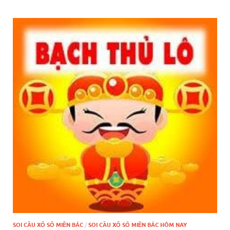
SOI CẦU XỔ SỐ MIỀN BẮC
/
SOI CẦU XỔ SỐ MIỀN BẮC HÔM NAY