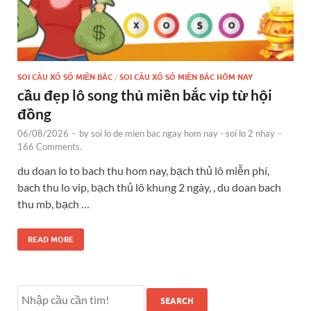
SOI CẦU XỔ SỐ MIỀN BẮC
/
SOI CẦU XỔ SỐ MIỀN BẮC HÔM NAY
cầu đẹp lô song thủ miền bắc vip từ hội
đồng
06/08/2026
-
by
soi lo de mien bac ngay hom nay - soi lo 2 nhay
-
166 Comments.
du doan lo to bach thu hom nay, bạch thủ lô miễn phí,
bach thu lo vip, bạch thủ lô khung 2 ngày, , du doan bach
thu mb, bạch …
READ MORE
SEARCH