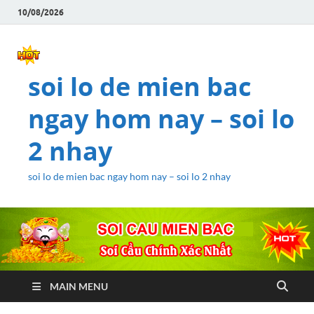
10/08/2026
soi lo de mien bac
ngay hom nay – soi lo
2 nhay
soi lo de mien bac ngay hom nay – soi lo 2 nhay
MAIN MENU