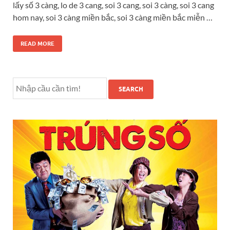
lấy số 3 càng, lo de 3 cang, soi 3 cang, soi 3 càng, soi 3 cang
hom nay, soi 3 càng miền bắc, soi 3 càng miền bắc miễn …
READ MORE
SEARCH