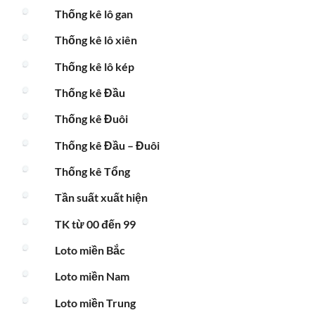
Thống kê lô gan
Thống kê lô xiên
Thống kê lô kép
Thống kê Đầu
Thống kê Đuôi
Thống kê Đầu – Đuôi
Thống kê Tổng
Tần suất xuất hiện
TK từ 00 đến 99
Loto miền Bắc
Loto miền Nam
Loto miền Trung