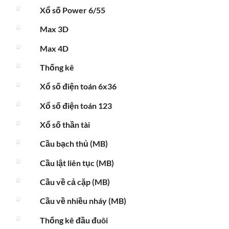
Xổ số Power 6/55
Max 3D
Max 4D
Thống kê
Xổ số điện toán 6x36
Xổ số điện toán 123
Xổ số thần tài
Cầu bạch thủ (MB)
Cầu lật liên tục (MB)
Cầu về cả cặp (MB)
Cầu về nhiều nháy (MB)
Thống kê đầu đuôi