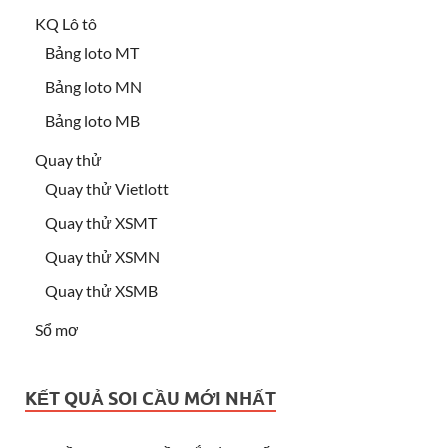
KQ Lô tô
Bảng loto MT
Bảng loto MN
Bảng loto MB
Quay thử
Quay thử Vietlott
Quay thử XSMT
Quay thử XSMN
Quay thử XSMB
Sổ mơ
KẾT QUẢ SOI CẦU MỚI NHẤT