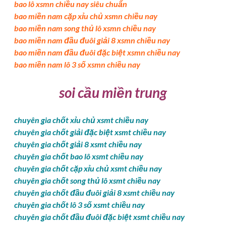
bao lô xsmn chiều nay siêu chuẩn
bao miền nam cặp xỉu chủ xsmn chiều nay
bao miền nam song thủ lô xsmn chiều nay
bao miền nam đầu đuôi giải 8 xsmn chiều nay
bao miền nam đầu đuôi đặc biệt xsmn chiều nay
bao miền nam lô 3 số xsmn chiều nay
soi cầu miền trung
chuyên gia chốt xỉu chủ xsmt chiều nay
chuyên gia chốt giải đặc biệt xsmt chiều nay
chuyên gia chốt giải 8 xsmt chiều nay
chuyên gia chốt bao lô xsmt chiều nay
chuyên gia chốt cặp xỉu chủ xsmt chiều nay
chuyên gia chốt song thủ lô xsmt chiều nay
chuyên gia chốt đầu đuôi giải 8 xsmt chiều nay
chuyên gia chốt lô 3 số xsmt chiều nay
chuyên gia chốt đầu đuôi đặc biệt xsmt chiều nay