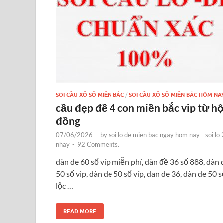
SOI CẦU XỔ SỐ MIỀN BẮC
/
SOI CẦU XỔ SỐ MIỀN BẮC HÔM NA
cầu đẹp đề 4 con miền bắc vip từ hộ
đồng
07/06/2026
-
by
soi lo de mien bac ngay hom nay - soi lo 
nhay
-
92 Comments.
dàn de 60 số víp miễn phí, dàn đề 36 số 888, dàn 
50 số vip, dàn de 50 số víp, dan de 36, dàn de 50 s
lộc …
READ MORE