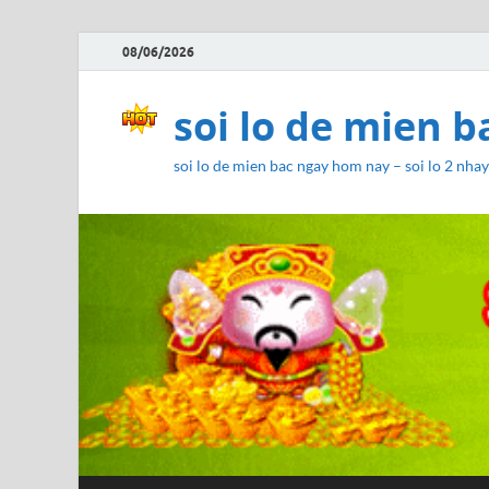
08/06/2026
soi lo de mien b
soi lo de mien bac ngay hom nay – soi lo 2 nhay