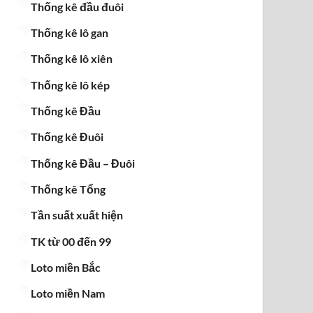
Thống kê đầu đuôi
Thống kê lô gan
Thống kê lô xiên
Thống kê lô kép
Thống kê Đầu
Thống kê Đuôi
Thống kê Đầu – Đuôi
Thống kê Tổng
Tần suất xuất hiện
TK từ 00 đến 99
Loto miền Bắc
Loto miền Nam