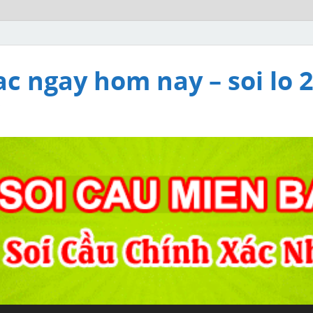
ac ngay hom nay – soi lo 