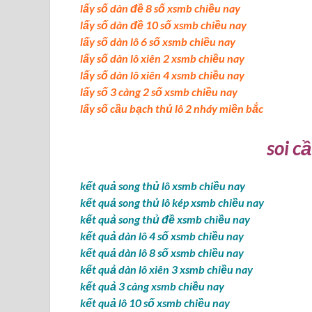
lấy số dàn đề 8 số xsmb chiều nay
lấy số dàn đề 10 số xsmb chiều nay
lấy số dàn lô 6 số xsmb chiều nay
lấy số dàn lô xiên 2 xsmb chiều nay
lấy số dàn lô xiên 4 xsmb chiều nay
lấy số 3 càng 2 số xsmb chiều nay
lấy số cầu bạch thủ lô 2 nháy miền bắc
soi c
kết quả song thủ lô xsmb chiều nay
kết quả song thủ lô kép xsmb chiều nay
kết quả song thủ đề xsmb chiều nay
kết quả dàn lô 4 số xsmb chiều nay
kết quả dàn lô 8 số xsmb chiều nay
kết quả dàn lô xiên 3 xsmb chiều nay
kết quả 3 càng xsmb chiều nay
kết quả lô 10 số xsmb chiều nay