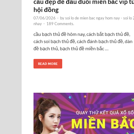
cầu đẹp đề đầu đuôi miền bắc vip t
hội đồng
07/06/2026
-
by
soi lo de mien bac ngay hom nay - soi lo 
nhay
-
189 Comments.
cầu bạch thủ đề hôm nay, cách bắt bạch thủ đề,
cách soi bạch thủ đề, cách đánh bạch thủ đề, dàn
đề bạch thủ, bạch thủ đề miền bắc …
READ MORE