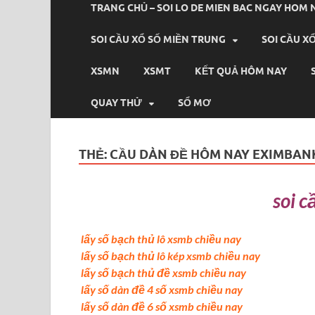
TRANG CHỦ – SOI LO DE MIEN BAC NGAY HOM 
SOI CẦU XỔ SỐ MIỀN TRUNG
SOI CẦU X
XSMN
XSMT
KẾT QUẢ HÔM NAY
QUAY THỬ
SỔ MƠ
THẺ:
CẦU DÀN ĐỀ HÔM NAY EXIMBAN
soi c
lấy số bạch thủ lô xsmb chiều nay
lấy số bạch thủ lô kép xsmb chiều nay
lấy số bạch thủ đề xsmb chiều nay
lấy số dàn đề 4 số xsmb chiều nay
lấy số dàn đề 6 số xsmb chiều nay