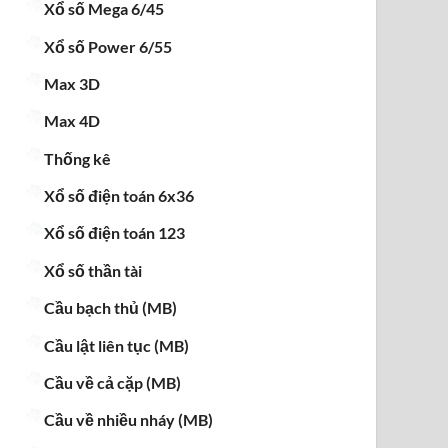
Xổ số Mega 6/45
Xổ số Power 6/55
Max 3D
Max 4D
Thống kê
Xổ số điện toán 6x36
Xổ số điện toán 123
Xổ số thần tài
Cầu bạch thủ (MB)
Cầu lật liên tục (MB)
Cầu về cả cặp (MB)
Cầu về nhiều nháy (MB)