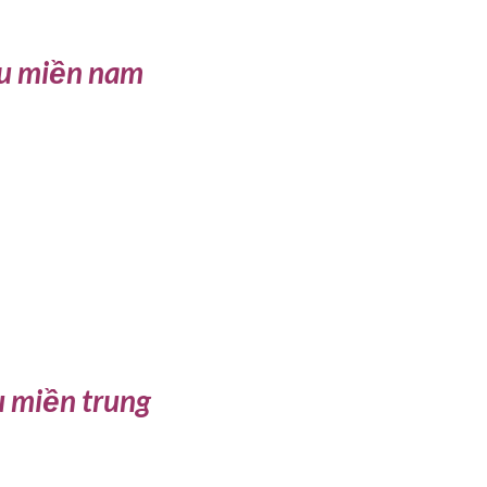
ầu miền nam
u miền trung