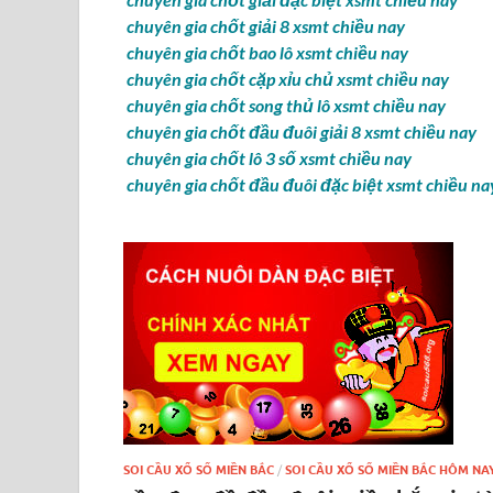
chuyên gia chốt giải 8 xsmt chiều nay
chuyên gia chốt bao lô xsmt chiều nay
chuyên gia chốt cặp xỉu chủ xsmt chiều nay
chuyên gia chốt song thủ lô xsmt chiều nay
chuyên gia chốt đầu đuôi giải 8 xsmt chiều nay
chuyên gia chốt lô 3 số xsmt chiều nay
chuyên gia chốt đầu đuôi đặc biệt xsmt chiều na
SOI CẦU XỔ SỐ MIỀN BẮC
/
SOI CẦU XỔ SỐ MIỀN BẮC HÔM NA