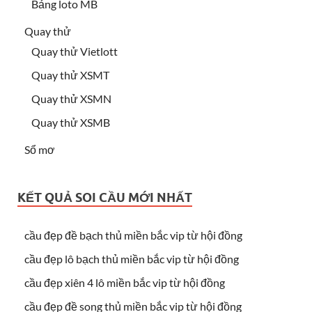
Bảng loto MB
Quay thử
Quay thử Vietlott
Quay thử XSMT
Quay thử XSMN
Quay thử XSMB
Sổ mơ
KẾT QUẢ SOI CẦU MỚI NHẤT
cầu đẹp đề bạch thủ miền bắc vip từ hội đồng
cầu đẹp lô bạch thủ miền bắc vip từ hội đồng
cầu đẹp xiên 4 lô miền bắc vip từ hội đồng
cầu đẹp đề song thủ miền bắc vip từ hội đồng