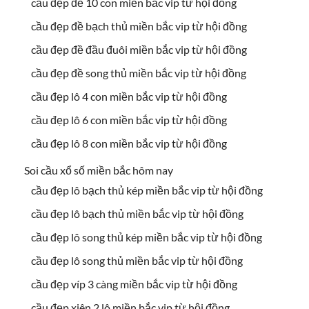
cầu đẹp đề 10 con miền bắc vip từ hội đồng
cầu đẹp đề bạch thủ miền bắc vip từ hội đồng
cầu đẹp đề đầu đuôi miền bắc vip từ hội đồng
cầu đẹp đề song thủ miền bắc vip từ hội đồng
cầu đẹp lô 4 con miền bắc vip từ hội đồng
cầu đẹp lô 6 con miền bắc vip từ hội đồng
cầu đẹp lô 8 con miền bắc vip từ hội đồng
Soi cầu xổ số miền bắc hôm nay
cầu đẹp lô bạch thủ kép miền bắc vip từ hội đồng
cầu đẹp lô bạch thủ miền bắc vip từ hội đồng
cầu đẹp lô song thủ kép miền bắc vip từ hội đồng
cầu đẹp lô song thủ miền bắc vip từ hội đồng
cầu đẹp víp 3 càng miền bắc vip từ hội đồng
cầu đẹp xiên 2 lô miền bắc vip từ hội đồng