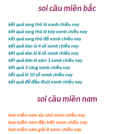
soi cầu miền bắc
kết quả song thủ lô xsmb chiều nay
kết quả song thủ lô kép xsmb chiều nay
kết quả song thủ đề xsmb chiều nay
kết quả dàn lô 4 số xsmb chiều nay
kết quả dàn lô 8 số xsmb chiều nay
kết quả dàn lô xiên 3 xsmb chiều nay
kết quả 3 càng xsmb chiều nay
kết quả lô 10 số xsmb chiều nay
kết quả đề đầu đuôi xsmb chiều nay
soi cầu miền nam
bao miền nam xỉu chủ xsmn chiều nay
bao miền nam đặc biệt xsmn chiều nay
bao miền nam giải 8 xsmn chiều nay