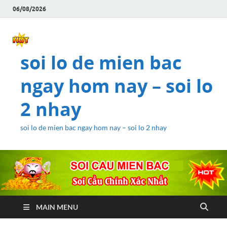
06/08/2026
soi lo de mien bac
ngay hom nay – soi lo
2 nhay
soi lo de mien bac ngay hom nay – soi lo 2 nhay
MAIN MENU