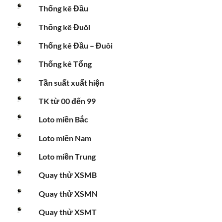
Thống kê Đầu
Thống kê Đuôi
Thống kê Đầu – Đuôi
Thống kê Tổng
Tần suất xuất hiện
TK từ 00 đến 99
Loto miền Bắc
Loto miền Nam
Loto miền Trung
Quay thử XSMB
Quay thử XSMN
Quay thử XSMT