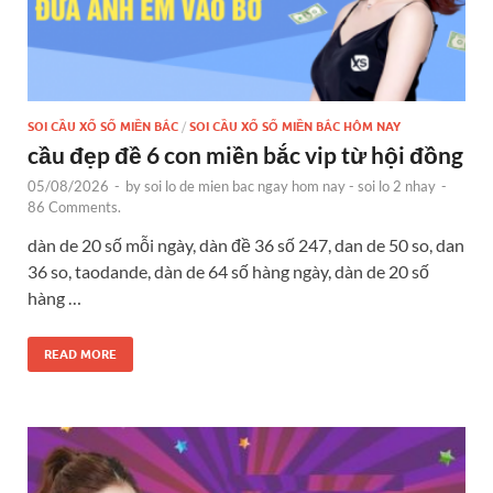
SOI CẦU XỔ SỐ MIỀN BẮC
/
SOI CẦU XỔ SỐ MIỀN BẮC HÔM NAY
cầu đẹp đề 6 con miền bắc vip từ hội đồng
05/08/2026
-
by
soi lo de mien bac ngay hom nay - soi lo 2 nhay
-
86 Comments.
dàn de 20 số mỗi ngày, dàn đề 36 số 247, dan de 50 so, dan
36 so, taodande, dàn de 64 số hàng ngày, dàn de 20 số
hàng …
READ MORE