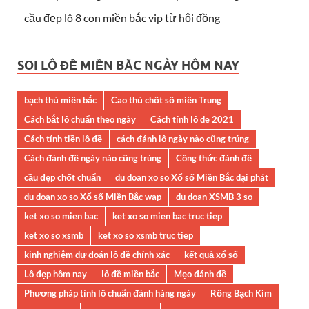
cầu đẹp lô 8 con miền bắc vip từ hội đồng
SOI LÔ ĐỀ MIỀN BẮC NGÀY HÔM NAY
bạch thủ miền bắc
Cao thủ chốt số miền Trung
Cách bắt lô chuẩn theo ngày
Cách tính lô de 2021
Cách tính tiền lô đề
cách đánh lô ngày nào cũng trúng
Cách đánh đề ngày nào cũng trúng
Công thức đánh đề
cầu đẹp chốt chuẩn
du doan xo so Xổ số Miền Bắc dại phát
du doan xo so Xổ số Miền Bắc wap
du doan XSMB 3 so
ket xo so mien bac
ket xo so mien bac truc tiep
ket xo so xsmb
ket xo so xsmb truc tiep
kinh nghiệm dự đoán lô đề chính xác
kết quả xổ số
Lô đẹp hôm nay
lô đề miền bắc
Mẹo đánh đề
Phương pháp tính lô chuẩn đánh hàng ngày
Rồng Bạch Kim