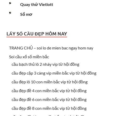
Quay thử Vietlott
Sổ mơ
LẤY SỐ CẦU ĐẸP HÔM NAY
TRANG CHỦ – soi lo de mien bac ngay hom nay
Soi cầu xổ số miền bắc
cầu bạch thủ lô 2 nháy vip từ hội đồng
cầu đẹp cặp 3 càng víp miền bắc vip từ hội đồng
cầu đẹp lô 10 con miền bắc vip từ hội đồng
cầu đẹp đề 4 con miền bắc vip từ hội đồng
cầu đẹp đề 6 con miền bắc vip từ hội đồng
cầu đẹp đề 8 con miền bắc vip từ hội đồng