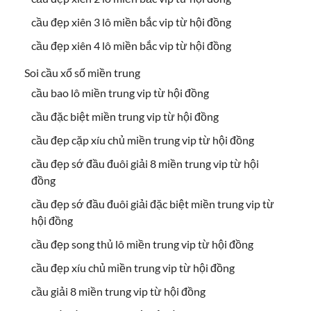
cầu đẹp xiên 3 lô miền bắc vip từ hội đồng
cầu đẹp xiên 4 lô miền bắc vip từ hội đồng
Soi cầu xổ số miền trung
cầu bao lô miền trung vip từ hội đồng
cầu đặc biệt miền trung vip từ hội đồng
cầu đẹp cặp xíu chủ miền trung vip từ hội đồng
cầu đẹp sớ đầu đuôi giải 8 miền trung vip từ hội
đồng
cầu đẹp sớ đầu đuôi giải đặc biệt miền trung vip từ
hội đồng
cầu đẹp song thủ lô miền trung vip từ hội đồng
cầu đẹp xíu chủ miền trung vip từ hội đồng
cầu giải 8 miền trung vip từ hội đồng