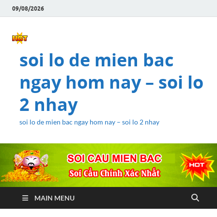
09/08/2026
soi lo de mien bac
ngay hom nay – soi lo
2 nhay
soi lo de mien bac ngay hom nay – soi lo 2 nhay
MAIN MENU