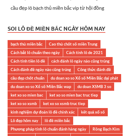
cầu đẹp lô bạch thủ miền bắc vip từ hội đồng
SOI LÔ ĐỀ MIỀN BẮC NGÀY HÔM NAY
bạch thủ miền bắc
Cao thủ chốt số miền Trung
Cách bắt lô chuẩn theo ngày
Cách tính lô de 2021
Cách tính tiền lô đề
cách đánh lô ngày nào cũng trúng
Cách đánh đề ngày nào cũng trúng
Công thức đánh đề
cầu đẹp chốt chuẩn
du doan xo so Xổ số Miền Bắc dại phát
du doan xo so Xổ số Miền Bắc wap
du doan XSMB 3 so
ket xo so mien bac
ket xo so mien bac truc tiep
ket xo so xsmb
ket xo so xsmb truc tiep
kinh nghiệm dự đoán lô đề chính xác
kết quả xổ số
Lô đẹp hôm nay
lô đề miền bắc
Phương pháp tính lô chuẩn đánh hàng ngày
Rồng Bạch Kim