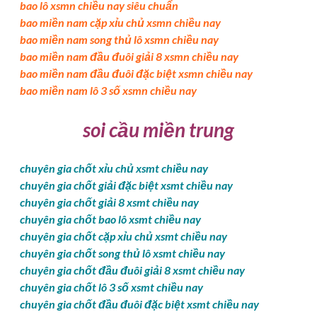
bao lô xsmn chiều nay siêu chuẩn
bao miền nam cặp xỉu chủ xsmn chiều nay
bao miền nam song thủ lô xsmn chiều nay
bao miền nam đầu đuôi giải 8 xsmn chiều nay
bao miền nam đầu đuôi đặc biệt xsmn chiều nay
bao miền nam lô 3 số xsmn chiều nay
soi cầu miền trung
chuyên gia chốt xỉu chủ xsmt chiều nay
chuyên gia chốt giải đặc biệt xsmt chiều nay
chuyên gia chốt giải 8 xsmt chiều nay
chuyên gia chốt bao lô xsmt chiều nay
chuyên gia chốt cặp xỉu chủ xsmt chiều nay
chuyên gia chốt song thủ lô xsmt chiều nay
chuyên gia chốt đầu đuôi giải 8 xsmt chiều nay
chuyên gia chốt lô 3 số xsmt chiều nay
chuyên gia chốt đầu đuôi đặc biệt xsmt chiều nay