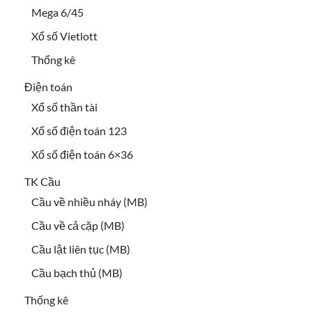
Mega 6/45
Xổ số Vietlott
Thống kê
Điện toán
Xổ số thần tài
Xổ số điện toán 123
Xổ số điện toán 6×36
TK Cầu
Cầu về nhiều nháy (MB)
Cầu về cả cặp (MB)
Cầu lật liên tục (MB)
Cầu bạch thủ (MB)
Thống kê