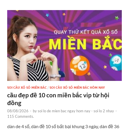
SOI CẦU XỔ SỐ MIỀN BẮC
/
SOI CẦU XỔ SỐ MIỀN BẮC HÔM NAY
cầu đẹp đề 10 con miền bắc vip từ hội
đồng
08/08/2026
-
by
soi lo de mien bac ngay hom nay - soi lo 2 nhay
-
115 Comments.
dàn de 4 số, dàn đề 10 số bất bại khung 3 ngày, dàn đề 36