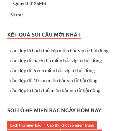
Quay thử XSMB
Sổ mơ
KẾT QUẢ SOI CẦU MỚI NHẤT
cầu đẹp lô bạch thủ kép miền bắc vip từ hội đồng
cầu đẹp đề bạch thủ miền bắc vip từ hội đồng
cầu đẹp đề 6 con miền bắc vip từ hội đồng
cầu đẹp đề 10 con miền bắc vip từ hội đồng
cầu đẹp lô bạch thủ miền bắc vip từ hội đồng
SOI LÔ ĐỀ MIỀN BẮC NGÀY HÔM NAY
bạch thủ miền bắc
Cao thủ chốt số miền Trung