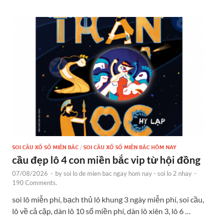
SOI CẦU XỔ SỐ MIỀN BẮC
/
SOI CẦU XỔ SỐ MIỀN BẮC HÔM NAY
cầu đẹp lô 4 con miền bắc vip từ hội đồng
07/08/2026
-
by
soi lo de mien bac ngay hom nay - soi lo 2 nhay
-
190 Comments.
soi lô miễn phí, bạch thủ lô khung 3 ngày miễn phí, soi cầu,
lô về cả cặp, dàn lô 10 số miền phí, dàn lô xiên 3, lô 6 …