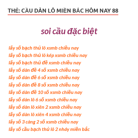
THẺ:
CẦU DÀN LÔ MIỀN BẮC HÔM NAY 88
soi cầu đặc biệt
lấy số bạch thủ lô xsmb chiều nay
lấy số bạch thủ lô kép xsmb chiều nay
lấy số bạch thủ đề xsmb chiều nay
lấy số dàn đề 4 số xsmb chiều nay
lấy số dàn đề 6 số xsmb chiều nay
lấy số dàn đề 8 số xsmb chiều nay
lấy số dàn đề 10 số xsmb chiều nay
lấy số dàn lô 6 số xsmb chiều nay
lấy số dàn lô xiên 2 xsmb chiều nay
lấy số dàn lô xiên 4 xsmb chiều nay
lấy số 3 càng 2 số xsmb chiều nay
lấy số cầu bạch thủ lô 2 nháy miền bắc