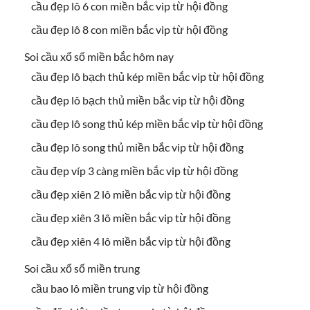
cầu đẹp lô 6 con miền bắc vip từ hội đồng
cầu đẹp lô 8 con miền bắc vip từ hội đồng
Soi cầu xổ số miền bắc hôm nay
cầu đẹp lô bạch thủ kép miền bắc vip từ hội đồng
cầu đẹp lô bạch thủ miền bắc vip từ hội đồng
cầu đẹp lô song thủ kép miền bắc vip từ hội đồng
cầu đẹp lô song thủ miền bắc vip từ hội đồng
cầu đẹp víp 3 càng miền bắc vip từ hội đồng
cầu đẹp xiên 2 lô miền bắc vip từ hội đồng
cầu đẹp xiên 3 lô miền bắc vip từ hội đồng
cầu đẹp xiên 4 lô miền bắc vip từ hội đồng
Soi cầu xổ số miền trung
cầu bao lô miền trung vip từ hội đồng