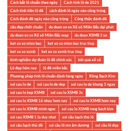
Cách bắt lô chuẩn theo ngày
Cách tính lô de 2021
Cách tính tiền lô đề
cách đánh lô ngày nào cũng trúng
Cách đánh đề ngày nào cũng trúng
Công thức đánh đề
cầu đẹp chốt chuẩn
du doan xo so Xổ số Miền Bắc dại phát
du doan xo so Xổ số Miền Bắc wap
du doan XSMB 3 so
ket xo so mien bac
ket xo so mien bac truc tiep
ket xo so xsmb
ket xo so xsmb truc tiep
kinh nghiệm dự đoán lô đề chính xác
kết quả xổ số
Lô đẹp hôm nay
lô đề miền bắc
Phương pháp tính lô chuẩn đánh hàng ngày
Rồng Bạch Kim
soi cau lo de
soi cau lo de dep
soi cau lo de khung 3 ngay
soi cau lo kep XSMB
soi cau lo XSMB 3s
soi cau lo XSMB 16 nhay hom nay
soi cau lo XSMB hom nay
soi cau lo XSMB minh ngoc
soi cau lo XSMB rong bach kim
soi cau XSMB 1 lo duy nhat
soi cầu bạch thủ lô
soi cầu bạch thủ đề
soi cầu lô mn âm dương
soi cầu lô đẹp