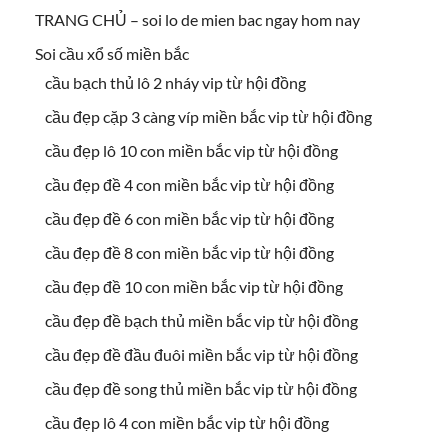
TRANG CHỦ – soi lo de mien bac ngay hom nay
Soi cầu xổ số miền bắc
cầu bạch thủ lô 2 nháy vip từ hội đồng
cầu đẹp cặp 3 càng víp miền bắc vip từ hội đồng
cầu đẹp lô 10 con miền bắc vip từ hội đồng
cầu đẹp đề 4 con miền bắc vip từ hội đồng
cầu đẹp đề 6 con miền bắc vip từ hội đồng
cầu đẹp đề 8 con miền bắc vip từ hội đồng
cầu đẹp đề 10 con miền bắc vip từ hội đồng
cầu đẹp đề bạch thủ miền bắc vip từ hội đồng
cầu đẹp đề đầu đuôi miền bắc vip từ hội đồng
cầu đẹp đề song thủ miền bắc vip từ hội đồng
cầu đẹp lô 4 con miền bắc vip từ hội đồng