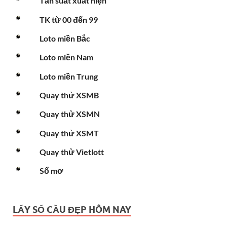
Tần suất xuất hiện
TK từ 00 đến 99
Loto miền Bắc
Loto miền Nam
Loto miền Trung
Quay thử XSMB
Quay thử XSMN
Quay thử XSMT
Quay thử Vietlott
Sổ mơ
LẤY SỐ CẦU ĐẸP HÔM NAY