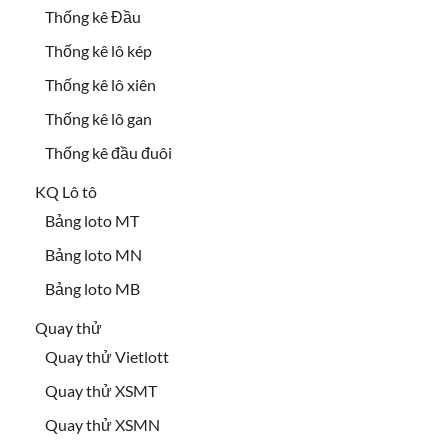
Thống kê Đầu
Thống kê lô kép
Thống kê lô xiên
Thống kê lô gan
Thống kê đầu đuôi
KQ Lô tô
Bảng loto MT
Bảng loto MN
Bảng loto MB
Quay thử
Quay thử Vietlott
Quay thử XSMT
Quay thử XSMN