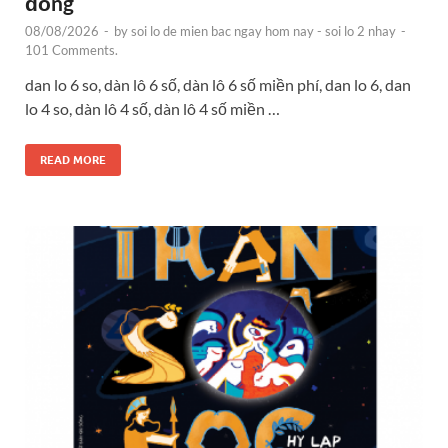
đồng
08/08/2026
-
by
soi lo de mien bac ngay hom nay - soi lo 2 nhay
-
101 Comments.
dan lo 6 so, dàn lô 6 số, dàn lô 6 số miền phí, dan lo 6, dan
lo 4 so, dàn lô 4 số, dàn lô 4 số miền …
READ MORE