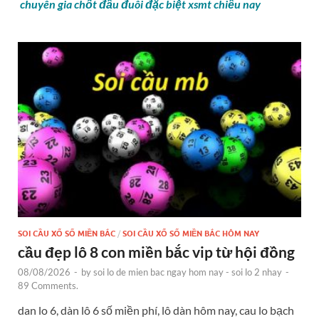
chuyên gia chốt đầu đuôi đặc biệt xsmt chiều nay
SOI CẦU XỔ SỐ MIỀN BẮC
/
SOI CẦU XỔ SỐ MIỀN BẮC HÔM NAY
cầu đẹp lô 8 con miền bắc vip từ hội đồng
08/08/2026
-
by
soi lo de mien bac ngay hom nay - soi lo 2 nhay
-
89 Comments.
dan lo 6, dàn lô 6 số miền phí, lô dàn hôm nay, cau lo bạch