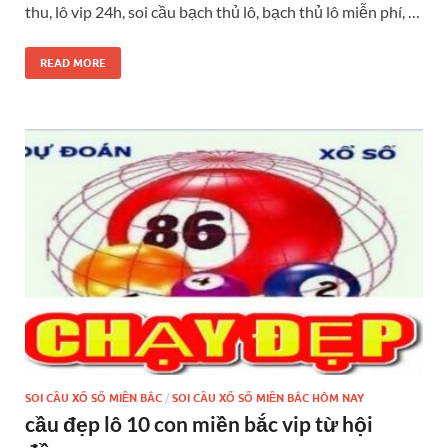
thu, lô vip 24h, soi cầu bạch thủ lô, bạch thủ lô miễn phí, …
READ MORE
SOI CẦU XỔ SỐ MIỀN BẮC
/
SOI CẦU XỔ SỐ MIỀN BẮC HÔM NAY
cầu đẹp lô 10 con miền bắc vip từ hội