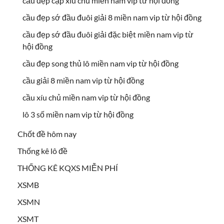
cầu đẹp cặp xíu chủ miền nam vip từ hội đồng
cầu đẹp sớ đầu đuôi giải 8 miền nam vip từ hội đồng
cầu đẹp sớ đầu đuôi giải đặc biệt miền nam vip từ
hội đồng
cầu đẹp song thủ lô miền nam vip từ hội đồng
cầu giải 8 miền nam vip từ hội đồng
cầu xíu chủ miền nam vip từ hội đồng
lô 3 số miền nam vip từ hội đồng
Chốt đề hôm nay
Thống kê lô đề
THỐNG KÊ KQXS MIỄN PHÍ
XSMB
XSMN
XSMT