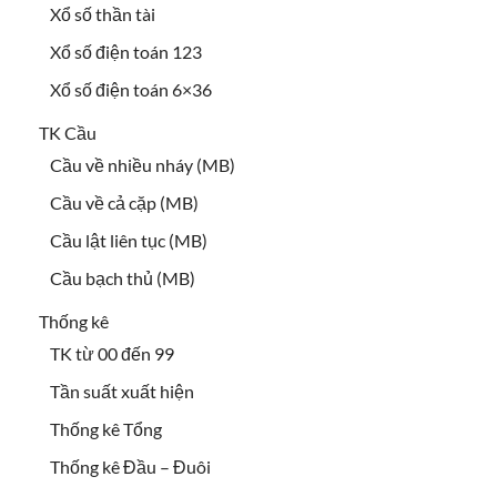
Xổ số thần tài
Xổ số điện toán 123
Xổ số điện toán 6×36
TK Cầu
Cầu về nhiều nháy (MB)
Cầu về cả cặp (MB)
Cầu lật liên tục (MB)
Cầu bạch thủ (MB)
Thống kê
TK từ 00 đến 99
Tần suất xuất hiện
Thống kê Tổng
Thống kê Đầu – Đuôi