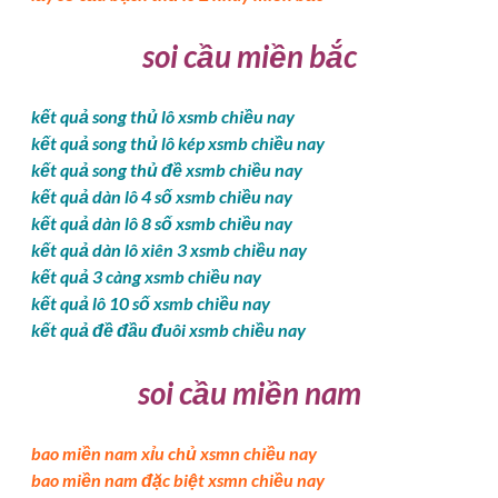
soi cầu miền bắc
kết quả song thủ lô xsmb chiều nay
kết quả song thủ lô kép xsmb chiều nay
kết quả song thủ đề xsmb chiều nay
kết quả dàn lô 4 số xsmb chiều nay
kết quả dàn lô 8 số xsmb chiều nay
kết quả dàn lô xiên 3 xsmb chiều nay
kết quả 3 càng xsmb chiều nay
kết quả lô 10 số xsmb chiều nay
kết quả đề đầu đuôi xsmb chiều nay
soi cầu miền nam
bao miền nam xỉu chủ xsmn chiều nay
bao miền nam đặc biệt xsmn chiều nay