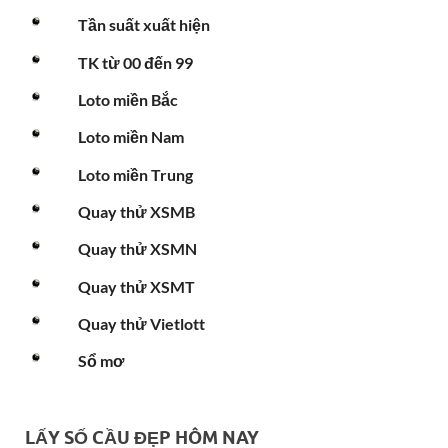
Tần suất xuất hiện
TK từ 00 đến 99
Loto miền Bắc
Loto miền Nam
Loto miền Trung
Quay thử XSMB
Quay thử XSMN
Quay thử XSMT
Quay thử Vietlott
Sổ mơ
LẤY SỐ CẦU ĐẸP HÔM NAY