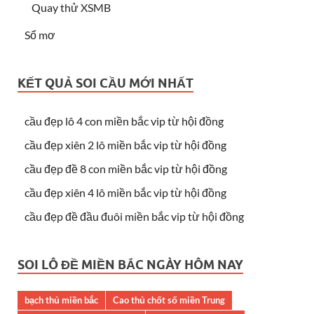
Quay thử XSMB
Sổ mơ
KẾT QUẢ SOI CẦU MỚI NHẤT
cầu đẹp lô 4 con miền bắc vip từ hội đồng
cầu đẹp xiên 2 lô miền bắc vip từ hội đồng
cầu đẹp đề 8 con miền bắc vip từ hội đồng
cầu đẹp xiên 4 lô miền bắc vip từ hội đồng
cầu đẹp đề đầu đuôi miền bắc vip từ hội đồng
SOI LÔ ĐỀ MIỀN BẮC NGÀY HÔM NAY
bạch thủ miền bắc
Cao thủ chốt số miền Trung