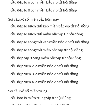
cầu đẹp lô 6 con miền bắc vip từ hội đồng
cầu đẹp lô 8 con miền bắc vip từ hội đồng
Soi cầu xổ số miền bắc hôm nay
cầu đẹp lô bạch thủ kép miền bắc vip từ hội đồng
cầu đẹp lô bạch thủ miền bắc vip từ hội đồng
cầu đẹp lô song thủ kép miền bắc vip từ hội đồng
cầu đẹp lô song thủ miền bắc vip từ hội đồng
cầu đẹp víp 3 càng miền bắc vip từ hội đồng
cầu đẹp xiên 2 lô miền bắc vip từ hội đồng
cầu đẹp xiên 3 lô miền bắc vip từ hội đồng
cầu đẹp xiên 4 lô miền bắc vip từ hội đồng
Soi cầu xổ số miền trung
cầu bao lô miền trung vip từ hội đồng