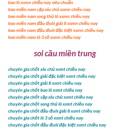
bao lô xsmn chiều nay siêu chuẩn
bao miền nam cặp xỉu chủ xsmn chiều nay
bao miền nam song thủ lô xsmn chiều nay
bao miền nam đầu đuôi giải 8 xsmn chiều nay
bao miền nam đầu đuôi đặc biệt xsmn chiều nay
bao miền nam lô 3 số xsmn chiều nay
soi cầu miền trung
chuyên gia chốt xỉu chủ xsmt chiều nay
chuyên gia chốt giải đặc biệt xsmt chiều nay
chuyên gia chốt giải 8 xsmt chiều nay
chuyên gia chốt bao lô xsmt chiều nay
chuyên gia chốt cặp xỉu chủ xsmt chiều nay
chuyên gia chốt song thủ lô xsmt chiều nay
chuyên gia chốt đầu đuôi giải 8 xsmt chiều nay
chuyên gia chốt lô 3 số xsmt chiều nay
chuyên gia chốt đầu đuôi đặc biệt xsmt chiều nay