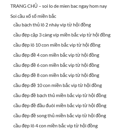
TRANG CHỦ – soi lo de mien bac ngay hom nay
Soi cầu xổ số miền bắc
cầu bạch thủ lô 2 nháy vip từ hội đồng
cầu đẹp cặp 3 càng víp miền bắc vip từ hội đồng
cầu đẹp lô 10 con miền bắc vip từ hội đồng
cầu đẹp đề 4 con miền bắc vip từ hội đồng
cầu đẹp đề 6 con miền bắc vip từ hội đồng
cầu đẹp đề 8 con miền bắc vip từ hội đồng
cầu đẹp đề 10 con miền bắc vip từ hội đồng
cầu đẹp đề bạch thủ miền bắc vip từ hội đồng
cầu đẹp đề đầu đuôi miền bắc vip từ hội đồng
cầu đẹp đề song thủ miền bắc vip từ hội đồng
cầu đẹp lô 4 con miền bắc vip từ hội đồng