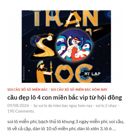
SOI CẦU XỔ SỐ MIỀN BẮC
/
SOI CẦU XỔ SỐ MIỀN BẮC HÔM NAY
cầu đẹp lô 4 con miền bắc vip từ hội đồng
09/08/2026
-
by
soi lo de mien bac ngay hom nay - soi lo 2 nhay
-
190 Comments.
soi lô miễn phí, bạch thủ lô khung 3 ngày miễn phí, soi cầu,
lô về cả cặp, dàn lô 10 số miền phí, dàn lô xiên 3, lô 6 …