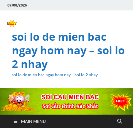
09/08/2026
soi lo de mien bac
ngay hom nay – soi lo
2 nhay
soi lo de mien bac ngay hom nay – soi lo 2 nhay
MAIN MENU