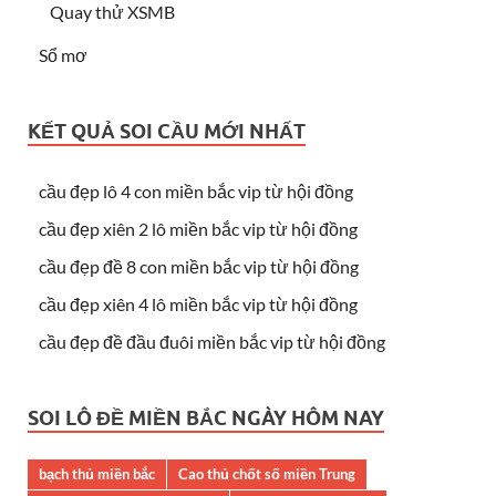
Quay thử XSMB
Sổ mơ
KẾT QUẢ SOI CẦU MỚI NHẤT
cầu đẹp lô 4 con miền bắc vip từ hội đồng
cầu đẹp xiên 2 lô miền bắc vip từ hội đồng
cầu đẹp đề 8 con miền bắc vip từ hội đồng
cầu đẹp xiên 4 lô miền bắc vip từ hội đồng
cầu đẹp đề đầu đuôi miền bắc vip từ hội đồng
SOI LÔ ĐỀ MIỀN BẮC NGÀY HÔM NAY
bạch thủ miền bắc
Cao thủ chốt số miền Trung