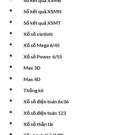
Sổ kết quả XSMB
Sổ kết quả XSMN
Sổ kết quả XSMT
Xổ số vietlott
Xổ số Mega 6/45
Xổ số Power 6/55
Max 3D
Max 4D
Thống kê
Xổ số điện toán 6x36
Xổ số điện toán 123
Xổ số thần tài