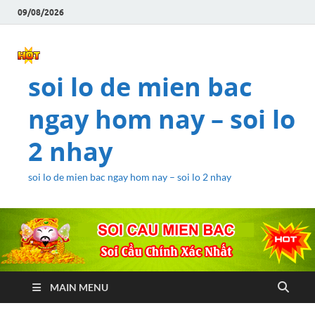
09/08/2026
soi lo de mien bac
ngay hom nay – soi lo
2 nhay
soi lo de mien bac ngay hom nay – soi lo 2 nhay
MAIN MENU