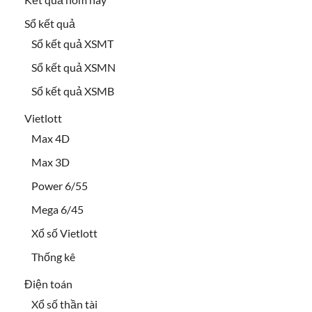
Sổ kết quả
Sổ kết quả XSMT
Sổ kết quả XSMN
Sổ kết quả XSMB
Vietlott
Max 4D
Max 3D
Power 6/55
Mega 6/45
Xổ số Vietlott
Thống kê
Điện toán
Xổ số thần tài