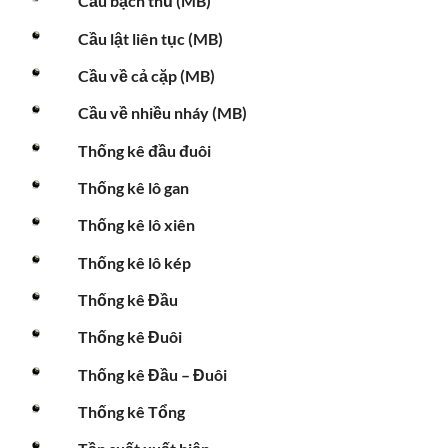
Cầu bạch thủ (MB)
Cầu lật liên tục (MB)
Cầu về cả cặp (MB)
Cầu về nhiều nháy (MB)
Thống kê đầu đuôi
Thống kê lô gan
Thống kê lô xiên
Thống kê lô kép
Thống kê Đầu
Thống kê Đuôi
Thống kê Đầu – Đuôi
Thống kê Tổng