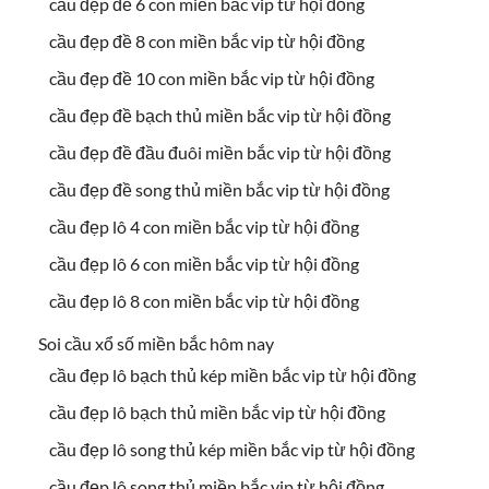
cầu đẹp đề 6 con miền bắc vip từ hội đồng
cầu đẹp đề 8 con miền bắc vip từ hội đồng
cầu đẹp đề 10 con miền bắc vip từ hội đồng
cầu đẹp đề bạch thủ miền bắc vip từ hội đồng
cầu đẹp đề đầu đuôi miền bắc vip từ hội đồng
cầu đẹp đề song thủ miền bắc vip từ hội đồng
cầu đẹp lô 4 con miền bắc vip từ hội đồng
cầu đẹp lô 6 con miền bắc vip từ hội đồng
cầu đẹp lô 8 con miền bắc vip từ hội đồng
Soi cầu xổ số miền bắc hôm nay
cầu đẹp lô bạch thủ kép miền bắc vip từ hội đồng
cầu đẹp lô bạch thủ miền bắc vip từ hội đồng
cầu đẹp lô song thủ kép miền bắc vip từ hội đồng
cầu đẹp lô song thủ miền bắc vip từ hội đồng