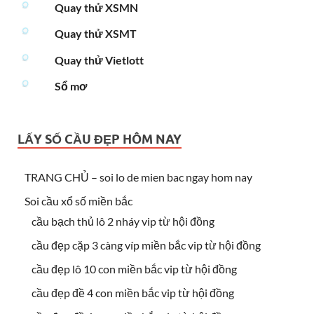
Quay thử XSMN
Quay thử XSMT
Quay thử Vietlott
Sổ mơ
LẤY SỐ CẦU ĐẸP HÔM NAY
TRANG CHỦ – soi lo de mien bac ngay hom nay
Soi cầu xổ số miền bắc
cầu bạch thủ lô 2 nháy vip từ hội đồng
cầu đẹp cặp 3 càng víp miền bắc vip từ hội đồng
cầu đẹp lô 10 con miền bắc vip từ hội đồng
cầu đẹp đề 4 con miền bắc vip từ hội đồng