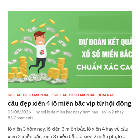
SOI CẦU XỔ SỐ MIỀN BẮC
/
SOI CẦU XỔ SỐ MIỀN BẮC HÔM NAY
cầu đẹp xiên 4 lô miền bắc vip từ hội đồng
05/08/2026
-
by
soi lo de mien bac ngay hom nay - soi lo 2 nhay
-
83 Comments.
lô xiên 3 hôm nay, lô xiên 3 miền bắc, lô xiên 4 hay về cầu,
xiên 2 miền bắc, xiên 3 miền bắc, lô xiên 2 miền phí, lô …