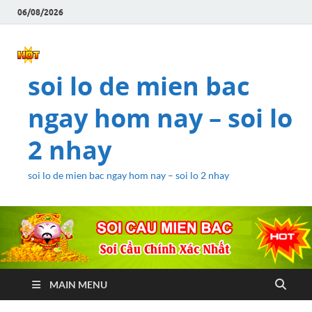
06/08/2026
soi lo de mien bac
ngay hom nay – soi lo
2 nhay
soi lo de mien bac ngay hom nay – soi lo 2 nhay
MAIN MENU