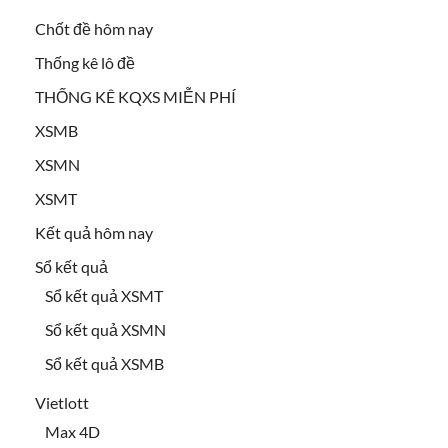
Chốt đề hôm nay
Thống kê lô đề
THỐNG KÊ KQXS MIỄN PHÍ
XSMB
XSMN
XSMT
Kết quả hôm nay
Sổ kết quả
Sổ kết quả XSMT
Sổ kết quả XSMN
Sổ kết quả XSMB
Vietlott
Max 4D