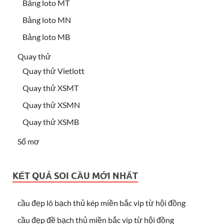
Bảng loto MT
Bảng loto MN
Bảng loto MB
Quay thử
Quay thử Vietlott
Quay thử XSMT
Quay thử XSMN
Quay thử XSMB
Sổ mơ
KẾT QUẢ SOI CẦU MỚI NHẤT
cầu đẹp lô bạch thủ kép miền bắc vip từ hội đồng
cầu đẹp đề bạch thủ miền bắc vip từ hội đồng