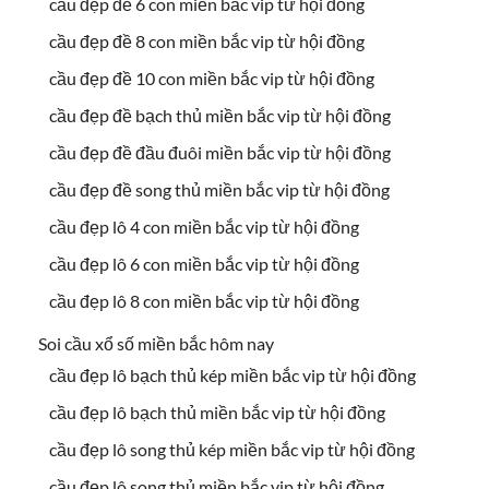
cầu đẹp đề 6 con miền bắc vip từ hội đồng
cầu đẹp đề 8 con miền bắc vip từ hội đồng
cầu đẹp đề 10 con miền bắc vip từ hội đồng
cầu đẹp đề bạch thủ miền bắc vip từ hội đồng
cầu đẹp đề đầu đuôi miền bắc vip từ hội đồng
cầu đẹp đề song thủ miền bắc vip từ hội đồng
cầu đẹp lô 4 con miền bắc vip từ hội đồng
cầu đẹp lô 6 con miền bắc vip từ hội đồng
cầu đẹp lô 8 con miền bắc vip từ hội đồng
Soi cầu xổ số miền bắc hôm nay
cầu đẹp lô bạch thủ kép miền bắc vip từ hội đồng
cầu đẹp lô bạch thủ miền bắc vip từ hội đồng
cầu đẹp lô song thủ kép miền bắc vip từ hội đồng
cầu đẹp lô song thủ miền bắc vip từ hội đồng