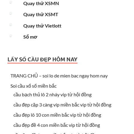
Quay thử XSMN
Quay thử XSMT
Quay thử Vietlott
Sổ mơ
LẤY SỐ CẦU ĐẸP HÔM NAY
TRANG CHỦ – soi lo de mien bac ngay hom nay
Soi cầu xổ số miền bắc
cầu bạch thủ lô 2 nháy vip từ hội đồng
cầu đẹp cặp 3 càng víp miền bắc vip từ hội đồng
cầu đẹp lô 10 con miền bắc vip từ hội đồng
cầu đẹp đề 4 con miền bắc vip từ hội đồng