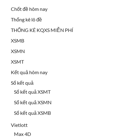
Chốt đề hôm nay
Thống kê lô đề
THỐNG KÊ KQXS MIỄN PHÍ
XSMB
XSMN
XSMT
Kết quả hôm nay
Sổ kết quả
Sổ kết quả XSMT
Sổ kết quả XSMN
Sổ kết quả XSMB
Vietlott
Max 4D