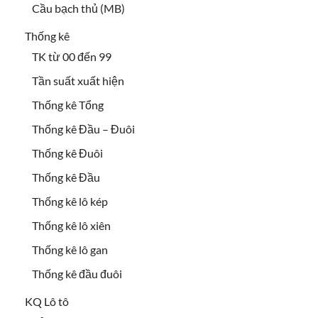
Cầu bạch thủ (MB)
Thống kê
TK từ 00 đến 99
Tần suất xuất hiện
Thống kê Tổng
Thống kê Đầu – Đuôi
Thống kê Đuôi
Thống kê Đầu
Thống kê lô kép
Thống kê lô xiên
Thống kê lô gan
Thống kê đầu đuôi
KQ Lô tô