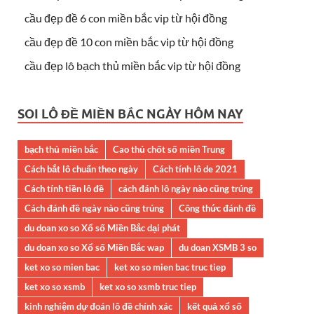
cầu đẹp đề 6 con miền bắc vip từ hội đồng
cầu đẹp đề 10 con miền bắc vip từ hội đồng
cầu đẹp lô bạch thủ miền bắc vip từ hội đồng
SOI LÔ ĐỀ MIỀN BẮC NGÀY HÔM NAY
bạch thủ miền bắc
Cao thủ chốt số miền Trung
Cách bắt lô chuẩn theo ngày
Cách tính lô de 2021
Cách tính tiền lô đề
cách đánh lô ngày nào cũng trúng
Cách đánh đề ngày nào cũng trúng
Công thức đánh đề
du doan xo so Xổ số Miền Bắc dại phát
du doan xo so Xổ số Miền Bắc wap
du doan XSMB 3 so
ket xo so mien bac
ket xo so mien bac truc tiep
ket xo so xsmb
ket xo so xsmb truc tiep
kinh nghiệm dự đoán lô đề chính xác
kết quả xổ số