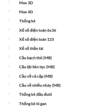
Max 3D
Max 4D
Thống kê
Xổ số điện toán 6x36
Xổ số điện toán 123
Xổ số thần tài
Cầu bạch thủ (MB)
Cầu lật liên tục (MB)
Cầu về cả cặp (MB)
Cầu về nhiều nháy (MB)
Thống kê đầu đuôi
Thống kê lô gan