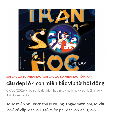
SOI CẦU XỔ SỐ MIỀN BẮC
/
SOI CẦU XỔ SỐ MIỀN BẮC HÔM NAY
cầu đẹp lô 4 con miền bắc vip từ hội đồng
09/08/2026
-
by
soi lo de mien bac ngay hom nay - soi lo 2 nhay
-
190 Comments.
soi lô miễn phí, bạch thủ lô khung 3 ngày miễn phí, soi cầu,
lô về cả cặp, dàn lô 10 số miền phí, dàn lô xiên 3, lô 6 …