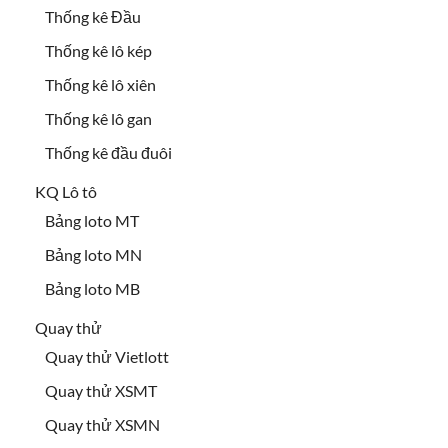
Thống kê Đầu
Thống kê lô kép
Thống kê lô xiên
Thống kê lô gan
Thống kê đầu đuôi
KQ Lô tô
Bảng loto MT
Bảng loto MN
Bảng loto MB
Quay thử
Quay thử Vietlott
Quay thử XSMT
Quay thử XSMN