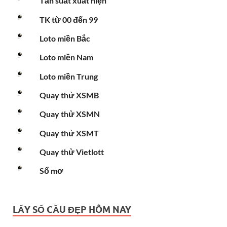
Tần suất xuất hiện
TK từ 00 đến 99
Loto miền Bắc
Loto miền Nam
Loto miền Trung
Quay thử XSMB
Quay thử XSMN
Quay thử XSMT
Quay thử Vietlott
Sổ mơ
LẤY SỐ CẦU ĐẸP HÔM NAY