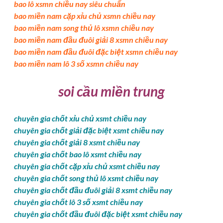
bao lô xsmn chiều nay siêu chuẩn
bao miền nam cặp xỉu chủ xsmn chiều nay
bao miền nam song thủ lô xsmn chiều nay
bao miền nam đầu đuôi giải 8 xsmn chiều nay
bao miền nam đầu đuôi đặc biệt xsmn chiều nay
bao miền nam lô 3 số xsmn chiều nay
soi cầu miền trung
chuyên gia chốt xỉu chủ xsmt chiều nay
chuyên gia chốt giải đặc biệt xsmt chiều nay
chuyên gia chốt giải 8 xsmt chiều nay
chuyên gia chốt bao lô xsmt chiều nay
chuyên gia chốt cặp xỉu chủ xsmt chiều nay
chuyên gia chốt song thủ lô xsmt chiều nay
chuyên gia chốt đầu đuôi giải 8 xsmt chiều nay
chuyên gia chốt lô 3 số xsmt chiều nay
chuyên gia chốt đầu đuôi đặc biệt xsmt chiều nay