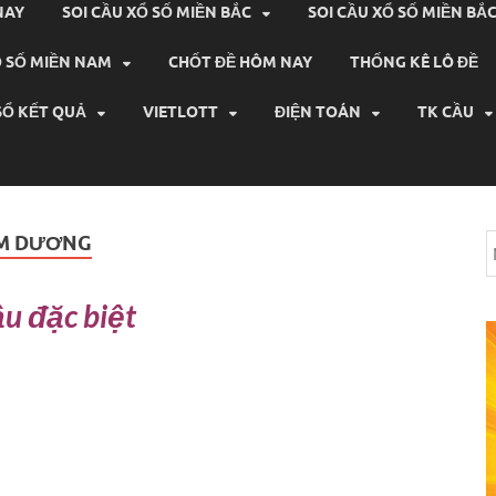
NAY
SOI CẦU XỔ SỐ MIỀN BẮC
SOI CẦU XỔ SỐ MIỀN BẮ
Ổ SỐ MIỀN NAM
CHỐT ĐỀ HÔM NAY
THỐNG KÊ LÔ ĐỀ
SỔ KẾT QUẢ
VIETLOTT
ĐIỆN TOÁN
TK CẦU
ÂM DƯƠNG
ầu đặc biệt