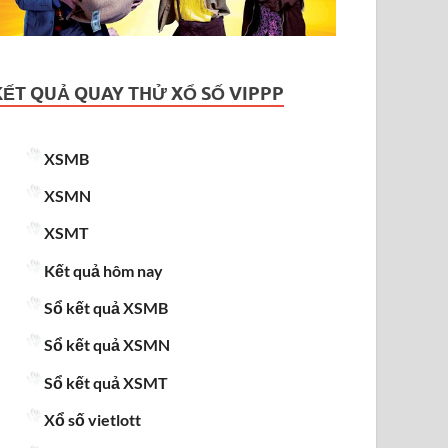
KẾT QUẢ QUAY THỬ XỔ SỐ VIPPP
XSMB
XSMN
XSMT
Kết quả hôm nay
Sổ kết quả XSMB
Sổ kết quả XSMN
Sổ kết quả XSMT
Xổ số vietlott