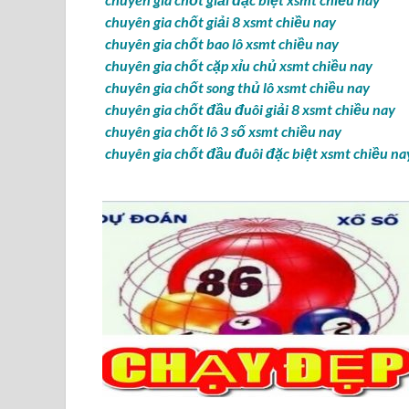
chuyên gia chốt giải 8 xsmt chiều nay
chuyên gia chốt bao lô xsmt chiều nay
chuyên gia chốt cặp xỉu chủ xsmt chiều nay
chuyên gia chốt song thủ lô xsmt chiều nay
chuyên gia chốt đầu đuôi giải 8 xsmt chiều nay
chuyên gia chốt lô 3 số xsmt chiều nay
chuyên gia chốt đầu đuôi đặc biệt xsmt chiều na