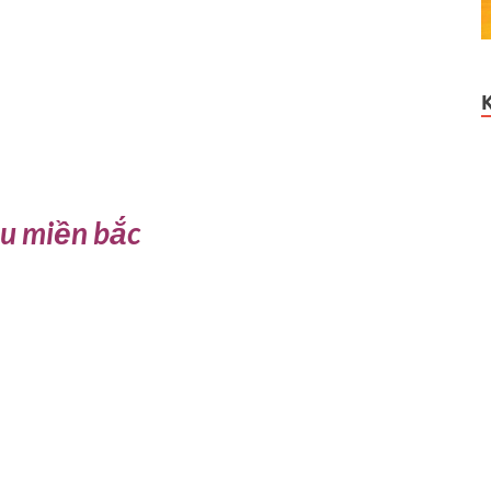
ầu miền bắc