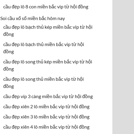
cầu đẹp lô 8 con miền bắc vip từ hội đồng
Soi cầu xổ số miền bắc hôm nay
cầu đẹp lô bạch thủ kép miền bắc vip từ hội
đồng
cầu đẹp lô bạch thủ miền bắc vip từ hội
đồng
cầu đẹp lô song thủ kép miền bắc vip từ hội
đồng
cầu đẹp lô song thủ miền bắc vip từ hội
đồng
cầu đẹp víp 3 càng miền bắc vip từ hội đồng
cầu đẹp xiên 2 lô miền bắc vip từ hội đồng
cầu đẹp xiên 3 lô miền bắc vip từ hội đồng
cầu đẹp xiên 4 lô miền bắc vip từ hội đồng