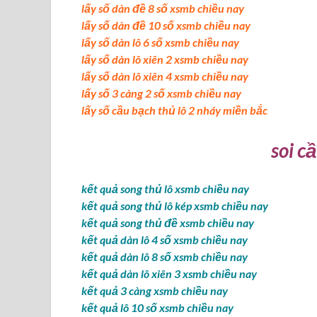
lấy số dàn đề 8 số xsmb chiều nay
lấy số dàn đề 10 số xsmb chiều nay
lấy số dàn lô 6 số xsmb chiều nay
lấy số dàn lô xiên 2 xsmb chiều nay
lấy số dàn lô xiên 4 xsmb chiều nay
lấy số 3 càng 2 số xsmb chiều nay
lấy số cầu bạch thủ lô 2 nháy miền bắc
soi c
kết quả song thủ lô xsmb chiều nay
kết quả song thủ lô kép xsmb chiều nay
kết quả song thủ đề xsmb chiều nay
kết quả dàn lô 4 số xsmb chiều nay
kết quả dàn lô 8 số xsmb chiều nay
kết quả dàn lô xiên 3 xsmb chiều nay
kết quả 3 càng xsmb chiều nay
kết quả lô 10 số xsmb chiều nay