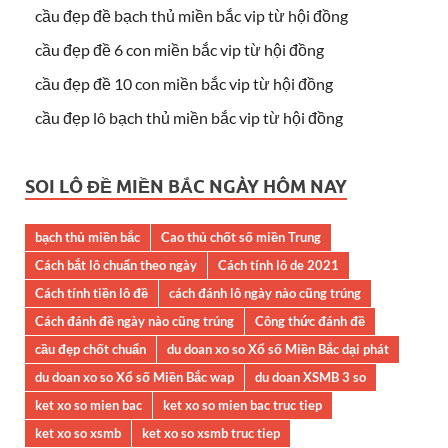
cầu đẹp đề bạch thủ miền bắc vip từ hội đồng
cầu đẹp đề 6 con miền bắc vip từ hội đồng
cầu đẹp đề 10 con miền bắc vip từ hội đồng
cầu đẹp lô bạch thủ miền bắc vip từ hội đồng
SOI LÔ ĐỀ MIỀN BẮC NGÀY HÔM NAY
bạch thủ miền bắc
Cao thủ chốt số miền Trung
Cách bắt lô chuẩn theo ngày
Cách tính lô de 2021
Cách tính tiền lô đề
cách đánh lô ngày nào cũng trúng
Cách đánh đề ngày nào cũng trúng
Công thức đánh đề
cầu đẹp chốt chuẩn
du doan xo so Xổ số Miền Bắc dại phát
du doan xo so Xổ số Miền Bắc wap
du doan XSMB 3 so
ket xo so mien bac
ket xo so mien bac truc tiep
ket xo so xsmb
ket xo so xsmb truc tiep