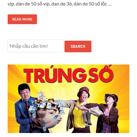
vip, dàn de 50 số víp, dan de 36, dàn de 50 số lộc …
READ MORE
SEARCH