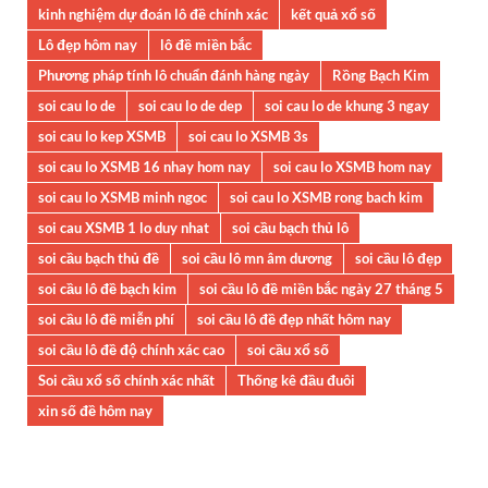
kinh nghiệm dự đoán lô đề chính xác
kết quả xổ số
Lô đẹp hôm nay
lô đề miền bắc
Phương pháp tính lô chuẩn đánh hàng ngày
Rồng Bạch Kim
soi cau lo de
soi cau lo de dep
soi cau lo de khung 3 ngay
soi cau lo kep XSMB
soi cau lo XSMB 3s
soi cau lo XSMB 16 nhay hom nay
soi cau lo XSMB hom nay
soi cau lo XSMB minh ngoc
soi cau lo XSMB rong bach kim
soi cau XSMB 1 lo duy nhat
soi cầu bạch thủ lô
soi cầu bạch thủ đề
soi cầu lô mn âm dương
soi cầu lô đẹp
soi cầu lô đề bạch kim
soi cầu lô đề miền bắc ngày 27 tháng 5
soi cầu lô đề miễn phí
soi cầu lô đề đẹp nhất hôm nay
soi cầu lô đề độ chính xác cao
soi cầu xổ số
Soi cầu xổ số chính xác nhất
Thống kê đầu đuôi
xin số đề hôm nay