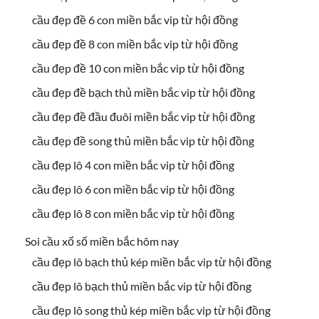
cầu đẹp đề 6 con miền bắc vip từ hội đồng
cầu đẹp đề 8 con miền bắc vip từ hội đồng
cầu đẹp đề 10 con miền bắc vip từ hội đồng
cầu đẹp đề bạch thủ miền bắc vip từ hội đồng
cầu đẹp đề đầu đuôi miền bắc vip từ hội đồng
cầu đẹp đề song thủ miền bắc vip từ hội đồng
cầu đẹp lô 4 con miền bắc vip từ hội đồng
cầu đẹp lô 6 con miền bắc vip từ hội đồng
cầu đẹp lô 8 con miền bắc vip từ hội đồng
Soi cầu xổ số miền bắc hôm nay
cầu đẹp lô bạch thủ kép miền bắc vip từ hội đồng
cầu đẹp lô bạch thủ miền bắc vip từ hội đồng
cầu đẹp lô song thủ kép miền bắc vip từ hội đồng