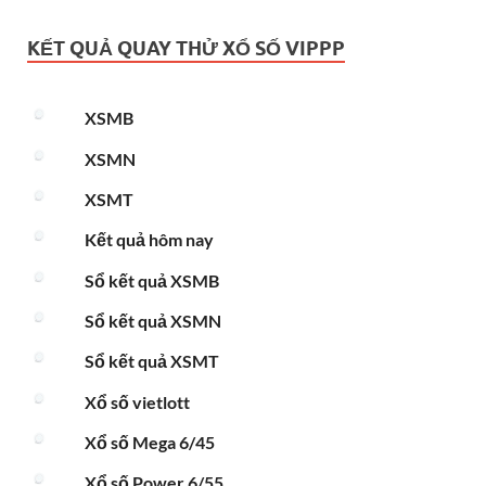
KẾT QUẢ QUAY THỬ XỔ SỐ VIPPP
XSMB
XSMN
XSMT
Kết quả hôm nay
Sổ kết quả XSMB
Sổ kết quả XSMN
Sổ kết quả XSMT
Xổ số vietlott
Xổ số Mega 6/45
Xổ số Power 6/55