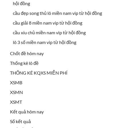
hội đồng
cầu đẹp song thủ lô miền nam vip từ hội đồng
cầu giải 8 miền nam vip từ hội đồng
cầu xíu chủ miền nam vip từ hội đồng
lô 3 số miền nam vip từ hội đồng
Chốt đề hôm nay
Thống kê lô đề
THỐNG KÊ KQXS MIỄN PHÍ
XSMB
XSMN
XSMT
Kết quả hôm nay
Sổ kết quả