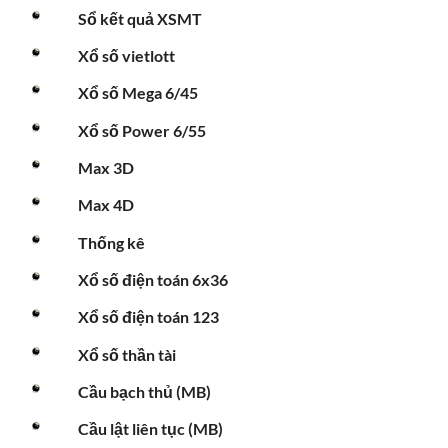
Sổ kết quả XSMT
Xổ số vietlott
Xổ số Mega 6/45
Xổ số Power 6/55
Max 3D
Max 4D
Thống kê
Xổ số điện toán 6x36
Xổ số điện toán 123
Xổ số thần tài
Cầu bạch thủ (MB)
Cầu lật liên tục (MB)