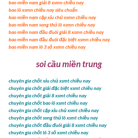
bao miền nam giải 8 xsmn chiều nay
bao lô xsmn chiều nay siêu chuẩn
bao miền nam cặp xỉu chủ xsmn chiều nay
bao miền nam song thủ lô xsmn chiều nay
bao miền nam đầu đuôi giải 8 xsmn chiều nay
bao miền nam đầu đuôi đặc biệt xsmn chiều nay
bao miền nam lô 3 số xsmn chiều nay
soi cầu miền trung
chuyên gia chốt xỉu chủ xsmt chiều nay
chuyên gia chốt giải đặc biệt xsmt chiều nay
chuyên gia chốt giải 8 xsmt chiều nay
chuyên gia chốt bao lô xsmt chiều nay
chuyên gia chốt cặp xỉu chủ xsmt chiều nay
chuyên gia chốt song thủ lô xsmt chiều nay
chuyên gia chốt đầu đuôi giải 8 xsmt chiều nay
chuyên gia chốt lô 3 số xsmt chiều nay