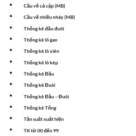
Cầu về cả cặp (MB)
Cầu về nhiều nháy (MB)
Thống kê đầu đuôi
Thống kê lô gan
Thống kê lô xiên
Thống kê lô kép
Thống kê Đầu
Thống kê Đuôi
Thống kê Đầu – Đuôi
Thống kê Tổng
Tần suất xuất hiện
TK từ 00 đến 99