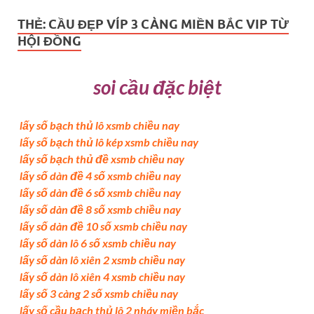
THẺ:
CẦU ĐẸP VÍP 3 CÀNG MIỀN BẮC VIP TỪ
HỘI ĐỒNG
soi cầu đặc biệt
lấy số bạch thủ lô xsmb chiều nay
lấy số bạch thủ lô kép xsmb chiều nay
lấy số bạch thủ đề xsmb chiều nay
lấy số dàn đề 4 số xsmb chiều nay
lấy số dàn đề 6 số xsmb chiều nay
lấy số dàn đề 8 số xsmb chiều nay
lấy số dàn đề 10 số xsmb chiều nay
lấy số dàn lô 6 số xsmb chiều nay
lấy số dàn lô xiên 2 xsmb chiều nay
lấy số dàn lô xiên 4 xsmb chiều nay
lấy số 3 càng 2 số xsmb chiều nay
lấy số cầu bạch thủ lô 2 nháy miền bắc