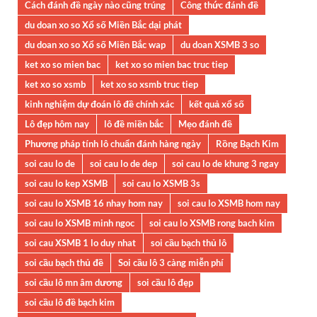
Cách đánh đề ngày nào cũng trúng
Công thức đánh đề
du doan xo so Xổ số Miền Bắc dại phát
du doan xo so Xổ số Miền Bắc wap
du doan XSMB 3 so
ket xo so mien bac
ket xo so mien bac truc tiep
ket xo so xsmb
ket xo so xsmb truc tiep
kinh nghiệm dự đoán lô đề chính xác
kết quả xổ số
Lô đẹp hôm nay
lô đề miền bắc
Mẹo đánh đề
Phương pháp tính lô chuẩn đánh hàng ngày
Rồng Bạch Kim
soi cau lo de
soi cau lo de dep
soi cau lo de khung 3 ngay
soi cau lo kep XSMB
soi cau lo XSMB 3s
soi cau lo XSMB 16 nhay hom nay
soi cau lo XSMB hom nay
soi cau lo XSMB minh ngoc
soi cau lo XSMB rong bach kim
soi cau XSMB 1 lo duy nhat
soi cầu bạch thủ lô
soi cầu bạch thủ đề
Soi cầu lô 3 càng miễn phí
soi cầu lô mn âm dương
soi cầu lô đẹp
soi cầu lô đề bạch kim