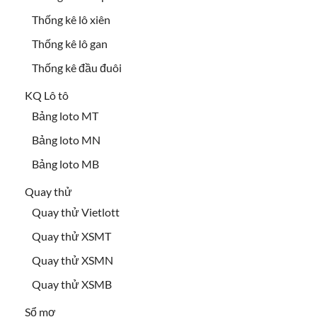
Thống kê lô xiên
Thống kê lô gan
Thống kê đầu đuôi
KQ Lô tô
Bảng loto MT
Bảng loto MN
Bảng loto MB
Quay thử
Quay thử Vietlott
Quay thử XSMT
Quay thử XSMN
Quay thử XSMB
Sổ mơ