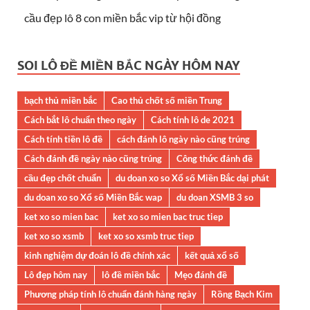
cầu đẹp lô 8 con miền bắc vip từ hội đồng
SOI LÔ ĐỀ MIỀN BẮC NGÀY HÔM NAY
bạch thủ miền bắc
Cao thủ chốt số miền Trung
Cách bắt lô chuẩn theo ngày
Cách tính lô de 2021
Cách tính tiền lô đề
cách đánh lô ngày nào cũng trúng
Cách đánh đề ngày nào cũng trúng
Công thức đánh đề
cầu đẹp chốt chuẩn
du doan xo so Xổ số Miền Bắc dại phát
du doan xo so Xổ số Miền Bắc wap
du doan XSMB 3 so
ket xo so mien bac
ket xo so mien bac truc tiep
ket xo so xsmb
ket xo so xsmb truc tiep
kinh nghiệm dự đoán lô đề chính xác
kết quả xổ số
Lô đẹp hôm nay
lô đề miền bắc
Mẹo đánh đề
Phương pháp tính lô chuẩn đánh hàng ngày
Rồng Bạch Kim