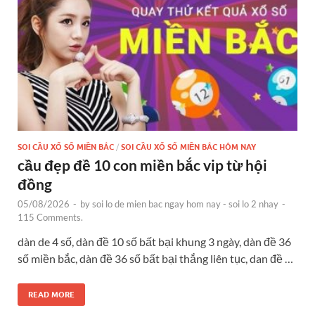
SOI CẦU XỔ SỐ MIỀN BẮC
/
SOI CẦU XỔ SỐ MIỀN BẮC HÔM NAY
cầu đẹp đề 10 con miền bắc vip từ hội
đồng
05/08/2026
-
by
soi lo de mien bac ngay hom nay - soi lo 2 nhay
-
115 Comments.
dàn de 4 số, dàn đề 10 số bất bại khung 3 ngày, dàn đề 36
số miền bắc, dàn đề 36 số bất bại thắng liên tục, dan đề …
READ MORE