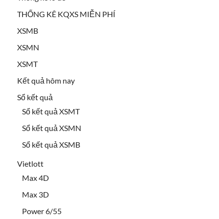
THỐNG KÊ KQXS MIỄN PHÍ
XSMB
XSMN
XSMT
Kết quả hôm nay
Sổ kết quả
Sổ kết quả XSMT
Sổ kết quả XSMN
Sổ kết quả XSMB
Vietlott
Max 4D
Max 3D
Power 6/55