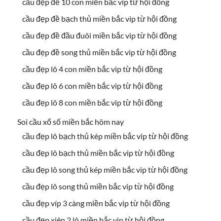
cầu đẹp đề 10 con miền bắc vip từ hội đồng
cầu đẹp đề bạch thủ miền bắc vip từ hội đồng
cầu đẹp đề đầu đuôi miền bắc vip từ hội đồng
cầu đẹp đề song thủ miền bắc vip từ hội đồng
cầu đẹp lô 4 con miền bắc vip từ hội đồng
cầu đẹp lô 6 con miền bắc vip từ hội đồng
cầu đẹp lô 8 con miền bắc vip từ hội đồng
Soi cầu xổ số miền bắc hôm nay
cầu đẹp lô bạch thủ kép miền bắc vip từ hội đồng
cầu đẹp lô bạch thủ miền bắc vip từ hội đồng
cầu đẹp lô song thủ kép miền bắc vip từ hội đồng
cầu đẹp lô song thủ miền bắc vip từ hội đồng
cầu đẹp víp 3 càng miền bắc vip từ hội đồng
cầu đẹp xiên 2 lô miền bắc vip từ hội đồng