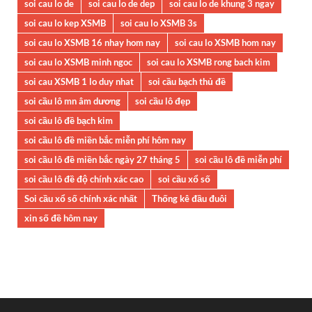
soi cau lo de
soi cau lo de dep
soi cau lo de khung 3 ngay
soi cau lo kep XSMB
soi cau lo XSMB 3s
soi cau lo XSMB 16 nhay hom nay
soi cau lo XSMB hom nay
soi cau lo XSMB minh ngoc
soi cau lo XSMB rong bach kim
soi cau XSMB 1 lo duy nhat
soi cầu bạch thủ đề
soi cầu lô mn âm dương
soi cầu lô đẹp
soi cầu lô đề bạch kim
soi cầu lô đề miền bắc miễn phí hôm nay
soi cầu lô đề miền bắc ngày 27 tháng 5
soi cầu lô đề miễn phí
soi cầu lô đề độ chính xác cao
soi cầu xổ số
Soi cầu xổ số chính xác nhất
Thống kê đầu đuôi
xin số đề hôm nay