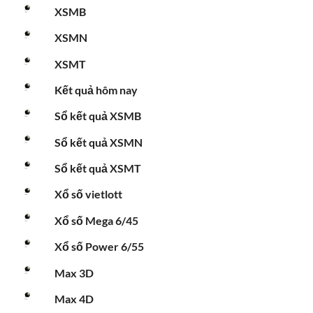
XSMB
XSMN
XSMT
Kết quả hôm nay
Sổ kết quả XSMB
Sổ kết quả XSMN
Sổ kết quả XSMT
Xổ số vietlott
Xổ số Mega 6/45
Xổ số Power 6/55
Max 3D
Max 4D