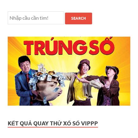
SEARCH
KẾT QUẢ QUAY THỬ XỔ SỐ VIPPP