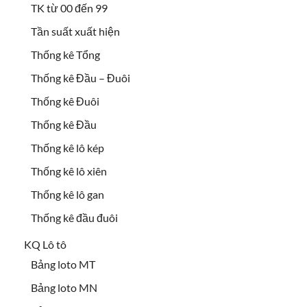
TK từ 00 đến 99
Tần suất xuất hiện
Thống kê Tổng
Thống kê Đầu – Đuôi
Thống kê Đuôi
Thống kê Đầu
Thống kê lô kép
Thống kê lô xiên
Thống kê lô gan
Thống kê đầu đuôi
KQ Lô tô
Bảng loto MT
Bảng loto MN