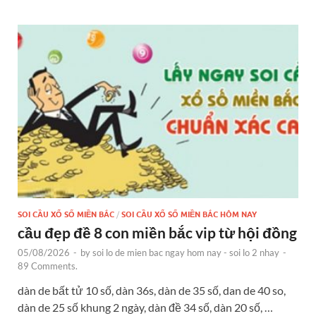
SOI CẦU XỔ SỐ MIỀN BẮC
/
SOI CẦU XỔ SỐ MIỀN BẮC HÔM NAY
cầu đẹp đề 8 con miền bắc vip từ hội đồng
05/08/2026
-
by
soi lo de mien bac ngay hom nay - soi lo 2 nhay
-
89 Comments.
dàn de bất tử 10 số, dàn 36s, dàn de 35 số, dan de 40 so,
dàn de 25 số khung 2 ngày, dàn đề 34 số, dàn 20 số, …