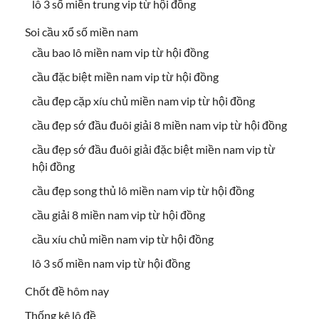
lô 3 số miền trung vip từ hội đồng
Soi cầu xổ số miền nam
cầu bao lô miền nam vip từ hội đồng
cầu đặc biệt miền nam vip từ hội đồng
cầu đẹp cặp xíu chủ miền nam vip từ hội đồng
cầu đẹp sớ đầu đuôi giải 8 miền nam vip từ hội đồng
cầu đẹp sớ đầu đuôi giải đặc biệt miền nam vip từ
hội đồng
cầu đẹp song thủ lô miền nam vip từ hội đồng
cầu giải 8 miền nam vip từ hội đồng
cầu xíu chủ miền nam vip từ hội đồng
lô 3 số miền nam vip từ hội đồng
Chốt đề hôm nay
Thống kê lô đề