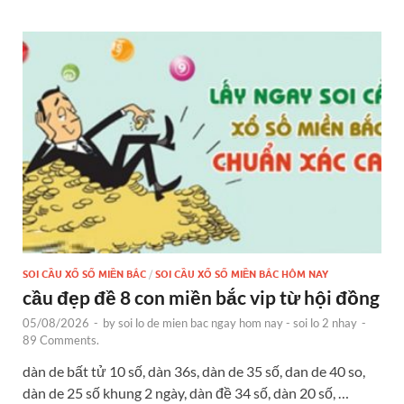
SOI CẦU XỔ SỐ MIỀN BẮC
/
SOI CẦU XỔ SỐ MIỀN BẮC HÔM NAY
cầu đẹp đề 8 con miền bắc vip từ hội đồng
05/08/2026
-
by
soi lo de mien bac ngay hom nay - soi lo 2 nhay
-
89 Comments.
dàn de bất tử 10 số, dàn 36s, dàn de 35 số, dan de 40 so,
dàn de 25 số khung 2 ngày, dàn đề 34 số, dàn 20 số, …