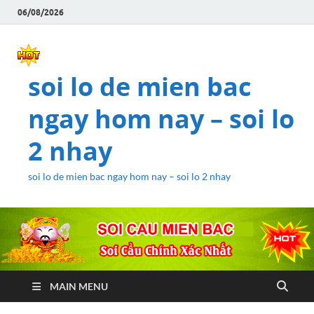
06/08/2026
soi lo de mien bac
ngay hom nay – soi lo
2 nhay
soi lo de mien bac ngay hom nay – soi lo 2 nhay
MAIN MENU