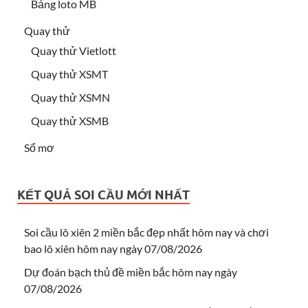
Bảng loto MB
Quay thử
Quay thử Vietlott
Quay thử XSMT
Quay thử XSMN
Quay thử XSMB
Sổ mơ
KẾT QUẢ SOI CẦU MỚI NHẤT
Soi cầu lô xiên 2 miền bắc đẹp nhất hôm nay và chơi
bao lô xiên hôm nay ngày 07/08/2026
Dự đoán bạch thủ đề miền bắc hôm nay ngày
07/08/2026