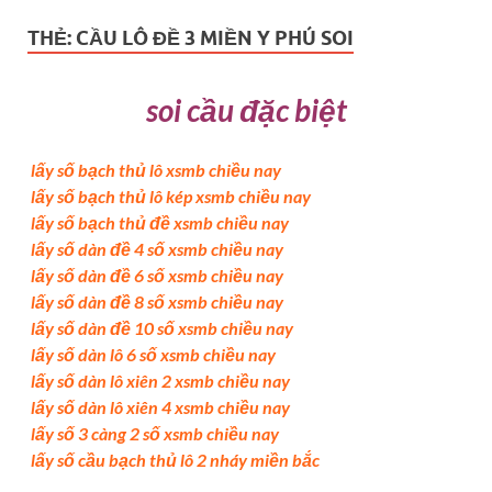
THẺ:
CẦU LÔ ĐỀ 3 MIỀN Y PHÚ SOI
soi cầu đặc biệt
lấy số bạch thủ lô xsmb chiều nay
lấy số bạch thủ lô kép xsmb chiều nay
lấy số bạch thủ đề xsmb chiều nay
lấy số dàn đề 4 số xsmb chiều nay
lấy số dàn đề 6 số xsmb chiều nay
lấy số dàn đề 8 số xsmb chiều nay
lấy số dàn đề 10 số xsmb chiều nay
lấy số dàn lô 6 số xsmb chiều nay
lấy số dàn lô xiên 2 xsmb chiều nay
lấy số dàn lô xiên 4 xsmb chiều nay
lấy số 3 càng 2 số xsmb chiều nay
lấy số cầu bạch thủ lô 2 nháy miền bắc