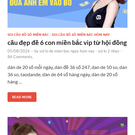
SOI CẦU XỔ SỐ MIỀN BẮC
/
SOI CẦU XỔ SỐ MIỀN BẮC HÔM NAY
cầu đẹp đề 6 con miền bắc vip từ hội đồng
05/08/2026
-
by
soi lo de mien bac ngay hom nay - soi lo 2 nhay
-
86 Comments.
dàn de 20 số mỗi ngày, dàn đề 36 số 247, dan de 50 so, dan
36 so, taodande, dàn de 64 số hàng ngày, dàn de 20 số
hàng …
READ MORE