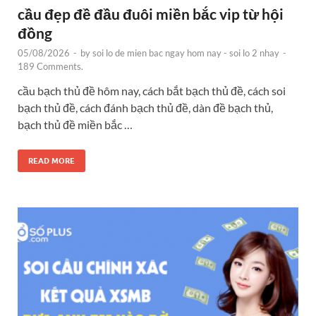
cầu đẹp đề đầu đuôi miền bắc vip từ hội
đồng
05/08/2026
-
by
soi lo de mien bac ngay hom nay - soi lo 2 nhay
-
189 Comments.
cầu bạch thủ đề hôm nay, cách bắt bạch thủ đề, cách soi
bạch thủ đề, cách đánh bạch thủ đề, dàn đề bạch thủ,
bạch thủ đề miền bắc …
READ MORE