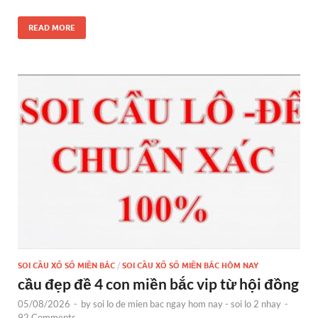
READ MORE
SOI CẦU XỔ SỐ MIỀN BẮC
/
SOI CẦU XỔ SỐ MIỀN BẮC HÔM NAY
cầu đẹp đề 4 con miền bắc vip từ hội đồng
05/08/2026
-
by
soi lo de mien bac ngay hom nay - soi lo 2 nhay
-
92 Comments.