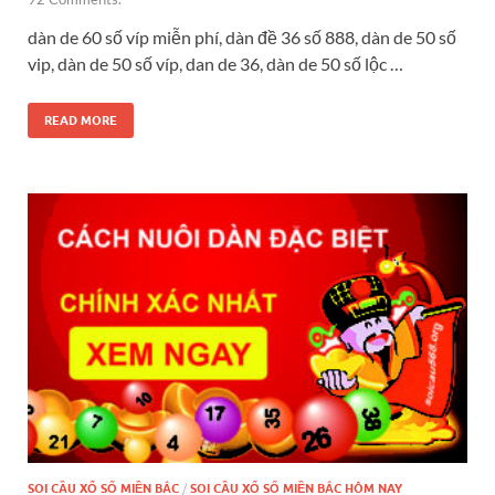
dàn de 60 số víp miễn phí, dàn đề 36 số 888, dàn de 50 số
vip, dàn de 50 số víp, dan de 36, dàn de 50 số lộc …
READ MORE
SOI CẦU XỔ SỐ MIỀN BẮC
/
SOI CẦU XỔ SỐ MIỀN BẮC HÔM NAY