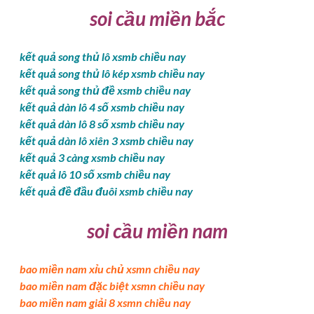
soi cầu miền bắc
kết quả song thủ lô xsmb chiều nay
kết quả song thủ lô kép xsmb chiều nay
kết quả song thủ đề xsmb chiều nay
kết quả dàn lô 4 số xsmb chiều nay
kết quả dàn lô 8 số xsmb chiều nay
kết quả dàn lô xiên 3 xsmb chiều nay
kết quả 3 càng xsmb chiều nay
kết quả lô 10 số xsmb chiều nay
kết quả đề đầu đuôi xsmb chiều nay
soi cầu miền nam
bao miền nam xỉu chủ xsmn chiều nay
bao miền nam đặc biệt xsmn chiều nay
bao miền nam giải 8 xsmn chiều nay