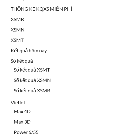
THỐNG KÊ KQXS MIỄN PHÍ
XSMB
XSMN
XSMT
Kết quả hôm nay
Sổ kết quả
Sổ kết quả XSMT
Sổ kết quả XSMN
Sổ kết quả XSMB
Vietlott
Max 4D
Max 3D
Power 6/55