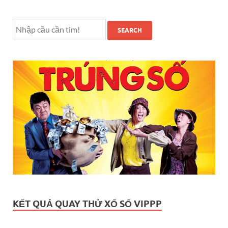
SEARCH
KẾT QUẢ QUAY THỬ XỔ SỐ VIPPP