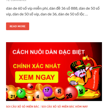
dàn de 60 số víp miễn phí, dàn đề 36 số 888, dàn de 50 số
vip, dàn de 50 số víp, dan de 36, dàn de 50 số lộc …
READ MORE
SOI CẦU XỔ SỐ MIỀN BẮC
/
SOI CẦU XỔ SỐ MIỀN BẮC HÔM NAY