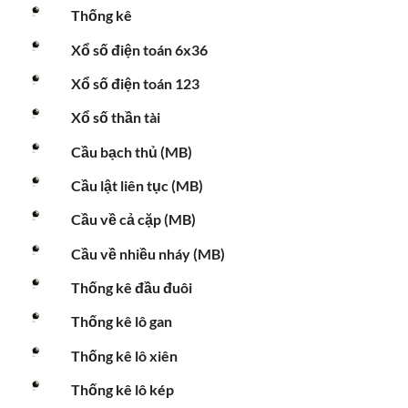
Thống kê
Xổ số điện toán 6x36
Xổ số điện toán 123
Xổ số thần tài
Cầu bạch thủ (MB)
Cầu lật liên tục (MB)
Cầu về cả cặp (MB)
Cầu về nhiều nháy (MB)
Thống kê đầu đuôi
Thống kê lô gan
Thống kê lô xiên
Thống kê lô kép