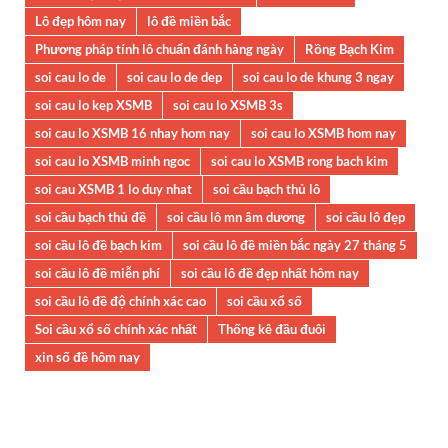
Lô đẹp hôm nay
lô đề miền bắc
Phương pháp tính lô chuẩn đánh hàng ngày
Rồng Bạch Kim
soi cau lo de
soi cau lo de dep
soi cau lo de khung 3 ngay
soi cau lo kep XSMB
soi cau lo XSMB 3s
soi cau lo XSMB 16 nhay hom nay
soi cau lo XSMB hom nay
soi cau lo XSMB minh ngoc
soi cau lo XSMB rong bach kim
soi cau XSMB 1 lo duy nhat
soi cầu bạch thủ lô
soi cầu bạch thủ đề
soi cầu lô mn âm dương
soi cầu lô đẹp
soi cầu lô đề bạch kim
soi cầu lô đề miền bắc ngày 27 tháng 5
soi cầu lô đề miễn phí
soi cầu lô đề đẹp nhất hôm nay
soi cầu lô đề độ chính xác cao
soi cầu xổ số
Soi cầu xổ số chính xác nhất
Thống kê đầu đuôi
xin số đề hôm nay