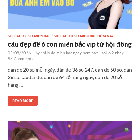
SOI CẦU XỔ SỐ MIỀN BẮC
/
SOI CẦU XỔ SỐ MIỀN BẮC HÔM NAY
cầu đẹp đề 6 con miền bắc vip từ hội đồng
05/08/2026
-
by
soi lo de mien bac ngay hom nay - soi lo 2 nhay
-
86 Comments.
dàn de 20 số mỗi ngày, dàn đề 36 số 247, dan de 50 so, dan
36 so, taodande, dàn de 64 số hàng ngày, dàn de 20 số
hàng …
READ MORE