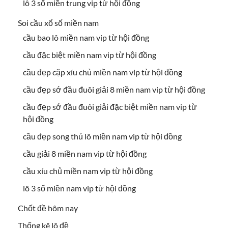
lô 3 số miền trung vip từ hội đồng
Soi cầu xổ số miền nam
cầu bao lô miền nam vip từ hội đồng
cầu đặc biệt miền nam vip từ hội đồng
cầu đẹp cặp xíu chủ miền nam vip từ hội đồng
cầu đẹp sớ đầu đuôi giải 8 miền nam vip từ hội đồng
cầu đẹp sớ đầu đuôi giải đặc biệt miền nam vip từ
hội đồng
cầu đẹp song thủ lô miền nam vip từ hội đồng
cầu giải 8 miền nam vip từ hội đồng
cầu xíu chủ miền nam vip từ hội đồng
lô 3 số miền nam vip từ hội đồng
Chốt đề hôm nay
Thống kê lô đề