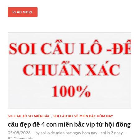
READ MORE
SOI CẦU XỔ SỐ MIỀN BẮC
/
SOI CẦU XỔ SỐ MIỀN BẮC HÔM NAY
cầu đẹp đề 4 con miền bắc vip từ hội đồng
05/08/2026
-
by
soi lo de mien bac ngay hom nay - soi lo 2 nhay
-
92 Comments.