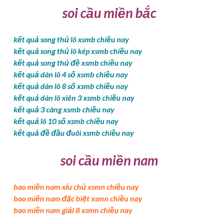
soi cầu miền bắc
kết quả song thủ lô xsmb chiều nay
kết quả song thủ lô kép xsmb chiều nay
kết quả song thủ đề xsmb chiều nay
kết quả dàn lô 4 số xsmb chiều nay
kết quả dàn lô 8 số xsmb chiều nay
kết quả dàn lô xiên 3 xsmb chiều nay
kết quả 3 càng xsmb chiều nay
kết quả lô 10 số xsmb chiều nay
kết quả đề đầu đuôi xsmb chiều nay
soi cầu miền nam
bao miền nam xỉu chủ xsmn chiều nay
bao miền nam đặc biệt xsmn chiều nay
bao miền nam giải 8 xsmn chiều nay