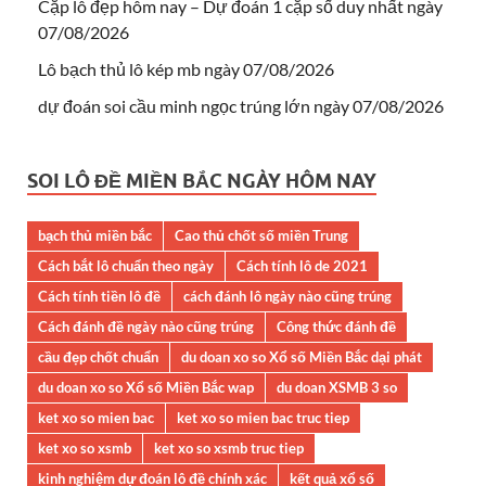
Cặp lô đẹp hôm nay – Dự đoán 1 cặp số duy nhất ngày
07/08/2026
Lô bạch thủ lô kép mb ngày 07/08/2026
dự đoán soi cầu minh ngọc trúng lớn ngày 07/08/2026
SOI LÔ ĐỀ MIỀN BẮC NGÀY HÔM NAY
bạch thủ miền bắc
Cao thủ chốt số miền Trung
Cách bắt lô chuẩn theo ngày
Cách tính lô de 2021
Cách tính tiền lô đề
cách đánh lô ngày nào cũng trúng
Cách đánh đề ngày nào cũng trúng
Công thức đánh đề
cầu đẹp chốt chuẩn
du doan xo so Xổ số Miền Bắc dại phát
du doan xo so Xổ số Miền Bắc wap
du doan XSMB 3 so
ket xo so mien bac
ket xo so mien bac truc tiep
ket xo so xsmb
ket xo so xsmb truc tiep
kinh nghiệm dự đoán lô đề chính xác
kết quả xổ số