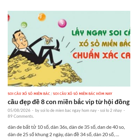
SOI CẦU XỔ SỐ MIỀN BẮC
/
SOI CẦU XỔ SỐ MIỀN BẮC HÔM NAY
cầu đẹp đề 8 con miền bắc vip từ hội đồng
05/08/2026
-
by
soi lo de mien bac ngay hom nay - soi lo 2 nhay
-
89 Comments.
dàn de bất tử 10 số, dàn 36s, dàn de 35 số, dan de 40 so,
dàn de 25 số khung 2 ngày, dàn đề 34 số, dàn 20 số, …