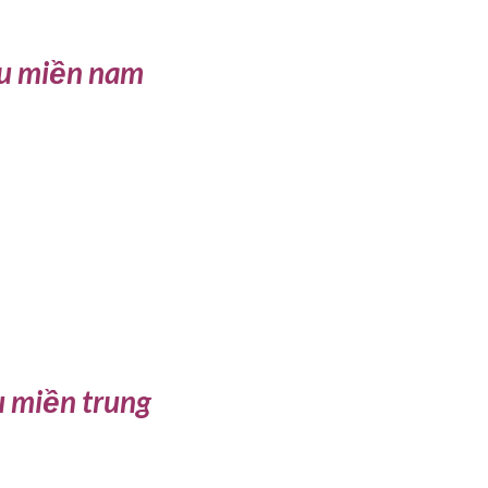
ầu miền nam
u miền trung