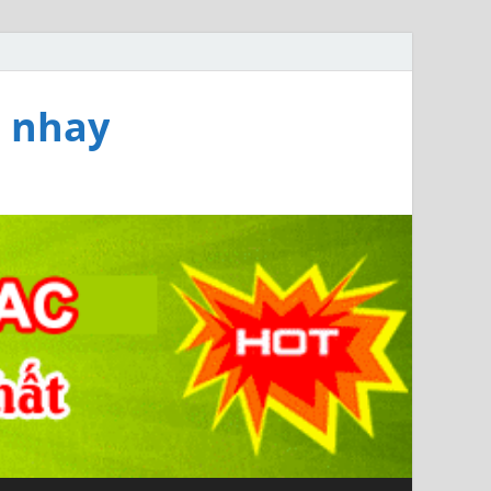
2 nhay