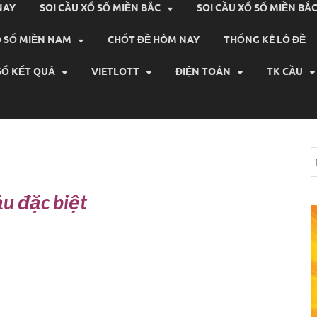
NAY
SOI CẦU XỔ SỐ MIỀN BẮC
SOI CẦU XỔ SỐ MIỀN BẮ
Ổ SỐ MIỀN NAM
CHỐT ĐỀ HÔM NAY
THỐNG KÊ LÔ ĐỀ
SỔ KẾT QUẢ
VIETLOTT
ĐIỆN TOÁN
TK CẦU
ầu đặc biệt