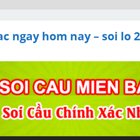
ac ngay hom nay – soi lo 