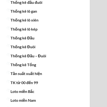
Thống kê đầu đuôi
Thống kê lô gan
Thống kê lô xiên
Thống kê lô kép
Thống kê Đầu
Thống kê Đuôi
Thống kê Đầu – Đuôi
Thống kê Tổng
Tần suất xuất hiện
TK từ 00 đến 99
Loto miền Bắc
Loto miền Nam