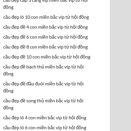
đồng
cầu đẹp lô 10 con miền bắc vip từ hội đồng
cầu đẹp đề 4 con miền bắc vip từ hội đồng
cầu đẹp đề 6 con miền bắc vip từ hội đồng
cầu đẹp đề 8 con miền bắc vip từ hội đồng
cầu đẹp đề 10 con miền bắc vip từ hội đồng
cầu đẹp đề bạch thủ miền bắc vip từ hội
đồng
cầu đẹp đề đầu đuôi miền bắc vip từ hội
đồng
cầu đẹp đề song thủ miền bắc vip từ hội
đồng
cầu đẹp lô 4 con miền bắc vip từ hội đồng
cầu đẹp lô 6 con miền bắc vip từ hội đồng