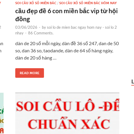
Y
SOI CẦU XỔ SỐ MIỀN BẮC
/
SOI CẦU XỔ SỐ MIỀN BẮC HÔM NAY
cầu đẹp đề 6 con miền bắc vip từ hội
đồng
2
03/06/2026
-
by
soi lo de mien bac ngay hom nay - soi lo 2
nhay
-
86 Comments.
àn
dàn de 20 số mỗi ngày, dàn đề 36 số 247, dan de 50
n
so, dan 36 so, taodande, dàn de 64 số hàng ngày,
dàn de 20 số hàng …
READ MORE