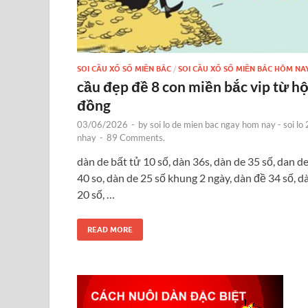
SOI CẦU XỔ SỐ MIỀN BẮC
/
SOI CẦU XỔ SỐ MIỀN BẮC HÔM NA
cầu đẹp đề 8 con miền bắc vip từ hộ
đồng
03/06/2026
-
by
soi lo de mien bac ngay hom nay - soi lo 
nhay
-
89 Comments.
dàn de bất tử 10 số, dàn 36s, dàn de 35 số, dan d
40 so, dàn de 25 số khung 2 ngày, dàn đề 34 số, d
20 số, …
READ MORE