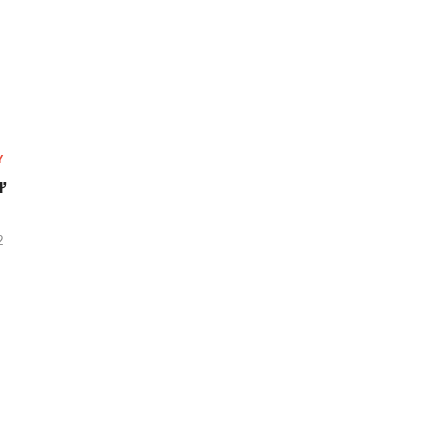
Y
ừ
2