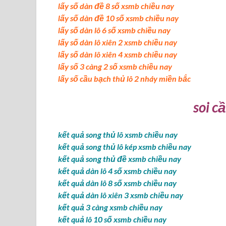
lấy số dàn đề 8 số xsmb chiều nay
lấy số dàn đề 10 số xsmb chiều nay
lấy số dàn lô 6 số xsmb chiều nay
lấy số dàn lô xiên 2 xsmb chiều nay
lấy số dàn lô xiên 4 xsmb chiều nay
lấy số 3 càng 2 số xsmb chiều nay
lấy số cầu bạch thủ lô 2 nháy miền bắc
soi c
kết quả song thủ lô xsmb chiều nay
kết quả song thủ lô kép xsmb chiều nay
kết quả song thủ đề xsmb chiều nay
kết quả dàn lô 4 số xsmb chiều nay
kết quả dàn lô 8 số xsmb chiều nay
kết quả dàn lô xiên 3 xsmb chiều nay
kết quả 3 càng xsmb chiều nay
kết quả lô 10 số xsmb chiều nay