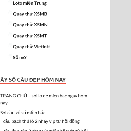
Loto miền Trung
Quay thử XSMB
Quay thử XSMN
Quay thử XSMT
Quay thử Vietlott
Sổ mơ
LẤY SỐ CẦU ĐẸP HÔM NAY
TRANG CHỦ – soi lo de mien bac ngay hom
nay
Soi cầu xổ số miền bắc
cầu bạch thủ lô 2 nháy vip từ hội đồng
cầu đẹp cặp 3 càng víp miền bắc vip từ hội