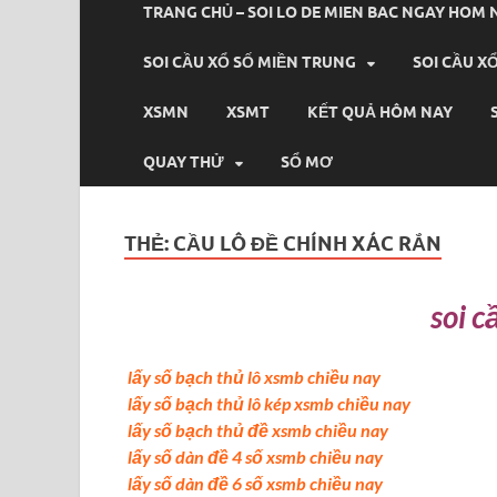
TRANG CHỦ – SOI LO DE MIEN BAC NGAY HOM 
SOI CẦU XỔ SỐ MIỀN TRUNG
SOI CẦU X
XSMN
XSMT
KẾT QUẢ HÔM NAY
QUAY THỬ
SỔ MƠ
THẺ:
CẦU LÔ ĐỀ CHÍNH XÁC RẮN
soi c
lấy số bạch thủ lô xsmb chiều nay
lấy số bạch thủ lô kép xsmb chiều nay
lấy số bạch thủ đề xsmb chiều nay
lấy số dàn đề 4 số xsmb chiều nay
lấy số dàn đề 6 số xsmb chiều nay