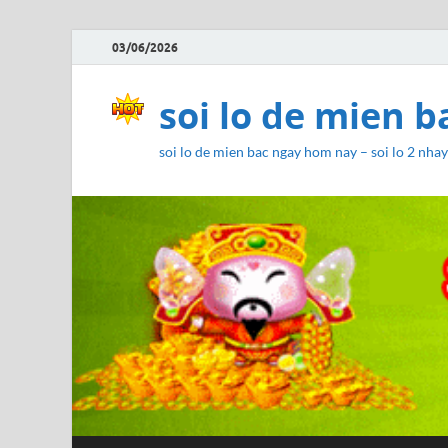
03/06/2026
soi lo de mien b
soi lo de mien bac ngay hom nay – soi lo 2 nhay