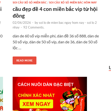
Y
SOI CẦU XỔ SỐ MIỀN BẮC
/
SOI CẦU XỔ SỐ MIỀN BẮC HÔM NAY
i
cầu đẹp đề 4 con miền bắc vip từ hội
đồng
2
02/06/2026
-
by
soi lo de mien bac ngay hom nay - soi lo 2
nhay
-
92 Comments.
50
dàn de 60 số víp miễn phí, dàn đề 36 số 888, dàn de
50 số vip, dàn de 50 số víp, dan de 36, dàn de 50 số
lộc …
READ MORE