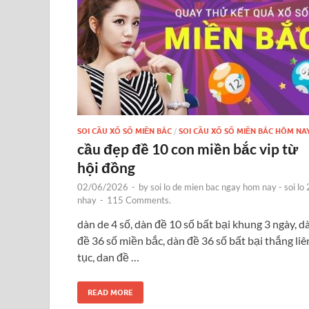
SOI CẦU XỔ SỐ MIỀN BẮC
/
SOI CẦU XỔ SỐ MIỀN BẮC HÔM NA
cầu đẹp đề 10 con miền bắc vip từ
hội đồng
02/06/2026
-
by
soi lo de mien bac ngay hom nay - soi lo 
nhay
-
115 Comments.
dàn de 4 số, dàn đề 10 số bất bại khung 3 ngày, d
đề 36 số miền bắc, dàn đề 36 số bất bại thắng liê
tục, dan đề …
READ MORE