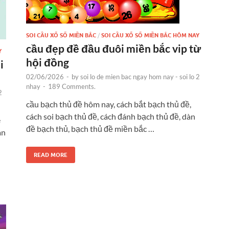
SOI CẦU XỔ SỐ MIỀN BẮC
/
SOI CẦU XỔ SỐ MIỀN BẮC HÔM NAY
cầu đẹp đề đầu đuôi miền bắc vip từ
Y
hội đồng
i
02/06/2026
-
by
soi lo de mien bac ngay hom nay - soi lo 2
nhay
-
189 Comments.
2
cầu bạch thủ đề hôm nay, cách bắt bạch thủ đề,
cách soi bạch thủ đề, cách đánh bạch thủ đề, dàn
e
đề bạch thủ, bạch thủ đề miền bắc …
àn
READ MORE