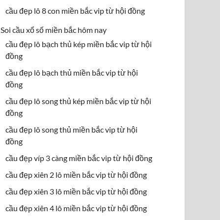
cầu đẹp lô 8 con miền bắc vip từ hội đồng
Soi cầu xổ số miền bắc hôm nay
cầu đẹp lô bạch thủ kép miền bắc vip từ hội
đồng
cầu đẹp lô bạch thủ miền bắc vip từ hội
đồng
cầu đẹp lô song thủ kép miền bắc vip từ hội
đồng
cầu đẹp lô song thủ miền bắc vip từ hội
đồng
cầu đẹp víp 3 càng miền bắc vip từ hội đồng
cầu đẹp xiên 2 lô miền bắc vip từ hội đồng
cầu đẹp xiên 3 lô miền bắc vip từ hội đồng
cầu đẹp xiên 4 lô miền bắc vip từ hội đồng