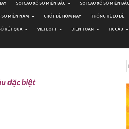
NAY
SOI CẦU XỔ SỐ MIỀN BẮC
SOI CẦU XỔ SỐ MIỀN BẮ
Ổ SỐ MIỀN NAM
CHỐT ĐỀ HÔM NAY
THỐNG KÊ LÔ ĐỀ
SỔ KẾT QUẢ
VIETLOTT
ĐIỆN TOÁN
TK CẦU
ầu đặc biệt