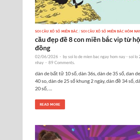
SOI CẦU XỔ SỐ MIỀN BẮC
/
SOI CẦU XỔ SỐ MIỀN BẮC HÔM NA
cầu đẹp đề 8 con miền bắc vip từ hộ
đồng
02/06/2026
-
by
soi lo de mien bac ngay hom nay - soi lo 
nhay
-
89 Comments.
dàn de bất tử 10 số, dàn 36s, dàn de 35 số, dan d
40 so, dàn de 25 số khung 2 ngày, dàn đề 34 số, d
20 số, …
READ MORE