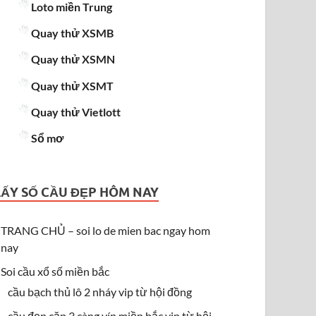
Loto miền Trung
Quay thử XSMB
Quay thử XSMN
Quay thử XSMT
Quay thử Vietlott
Sổ mơ
LẤY SỐ CẦU ĐẸP HÔM NAY
TRANG CHỦ – soi lo de mien bac ngay hom
nay
Soi cầu xổ số miền bắc
cầu bạch thủ lô 2 nháy vip từ hội đồng
cầu đẹp cặp 3 càng víp miền bắc vip từ hội