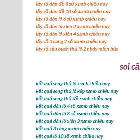
lấy số dàn đề 8 số xsmb chiều nay
lấy số dàn đề 10 số xsmb chiều nay
lấy số dàn lô 6 số xsmb chiều nay
lấy số dàn lô xiên 2 xsmb chiều nay
lấy số dàn lô xiên 4 xsmb chiều nay
lấy số 3 càng 2 số xsmb chiều nay
lấy số cầu bạch thủ lô 2 nháy miền bắc
soi c
kết quả song thủ lô xsmb chiều nay
kết quả song thủ lô kép xsmb chiều nay
kết quả song thủ đề xsmb chiều nay
kết quả dàn lô 4 số xsmb chiều nay
kết quả dàn lô 8 số xsmb chiều nay
kết quả dàn lô xiên 3 xsmb chiều nay
kết quả 3 càng xsmb chiều nay
kết quả lô 10 số xsmb chiều nay