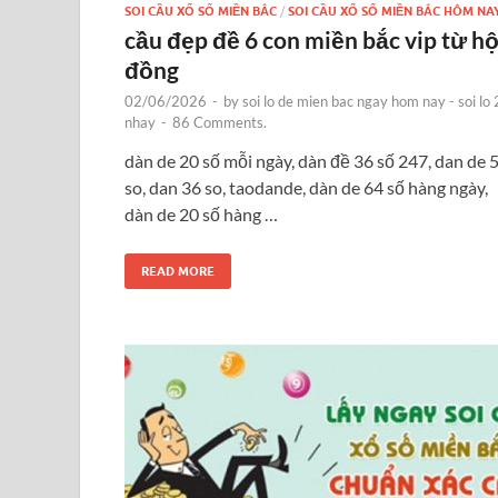
SOI CẦU XỔ SỐ MIỀN BẮC
/
SOI CẦU XỔ SỐ MIỀN BẮC HÔM NA
cầu đẹp đề 6 con miền bắc vip từ hộ
đồng
02/06/2026
-
by
soi lo de mien bac ngay hom nay - soi lo 
nhay
-
86 Comments.
dàn de 20 số mỗi ngày, dàn đề 36 số 247, dan de 
so, dan 36 so, taodande, dàn de 64 số hàng ngày,
dàn de 20 số hàng …
READ MORE