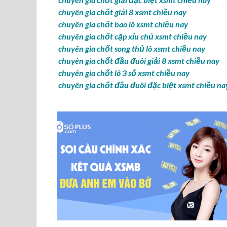
chuyên gia chốt giải 8 xsmt chiều nay
chuyên gia chốt bao lô xsmt chiều nay
chuyên gia chốt cặp xỉu chủ xsmt chiều nay
chuyên gia chốt song thủ lô xsmt chiều nay
chuyên gia chốt đầu đuôi giải 8 xsmt chiều nay
chuyên gia chốt lô 3 số xsmt chiều nay
chuyên gia chốt đầu đuôi đặc biệt xsmt chiều na