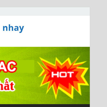
2 nhay