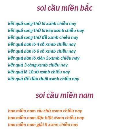
soi cầu miền bắc
kết quả song thủ lô xsmb chiều nay
kết quả song thủ lô kép xsmb chiều nay
kết quả song thủ đề xsmb chiều nay
kết quả dàn lô 4 số xsmb chiều nay
kết quả dàn lô 8 số xsmb chiều nay
kết quả dàn lô xiên 3 xsmb chiều nay
kết quả 3 càng xsmb chiều nay
kết quả lô 10 số xsmb chiều nay
kết quả đề đầu đuôi xsmb chiều nay
soi cầu miền nam
bao miền nam xỉu chủ xsmn chiều nay
bao miền nam đặc biệt xsmn chiều nay
bao miền nam giải 8 xsmn chiều nay