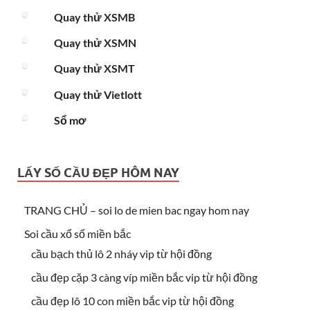
Quay thử XSMB
Quay thử XSMN
Quay thử XSMT
Quay thử Vietlott
Sổ mơ
LẤY SỐ CẦU ĐẸP HÔM NAY
TRANG CHỦ – soi lo de mien bac ngay hom nay
Soi cầu xổ số miền bắc
cầu bạch thủ lô 2 nháy vip từ hội đồng
cầu đẹp cặp 3 càng víp miền bắc vip từ hội đồng
cầu đẹp lô 10 con miền bắc vip từ hội đồng