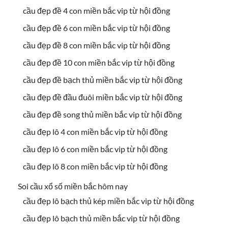
cầu đẹp đề 4 con miền bắc vip từ hội đồng
cầu đẹp đề 6 con miền bắc vip từ hội đồng
cầu đẹp đề 8 con miền bắc vip từ hội đồng
cầu đẹp đề 10 con miền bắc vip từ hội đồng
cầu đẹp đề bạch thủ miền bắc vip từ hội đồng
cầu đẹp đề đầu đuôi miền bắc vip từ hội đồng
cầu đẹp đề song thủ miền bắc vip từ hội đồng
cầu đẹp lô 4 con miền bắc vip từ hội đồng
cầu đẹp lô 6 con miền bắc vip từ hội đồng
cầu đẹp lô 8 con miền bắc vip từ hội đồng
Soi cầu xổ số miền bắc hôm nay
cầu đẹp lô bạch thủ kép miền bắc vip từ hội đồng
cầu đẹp lô bạch thủ miền bắc vip từ hội đồng