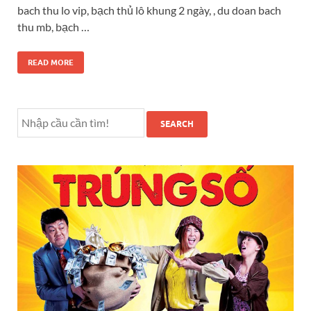
bach thu lo vip, bạch thủ lô khung 2 ngày, , du doan bach
thu mb, bạch …
READ MORE
SEARCH