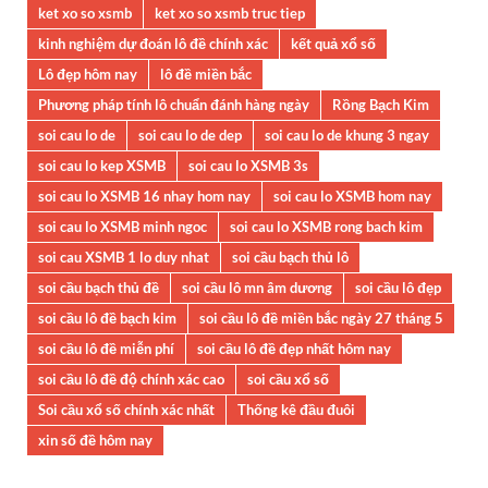
ket xo so xsmb
ket xo so xsmb truc tiep
kinh nghiệm dự đoán lô đề chính xác
kết quả xổ số
Lô đẹp hôm nay
lô đề miền bắc
Phương pháp tính lô chuẩn đánh hàng ngày
Rồng Bạch Kim
soi cau lo de
soi cau lo de dep
soi cau lo de khung 3 ngay
soi cau lo kep XSMB
soi cau lo XSMB 3s
soi cau lo XSMB 16 nhay hom nay
soi cau lo XSMB hom nay
soi cau lo XSMB minh ngoc
soi cau lo XSMB rong bach kim
soi cau XSMB 1 lo duy nhat
soi cầu bạch thủ lô
soi cầu bạch thủ đề
soi cầu lô mn âm dương
soi cầu lô đẹp
soi cầu lô đề bạch kim
soi cầu lô đề miền bắc ngày 27 tháng 5
soi cầu lô đề miễn phí
soi cầu lô đề đẹp nhất hôm nay
soi cầu lô đề độ chính xác cao
soi cầu xổ số
Soi cầu xổ số chính xác nhất
Thống kê đầu đuôi
xin số đề hôm nay