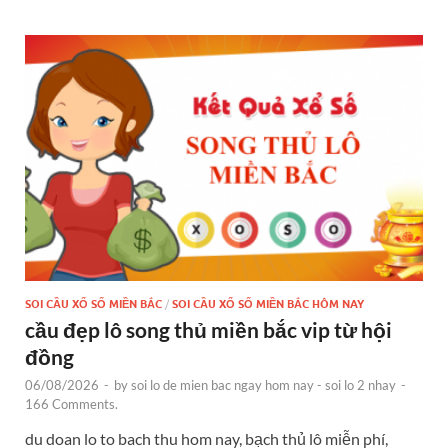
SOI CẦU XỔ SỐ MIỀN BẮC
/
SOI CẦU XỔ SỐ MIỀN BẮC HÔM NAY
cầu đẹp lô song thủ miền bắc vip từ hội
đồng
06/08/2026
-
by
soi lo de mien bac ngay hom nay - soi lo 2 nhay
-
166 Comments.
du doan lo to bach thu hom nay, bạch thủ lô miễn phí,