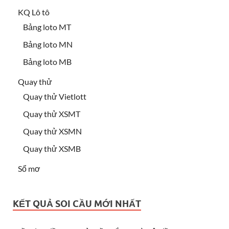
KQ Lô tô
Bảng loto MT
Bảng loto MN
Bảng loto MB
Quay thử
Quay thử Vietlott
Quay thử XSMT
Quay thử XSMN
Quay thử XSMB
Sổ mơ
KẾT QUẢ SOI CẦU MỚI NHẤT