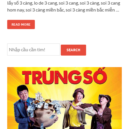
lấy số 3 càng, lo de 3 cang, soi 3 cang, soi 3 càng, soi 3 cang
hom nay, soi 3 càng miền bắc, soi 3 càng miền bắc miễn …
READ MORE
SEARCH