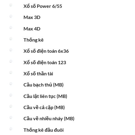
Xổ số Power 6/55
Max 3D
Max 4D
Thống kê
Xổ số điện toán 6x36
Xổ số điện toán 123
Xổ số thần tài
Cầu bạch thủ (MB)
Cầu lật liên tục (MB)
Cầu về cả cặp (MB)
Cầu về nhiều nháy (MB)
Thống kê đầu đuôi