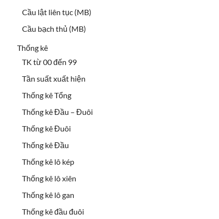
Cầu lật liên tục (MB)
Cầu bạch thủ (MB)
Thống kê
TK từ 00 đến 99
Tần suất xuất hiện
Thống kê Tổng
Thống kê Đầu – Đuôi
Thống kê Đuôi
Thống kê Đầu
Thống kê lô kép
Thống kê lô xiên
Thống kê lô gan
Thống kê đầu đuôi