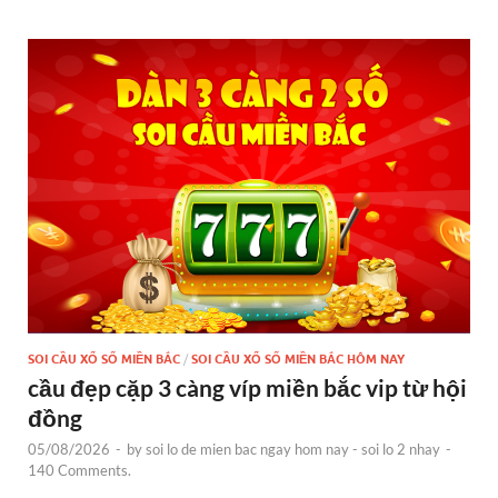
SOI CẦU XỔ SỐ MIỀN BẮC
/
SOI CẦU XỔ SỐ MIỀN BẮC HÔM NAY
cầu đẹp cặp 3 càng víp miền bắc vip từ hội
đồng
05/08/2026
-
by
soi lo de mien bac ngay hom nay - soi lo 2 nhay
-
140 Comments.