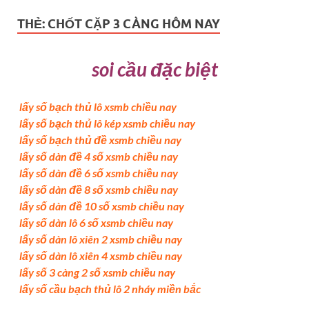
THẺ:
CHỐT CẶP 3 CÀNG HÔM NAY
soi cầu đặc biệt
lấy số bạch thủ lô xsmb chiều nay
lấy số bạch thủ lô kép xsmb chiều nay
lấy số bạch thủ đề xsmb chiều nay
lấy số dàn đề 4 số xsmb chiều nay
lấy số dàn đề 6 số xsmb chiều nay
lấy số dàn đề 8 số xsmb chiều nay
lấy số dàn đề 10 số xsmb chiều nay
lấy số dàn lô 6 số xsmb chiều nay
lấy số dàn lô xiên 2 xsmb chiều nay
lấy số dàn lô xiên 4 xsmb chiều nay
lấy số 3 càng 2 số xsmb chiều nay
lấy số cầu bạch thủ lô 2 nháy miền bắc