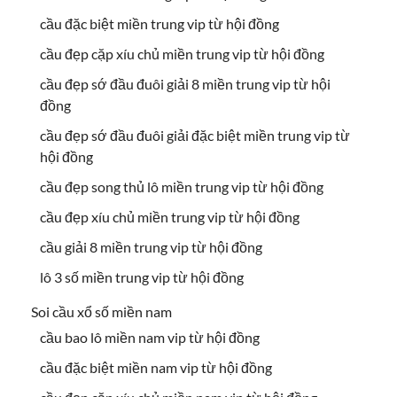
cầu đặc biệt miền trung vip từ hội đồng
cầu đẹp cặp xíu chủ miền trung vip từ hội đồng
cầu đẹp sớ đầu đuôi giải 8 miền trung vip từ hội
đồng
cầu đẹp sớ đầu đuôi giải đặc biệt miền trung vip từ
hội đồng
cầu đẹp song thủ lô miền trung vip từ hội đồng
cầu đẹp xíu chủ miền trung vip từ hội đồng
cầu giải 8 miền trung vip từ hội đồng
lô 3 số miền trung vip từ hội đồng
Soi cầu xổ số miền nam
cầu bao lô miền nam vip từ hội đồng
cầu đặc biệt miền nam vip từ hội đồng