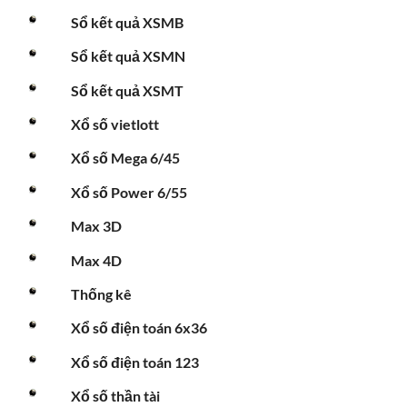
Sổ kết quả XSMB
Sổ kết quả XSMN
Sổ kết quả XSMT
Xổ số vietlott
Xổ số Mega 6/45
Xổ số Power 6/55
Max 3D
Max 4D
Thống kê
Xổ số điện toán 6x36
Xổ số điện toán 123
Xổ số thần tài