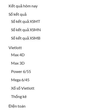
Kết quả hôm nay
Sổ kết quả
Sổ kết quả XSMT
Sổ kết quả XSMN
Sổ kết quả XSMB
Vietlott
Max 4D
Max 3D
Power 6/55
Mega 6/45
Xổ số Vietlott
Thống kê
Điện toán