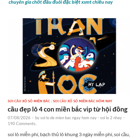
chuyên gia chốt đầu đuôi đặc biệt xsmt chiều nay
SOI CẦU XỔ SỐ MIỀN BẮC
/
SOI CẦU XỔ SỐ MIỀN BẮC HÔM NAY
cầu đẹp lô 4 con miền bắc vip từ hội đồng
07/08/2026
-
by
soi lo de mien bac ngay hom nay - soi lo 2 nhay
-
190 Comments.
soi lô miễn phí, bạch thủ lô khung 3 ngày miễn phí, soi cầu,