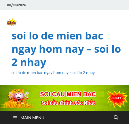
08/08/2026
soi lo de mien bac
ngay hom nay – soi lo
2 nhay
soi lo de mien bac ngay hom nay – soi lo 2 nhay
MAIN MENU