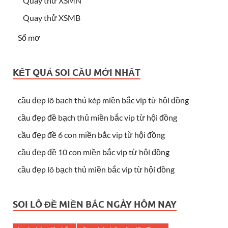
Quay thử XSMN
Quay thử XSMB
Sổ mơ
KẾT QUẢ SOI CẦU MỚI NHẤT
cầu đẹp lô bạch thủ kép miền bắc vip từ hội đồng
cầu đẹp đề bạch thủ miền bắc vip từ hội đồng
cầu đẹp đề 6 con miền bắc vip từ hội đồng
cầu đẹp đề 10 con miền bắc vip từ hội đồng
cầu đẹp lô bạch thủ miền bắc vip từ hội đồng
SOI LÔ ĐỀ MIỀN BẮC NGÀY HÔM NAY