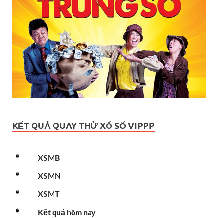
KẾT QUẢ QUAY THỬ XỔ SỐ VIPPP
XSMB
XSMN
XSMT
Kết quả hôm nay