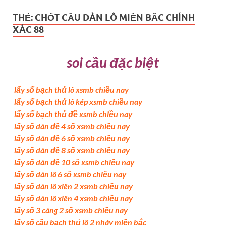
THẺ:
CHỐT CẦU DÀN LÔ MIỀN BẮC CHÍNH
XÁC 88
soi cầu đặc biệt
lấy số bạch thủ lô xsmb chiều nay
lấy số bạch thủ lô kép xsmb chiều nay
lấy số bạch thủ đề xsmb chiều nay
lấy số dàn đề 4 số xsmb chiều nay
lấy số dàn đề 6 số xsmb chiều nay
lấy số dàn đề 8 số xsmb chiều nay
lấy số dàn đề 10 số xsmb chiều nay
lấy số dàn lô 6 số xsmb chiều nay
lấy số dàn lô xiên 2 xsmb chiều nay
lấy số dàn lô xiên 4 xsmb chiều nay
lấy số 3 càng 2 số xsmb chiều nay
lấy số cầu bạch thủ lô 2 nháy miền bắc