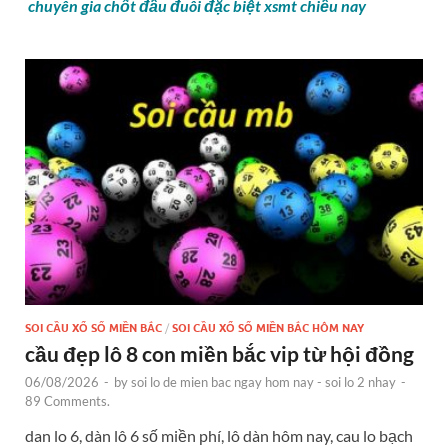
chuyên gia chốt đầu đuôi đặc biệt xsmt chiều nay
SOI CẦU XỔ SỐ MIỀN BẮC
/
SOI CẦU XỔ SỐ MIỀN BẮC HÔM NAY
cầu đẹp lô 8 con miền bắc vip từ hội đồng
06/08/2026
-
by
soi lo de mien bac ngay hom nay - soi lo 2 nhay
-
89 Comments.
dan lo 6, dàn lô 6 số miền phí, lô dàn hôm nay, cau lo bạch