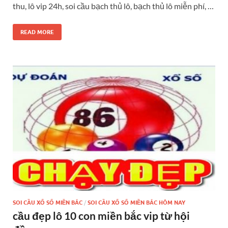
thu, lô vip 24h, soi cầu bạch thủ lô, bạch thủ lô miễn phí, …
READ MORE
SOI CẦU XỔ SỐ MIỀN BẮC
/
SOI CẦU XỔ SỐ MIỀN BẮC HÔM NAY
cầu đẹp lô 10 con miền bắc vip từ hội