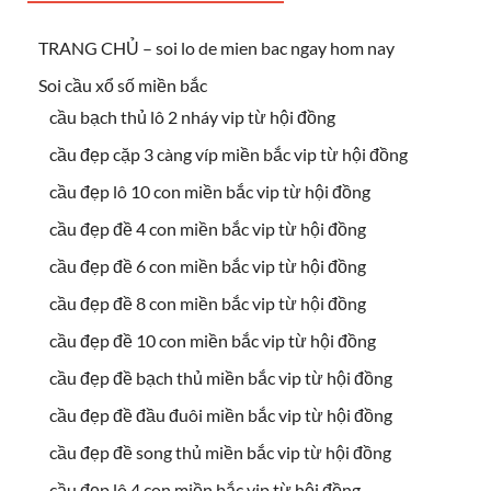
TRANG CHỦ – soi lo de mien bac ngay hom nay
Soi cầu xổ số miền bắc
cầu bạch thủ lô 2 nháy vip từ hội đồng
cầu đẹp cặp 3 càng víp miền bắc vip từ hội đồng
cầu đẹp lô 10 con miền bắc vip từ hội đồng
cầu đẹp đề 4 con miền bắc vip từ hội đồng
cầu đẹp đề 6 con miền bắc vip từ hội đồng
cầu đẹp đề 8 con miền bắc vip từ hội đồng
cầu đẹp đề 10 con miền bắc vip từ hội đồng
cầu đẹp đề bạch thủ miền bắc vip từ hội đồng
cầu đẹp đề đầu đuôi miền bắc vip từ hội đồng
cầu đẹp đề song thủ miền bắc vip từ hội đồng
cầu đẹp lô 4 con miền bắc vip từ hội đồng