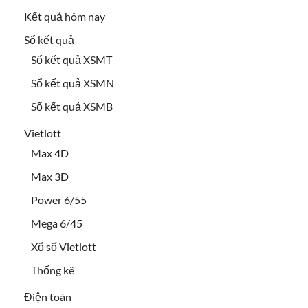
Kết quả hôm nay
Sổ kết quả
Sổ kết quả XSMT
Sổ kết quả XSMN
Sổ kết quả XSMB
Vietlott
Max 4D
Max 3D
Power 6/55
Mega 6/45
Xổ số Vietlott
Thống kê
Điện toán