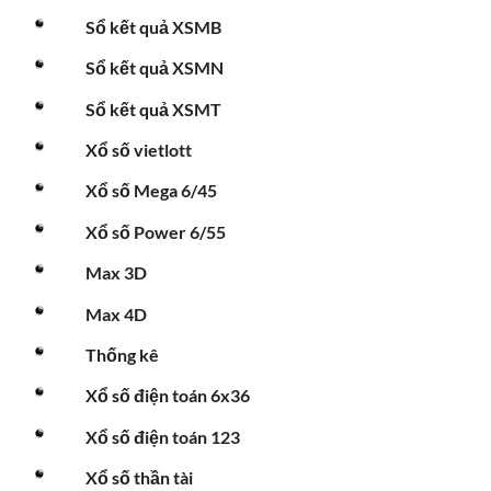
Sổ kết quả XSMB
Sổ kết quả XSMN
Sổ kết quả XSMT
Xổ số vietlott
Xổ số Mega 6/45
Xổ số Power 6/55
Max 3D
Max 4D
Thống kê
Xổ số điện toán 6x36
Xổ số điện toán 123
Xổ số thần tài