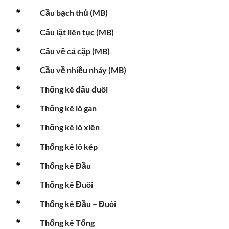
Cầu bạch thủ (MB)
Cầu lật liên tục (MB)
Cầu về cả cặp (MB)
Cầu về nhiều nháy (MB)
Thống kê đầu đuôi
Thống kê lô gan
Thống kê lô xiên
Thống kê lô kép
Thống kê Đầu
Thống kê Đuôi
Thống kê Đầu – Đuôi
Thống kê Tổng