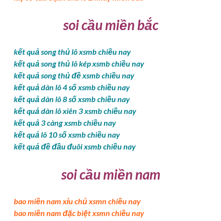
soi cầu miền bắc
kết quả song thủ lô xsmb chiều nay
kết quả song thủ lô kép xsmb chiều nay
kết quả song thủ đề xsmb chiều nay
kết quả dàn lô 4 số xsmb chiều nay
kết quả dàn lô 8 số xsmb chiều nay
kết quả dàn lô xiên 3 xsmb chiều nay
kết quả 3 càng xsmb chiều nay
kết quả lô 10 số xsmb chiều nay
kết quả đề đầu đuôi xsmb chiều nay
soi cầu miền nam
bao miền nam xỉu chủ xsmn chiều nay
bao miền nam đặc biệt xsmn chiều nay