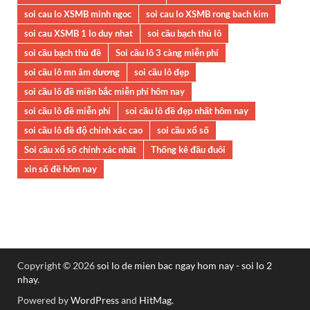
soi cau lo XSMB minh ngoc
soi cau lo XSMB rong bach kim
soi cau XSMB 1 lo duy nhat
soi cầu bạch thủ lô
soi cầu bạch thủ đề
Soi cầu lô 3 càng miễn phí
soi cầu lô mn âm dương
soi cầu lô đẹp
soi cầu lô đề miền bắc miễn phí hôm nay
soi cầu lô đề miễn phí
soi cầu lô đề đẹp nhất hôm nay
soi cầu lô đề độ chính xác cao
soi cầu xổ số
Soi cầu xổ số chính xác nhất
Thống kê đầu đuôi
xin số đề hôm nay
Copyright © 2026
soi lo de mien bac ngay hom nay - soi lo 2
nhay
.
Powered by
WordPress
and
HitMag
.