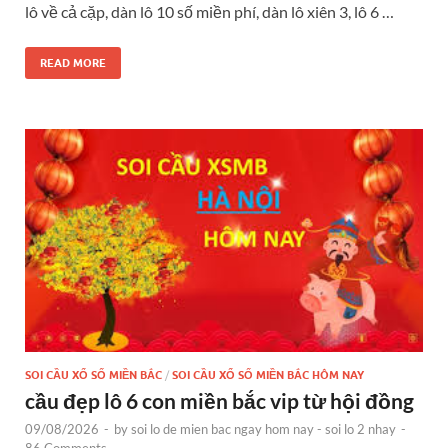
lô về cả cặp, dàn lô 10 số miền phí, dàn lô xiên 3, lô 6 …
READ MORE
SOI CẦU XỔ SỐ MIỀN BẮC
/
SOI CẦU XỔ SỐ MIỀN BẮC HÔM NAY
cầu đẹp lô 6 con miền bắc vip từ hội đồng
09/08/2026
-
by
soi lo de mien bac ngay hom nay - soi lo 2 nhay
-