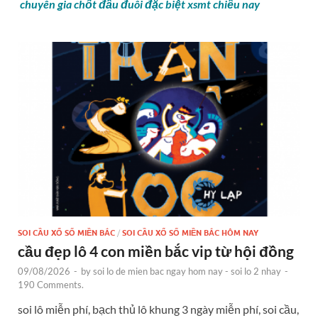
chuyên gia chốt đầu đuôi đặc biệt xsmt chiều nay
SOI CẦU XỔ SỐ MIỀN BẮC
/
SOI CẦU XỔ SỐ MIỀN BẮC HÔM NAY
cầu đẹp lô 4 con miền bắc vip từ hội đồng
09/08/2026
-
by
soi lo de mien bac ngay hom nay - soi lo 2 nhay
-
190 Comments.
soi lô miễn phí, bạch thủ lô khung 3 ngày miễn phí, soi cầu,