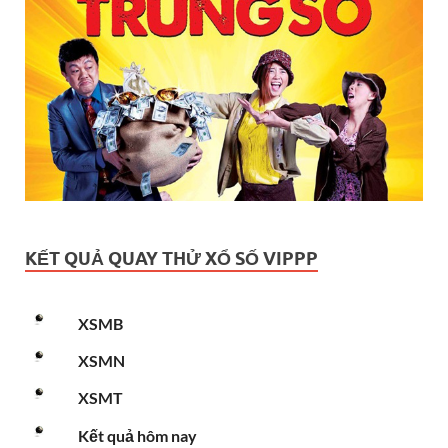
KẾT QUẢ QUAY THỬ XỔ SỐ VIPPP
XSMB
XSMN
XSMT
Kết quả hôm nay