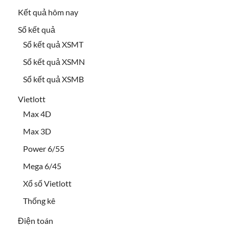
Kết quả hôm nay
Sổ kết quả
Sổ kết quả XSMT
Sổ kết quả XSMN
Sổ kết quả XSMB
Vietlott
Max 4D
Max 3D
Power 6/55
Mega 6/45
Xổ số Vietlott
Thống kê
Điện toán