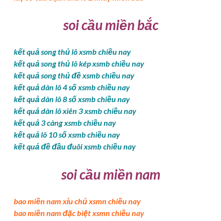
soi cầu miền bắc
kết quả song thủ lô xsmb chiều nay
kết quả song thủ lô kép xsmb chiều nay
kết quả song thủ đề xsmb chiều nay
kết quả dàn lô 4 số xsmb chiều nay
kết quả dàn lô 8 số xsmb chiều nay
kết quả dàn lô xiên 3 xsmb chiều nay
kết quả 3 càng xsmb chiều nay
kết quả lô 10 số xsmb chiều nay
kết quả đề đầu đuôi xsmb chiều nay
soi cầu miền nam
bao miền nam xỉu chủ xsmn chiều nay
bao miền nam đặc biệt xsmn chiều nay