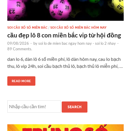
SOI CẦU XỔ SỐ MIỀN BẮC
/
SOI CẦU XỔ SỐ MIỀN BẮC HÔM NAY
cầu đẹp lô 8 con miền bắc vip từ hội đồng
09/08/2026
-
by
soi lo de mien bac ngay hom nay - soi lo 2 nhay
-
89 Comments.
dan lo 6, dàn lô 6 số miền phí, lô dàn hôm nay, cau lo bạch
thu, lô vip 24h, soi cầu bạch thủ lô, bạch thủ lô miễn phí, …
READ MORE
SEARCH