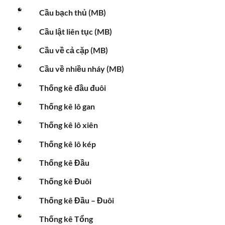
Cầu bạch thủ (MB)
Cầu lật liên tục (MB)
Cầu về cả cặp (MB)
Cầu về nhiều nháy (MB)
Thống kê đầu đuôi
Thống kê lô gan
Thống kê lô xiên
Thống kê lô kép
Thống kê Đầu
Thống kê Đuôi
Thống kê Đầu – Đuôi
Thống kê Tổng