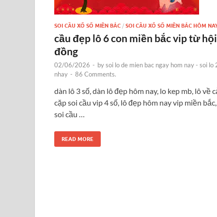
SOI CẦU XỔ SỐ MIỀN BẮC
/
SOI CẦU XỔ SỐ MIỀN BẮC HÔM NA
cầu đẹp lô 6 con miền bắc vip từ hội
đồng
02/06/2026
-
by
soi lo de mien bac ngay hom nay - soi lo 
nhay
-
86 Comments.
dàn lô 3 số, dàn lô đẹp hôm nay, lo kep mb, lô về c
cặp soi cầu vip 4 số, lô đẹp hôm nay vip miền bắc,
soi cầu …
READ MORE