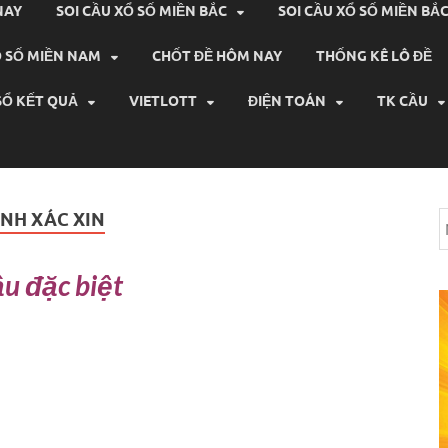
NAY
SOI CẦU XỔ SỐ MIỀN BẮC
SOI CẦU XỔ SỐ MIỀN BẮ
Ổ SỐ MIỀN NAM
CHỐT ĐỀ HÔM NAY
THỐNG KÊ LÔ ĐỀ
SỔ KẾT QUẢ
VIETLOTT
ĐIỆN TOÁN
TK CẦU
ÍNH XÁC XIN
ầu đặc biệt