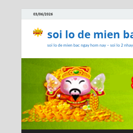
03/06/2026
soi lo de mien b
soi lo de mien bac ngay hom nay – soi lo 2 nhay