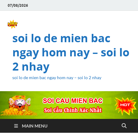
07/08/2026
soi lo de mien bac
ngay hom nay – soi lo
2 nhay
soi lo de mien bac ngay hom nay – soi lo 2 nhay
MAIN MENU