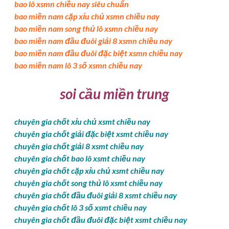
bao lô xsmn chiều nay siêu chuẩn
bao miền nam cặp xỉu chủ xsmn chiều nay
bao miền nam song thủ lô xsmn chiều nay
bao miền nam đầu đuôi giải 8 xsmn chiều nay
bao miền nam đầu đuôi đặc biệt xsmn chiều nay
bao miền nam lô 3 số xsmn chiều nay
soi cầu miền trung
chuyên gia chốt xỉu chủ xsmt chiều nay
chuyên gia chốt giải đặc biệt xsmt chiều nay
chuyên gia chốt giải 8 xsmt chiều nay
chuyên gia chốt bao lô xsmt chiều nay
chuyên gia chốt cặp xỉu chủ xsmt chiều nay
chuyên gia chốt song thủ lô xsmt chiều nay
chuyên gia chốt đầu đuôi giải 8 xsmt chiều nay
chuyên gia chốt lô 3 số xsmt chiều nay
chuyên gia chốt đầu đuôi đặc biệt xsmt chiều nay