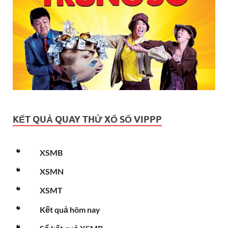
KẾT QUẢ QUAY THỬ XỔ SỐ VIPPP
XSMB
XSMN
XSMT
Kết quả hôm nay