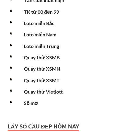
Tần suất xuất hiện
TK từ 00 đến 99
Loto miền Bắc
Loto miền Nam
Loto miền Trung
Quay thử XSMB
Quay thử XSMN
Quay thử XSMT
Quay thử Vietlott
Sổ mơ
LẤY SỐ CẦU ĐẸP HÔM NAY