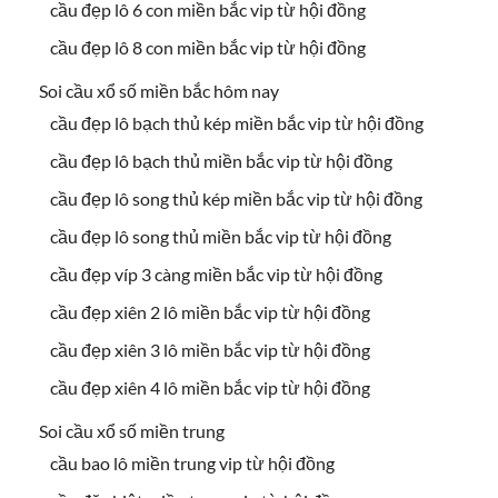
cầu đẹp lô 6 con miền bắc vip từ hội đồng
cầu đẹp lô 8 con miền bắc vip từ hội đồng
Soi cầu xổ số miền bắc hôm nay
cầu đẹp lô bạch thủ kép miền bắc vip từ hội đồng
cầu đẹp lô bạch thủ miền bắc vip từ hội đồng
cầu đẹp lô song thủ kép miền bắc vip từ hội đồng
cầu đẹp lô song thủ miền bắc vip từ hội đồng
cầu đẹp víp 3 càng miền bắc vip từ hội đồng
cầu đẹp xiên 2 lô miền bắc vip từ hội đồng
cầu đẹp xiên 3 lô miền bắc vip từ hội đồng
cầu đẹp xiên 4 lô miền bắc vip từ hội đồng
Soi cầu xổ số miền trung
cầu bao lô miền trung vip từ hội đồng