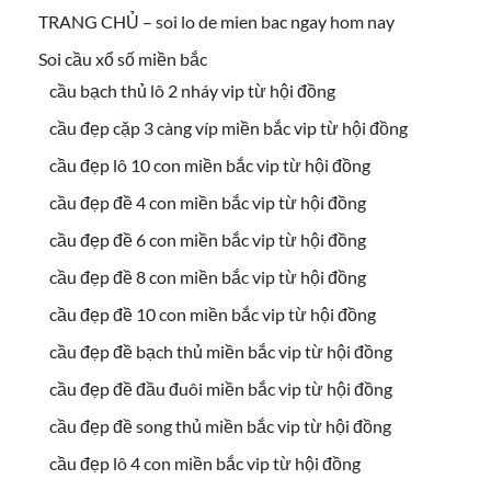
TRANG CHỦ – soi lo de mien bac ngay hom nay
Soi cầu xổ số miền bắc
cầu bạch thủ lô 2 nháy vip từ hội đồng
cầu đẹp cặp 3 càng víp miền bắc vip từ hội đồng
cầu đẹp lô 10 con miền bắc vip từ hội đồng
cầu đẹp đề 4 con miền bắc vip từ hội đồng
cầu đẹp đề 6 con miền bắc vip từ hội đồng
cầu đẹp đề 8 con miền bắc vip từ hội đồng
cầu đẹp đề 10 con miền bắc vip từ hội đồng
cầu đẹp đề bạch thủ miền bắc vip từ hội đồng
cầu đẹp đề đầu đuôi miền bắc vip từ hội đồng
cầu đẹp đề song thủ miền bắc vip từ hội đồng
cầu đẹp lô 4 con miền bắc vip từ hội đồng