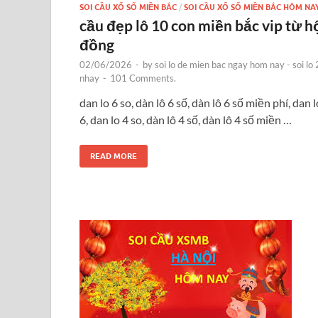
SOI CẦU XỔ SỐ MIỀN BẮC
/
SOI CẦU XỔ SỐ MIỀN BẮC HÔM NA
cầu đẹp lô 10 con miền bắc vip từ h
đồng
02/06/2026
-
by
soi lo de mien bac ngay hom nay - soi lo 
nhay
-
101 Comments.
dan lo 6 so, dàn lô 6 số, dàn lô 6 số miền phí, dan l
6, dan lo 4 so, dàn lô 4 số, dàn lô 4 số miền …
READ MORE