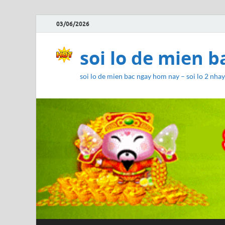
03/06/2026
soi lo de mien b
soi lo de mien bac ngay hom nay – soi lo 2 nhay