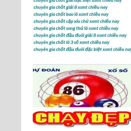
chuyên gia chốt giải 8 xsmt chiều nay
chuyên gia chốt bao lô xsmt chiều nay
chuyên gia chốt cặp xỉu chủ xsmt chiều nay
chuyên gia chốt song thủ lô xsmt chiều nay
chuyên gia chốt đầu đuôi giải 8 xsmt chiều nay
chuyên gia chốt lô 3 số xsmt chiều nay
chuyên gia chốt đầu đuôi đặc biệt xsmt chiều na