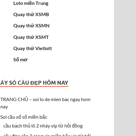
Loto miền Trung
Quay thử XSMB
Quay thử XSMN
Quay thử XSMT
Quay thử Vietlott
Sổ mơ
LẤY SỐ CẦU ĐẸP HÔM NAY
TRANG CHỦ – soi lo de mien bac ngay hom
nay
Soi cầu xổ số miền bắc
cầu bạch thủ lô 2 nháy vip từ hội đồng
cầu đẹp cặp 3 càng víp miền bắc vip từ hội