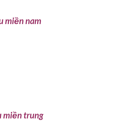
ầu miền nam
u miền trung