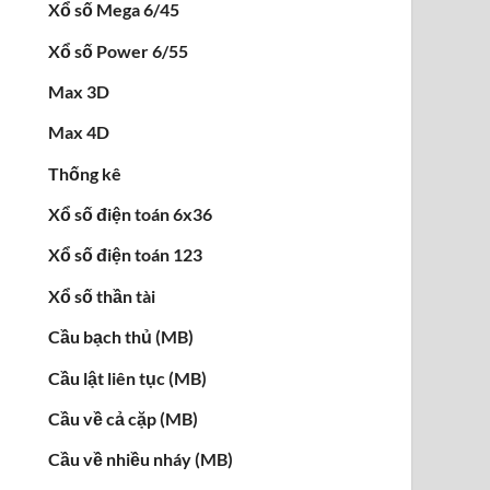
Xổ số Mega 6/45
Xổ số Power 6/55
Max 3D
Max 4D
Thống kê
Xổ số điện toán 6x36
Xổ số điện toán 123
Xổ số thần tài
Cầu bạch thủ (MB)
Cầu lật liên tục (MB)
Cầu về cả cặp (MB)
Cầu về nhiều nháy (MB)