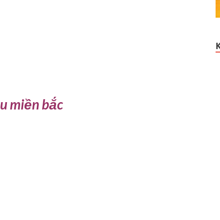
ầu miền bắc