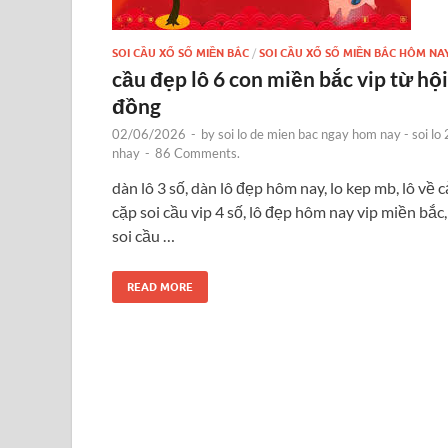
SOI CẦU XỔ SỐ MIỀN BẮC
/
SOI CẦU XỔ SỐ MIỀN BẮC HÔM NA
cầu đẹp lô 6 con miền bắc vip từ hội
đồng
02/06/2026
-
by
soi lo de mien bac ngay hom nay - soi lo 
nhay
-
86 Comments.
dàn lô 3 số, dàn lô đẹp hôm nay, lo kep mb, lô về c
cặp soi cầu vip 4 số, lô đẹp hôm nay vip miền bắc,
soi cầu …
READ MORE