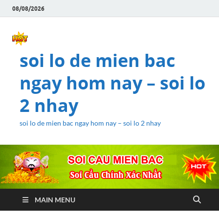
08/08/2026
soi lo de mien bac
ngay hom nay – soi lo
2 nhay
soi lo de mien bac ngay hom nay – soi lo 2 nhay
MAIN MENU