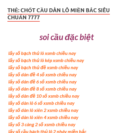
THẺ:
CHỐT CẦU DÀN LÔ MIỀN BẮC SIÊU
CHUẨN 7777
soi cầu đặc biệt
lấy số bạch thủ lô xsmb chiều nay
lấy số bạch thủ lô kép xsmb chiều nay
lấy số bạch thủ đề xsmb chiều nay
lấy số dàn đề 4 số xsmb chiều nay
lấy số dàn đề 6 số xsmb chiều nay
lấy số dàn đề 8 số xsmb chiều nay
lấy số dàn đề 10 số xsmb chiều nay
lấy số dàn lô 6 số xsmb chiều nay
lấy số dàn lô xiên 2 xsmb chiều nay
lấy số dàn lô xiên 4 xsmb chiều nay
lấy số 3 càng 2 số xsmb chiều nay
lấy số cầu bạch thủ lô 2 nháy miền bắc