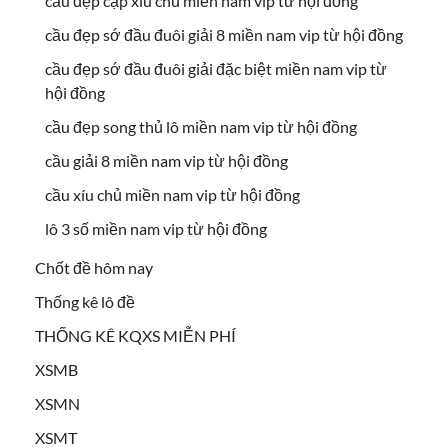
cầu đẹp cặp xíu chủ miền nam vip từ hội đồng
cầu đẹp sớ đầu đuôi giải 8 miền nam vip từ hội đồng
cầu đẹp sớ đầu đuôi giải đặc biệt miền nam vip từ
hội đồng
cầu đẹp song thủ lô miền nam vip từ hội đồng
cầu giải 8 miền nam vip từ hội đồng
cầu xíu chủ miền nam vip từ hội đồng
lô 3 số miền nam vip từ hội đồng
Chốt đề hôm nay
Thống kê lô đề
THỐNG KÊ KQXS MIỄN PHÍ
XSMB
XSMN
XSMT