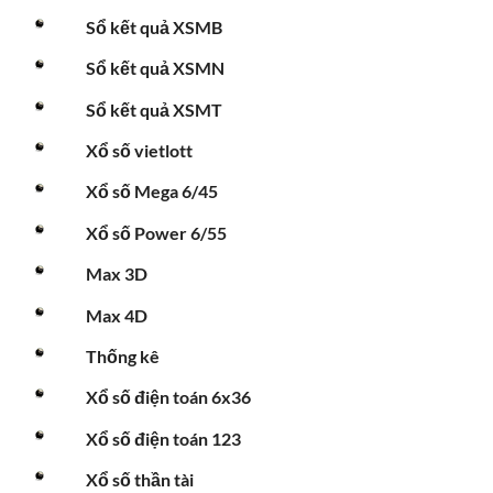
Sổ kết quả XSMB
Sổ kết quả XSMN
Sổ kết quả XSMT
Xổ số vietlott
Xổ số Mega 6/45
Xổ số Power 6/55
Max 3D
Max 4D
Thống kê
Xổ số điện toán 6x36
Xổ số điện toán 123
Xổ số thần tài