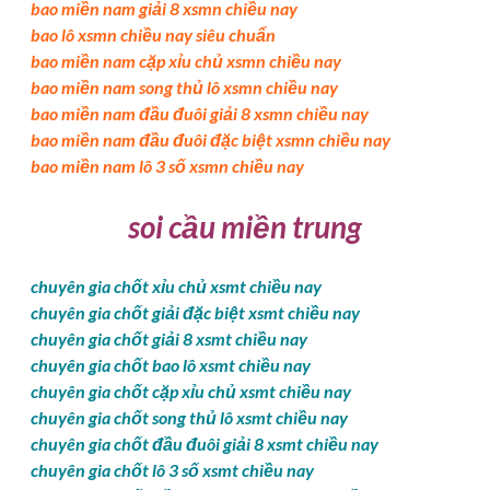
bao miền nam giải 8 xsmn chiều nay
bao lô xsmn chiều nay siêu chuẩn
bao miền nam cặp xỉu chủ xsmn chiều nay
bao miền nam song thủ lô xsmn chiều nay
bao miền nam đầu đuôi giải 8 xsmn chiều nay
bao miền nam đầu đuôi đặc biệt xsmn chiều nay
bao miền nam lô 3 số xsmn chiều nay
soi cầu miền trung
chuyên gia chốt xỉu chủ xsmt chiều nay
chuyên gia chốt giải đặc biệt xsmt chiều nay
chuyên gia chốt giải 8 xsmt chiều nay
chuyên gia chốt bao lô xsmt chiều nay
chuyên gia chốt cặp xỉu chủ xsmt chiều nay
chuyên gia chốt song thủ lô xsmt chiều nay
chuyên gia chốt đầu đuôi giải 8 xsmt chiều nay
chuyên gia chốt lô 3 số xsmt chiều nay