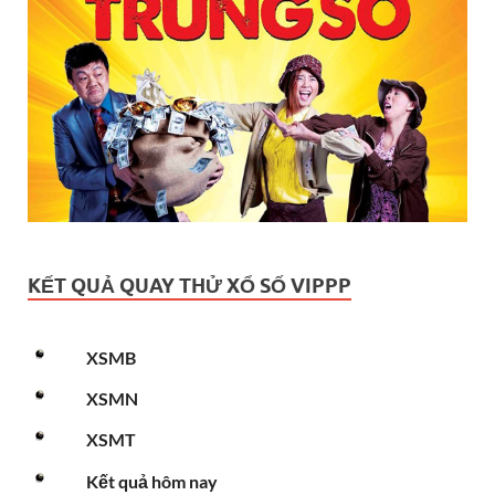
KẾT QUẢ QUAY THỬ XỔ SỐ VIPPP
XSMB
XSMN
XSMT
Kết quả hôm nay