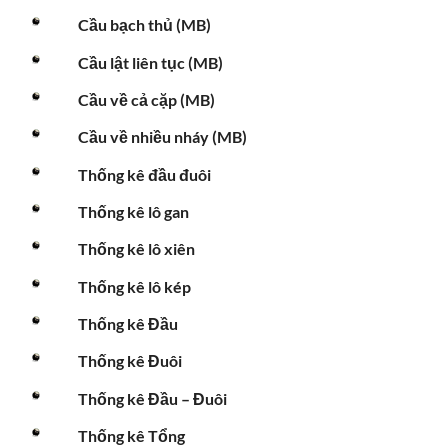
Cầu bạch thủ (MB)
Cầu lật liên tục (MB)
Cầu về cả cặp (MB)
Cầu về nhiều nháy (MB)
Thống kê đầu đuôi
Thống kê lô gan
Thống kê lô xiên
Thống kê lô kép
Thống kê Đầu
Thống kê Đuôi
Thống kê Đầu – Đuôi
Thống kê Tổng