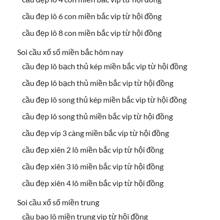
cầu đẹp lô 6 con miền bắc vip từ hội đồng
cầu đẹp lô 8 con miền bắc vip từ hội đồng
Soi cầu xổ số miền bắc hôm nay
cầu đẹp lô bạch thủ kép miền bắc vip từ hội đồng
cầu đẹp lô bạch thủ miền bắc vip từ hội đồng
cầu đẹp lô song thủ kép miền bắc vip từ hội đồng
cầu đẹp lô song thủ miền bắc vip từ hội đồng
cầu đẹp víp 3 càng miền bắc vip từ hội đồng
cầu đẹp xiên 2 lô miền bắc vip từ hội đồng
cầu đẹp xiên 3 lô miền bắc vip từ hội đồng
cầu đẹp xiên 4 lô miền bắc vip từ hội đồng
Soi cầu xổ số miền trung
cầu bao lô miền trung vip từ hội đồng