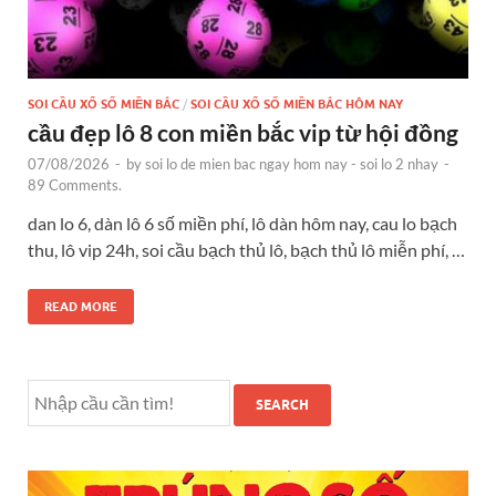
SOI CẦU XỔ SỐ MIỀN BẮC
/
SOI CẦU XỔ SỐ MIỀN BẮC HÔM NAY
cầu đẹp lô 8 con miền bắc vip từ hội đồng
07/08/2026
-
by
soi lo de mien bac ngay hom nay - soi lo 2 nhay
-
89 Comments.
dan lo 6, dàn lô 6 số miền phí, lô dàn hôm nay, cau lo bạch
thu, lô vip 24h, soi cầu bạch thủ lô, bạch thủ lô miễn phí, …
READ MORE
SEARCH