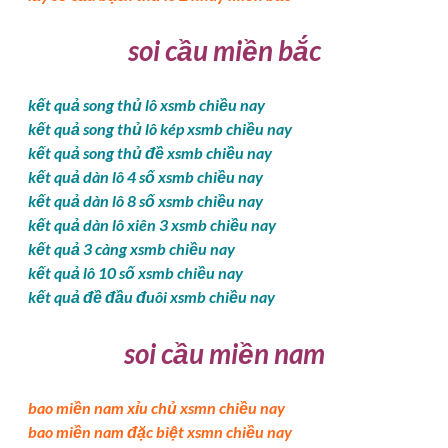
soi cầu miền bắc
kết quả song thủ lô xsmb chiều nay
kết quả song thủ lô kép xsmb chiều nay
kết quả song thủ đề xsmb chiều nay
kết quả dàn lô 4 số xsmb chiều nay
kết quả dàn lô 8 số xsmb chiều nay
kết quả dàn lô xiên 3 xsmb chiều nay
kết quả 3 càng xsmb chiều nay
kết quả lô 10 số xsmb chiều nay
kết quả đề đầu đuôi xsmb chiều nay
soi cầu miền nam
bao miền nam xỉu chủ xsmn chiều nay
bao miền nam đặc biệt xsmn chiều nay