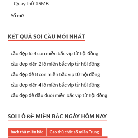
Quay thử XSMB
Sổ mơ
KẾT QUẢ SOI CẦU MỚI NHẤT
cầu đẹp lô 4 con miền bắc vip từ hội đồng
cầu đẹp xiên 2 lô miền bắc vip từ hội đồng
cầu đẹp đề 8 con miền bắc vip từ hội đồng
cầu đẹp xiên 4 lô miền bắc vip từ hội đồng
cầu đẹp đề đầu đuôi miền bắc vip từ hội đồng
SOI LÔ ĐỀ MIỀN BẮC NGÀY HÔM NAY
bạch thủ miền bắc
Cao thủ chốt số miền Trung