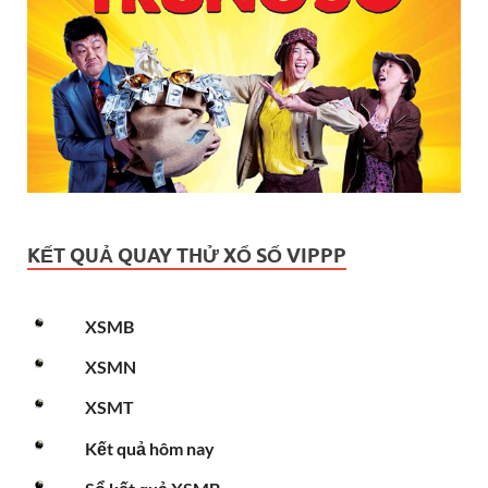
KẾT QUẢ QUAY THỬ XỔ SỐ VIPPP
XSMB
XSMN
XSMT
Kết quả hôm nay