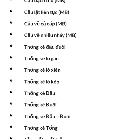
Cầu bạch thủ (MB)
Cầu lật liên tục (MB)
Cầu về cả cặp (MB)
Cầu về nhiều nháy (MB)
Thống kê đầu đuôi
Thống kê lô gan
Thống kê lô xiên
Thống kê lô kép
Thống kê Đầu
Thống kê Đuôi
Thống kê Đầu – Đuôi
Thống kê Tổng