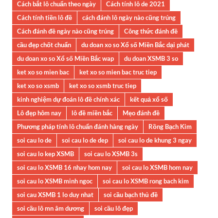
Cách bắt lô chuẩn theo ngày
Cách tính lô de 2021
Cách tính tiền lô đề
cách đánh lô ngày nào cũng trúng
Cách đánh đề ngày nào cũng trúng
Công thức đánh đề
cầu đẹp chốt chuẩn
du doan xo so Xổ số Miền Bắc dại phát
du doan xo so Xổ số Miền Bắc wap
du doan XSMB 3 so
ket xo so mien bac
ket xo so mien bac truc tiep
ket xo so xsmb
ket xo so xsmb truc tiep
kinh nghiệm dự đoán lô đề chính xác
kết quả xổ số
Lô đẹp hôm nay
lô đề miền bắc
Mẹo đánh đề
Phương pháp tính lô chuẩn đánh hàng ngày
Rồng Bạch Kim
soi cau lo de
soi cau lo de dep
soi cau lo de khung 3 ngay
soi cau lo kep XSMB
soi cau lo XSMB 3s
soi cau lo XSMB 16 nhay hom nay
soi cau lo XSMB hom nay
soi cau lo XSMB minh ngoc
soi cau lo XSMB rong bach kim
soi cau XSMB 1 lo duy nhat
soi cầu bạch thủ đề
soi cầu lô mn âm dương
soi cầu lô đẹp