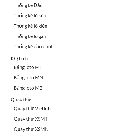
Thống kê Đầu
Thống kê lô kép
Thống kê lô xiên
Thống kê lô gan
Thống kê đầu đuôi
KQ Lô tô
Bảng loto MT
Bảng loto MN
Bảng loto MB
Quay thử
Quay thử Vietlott
Quay thử XSMT
Quay thử XSMN