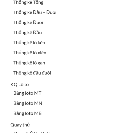
Thống kê Tổng
Thống kê Đầu – Đuôi
Thống kê Đuôi
Thống kê Đầu
Thống kê lô kép
Thống kê lô xiên
Thống kê lô gan
Thống kê đầu đuôi
KQ Lô tô
Bảng loto MT
Bảng loto MN
Bảng loto MB
Quay thử