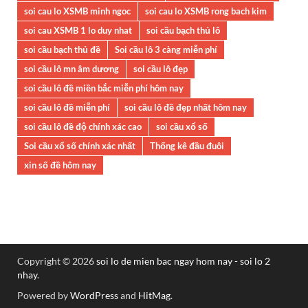
soi cau lo XSMB minh ngoc
soi cau lo XSMB rong bach kim
soi cau XSMB 1 lo duy nhat
soi cầu bạch thủ lô
soi cầu bạch thủ đề
Soi cầu lô 3 càng miễn phí
soi cầu lô mn âm dương
soi cầu lô đẹp
soi cầu lô đề miền bắc miễn phí hôm nay
soi cầu lô đề miễn phí
soi cầu lô đề đẹp nhất hôm nay
soi cầu lô đề độ chính xác cao
soi cầu xổ số
Soi cầu xổ số chính xác nhất
Thống kê đầu đuôi
xin số đề hôm nay
Copyright © 2026
soi lo de mien bac ngay hom nay - soi lo 2
nhay
.
Powered by
WordPress
and
HitMag
.