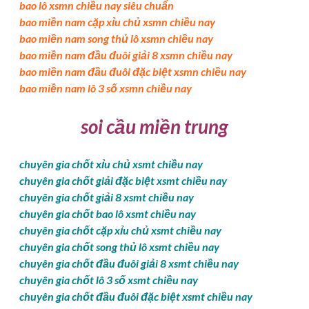
bao lô xsmn chiều nay siêu chuẩn
bao miền nam cặp xỉu chủ xsmn chiều nay
bao miền nam song thủ lô xsmn chiều nay
bao miền nam đầu đuôi giải 8 xsmn chiều nay
bao miền nam đầu đuôi đặc biệt xsmn chiều nay
bao miền nam lô 3 số xsmn chiều nay
soi cầu miền trung
chuyên gia chốt xỉu chủ xsmt chiều nay
chuyên gia chốt giải đặc biệt xsmt chiều nay
chuyên gia chốt giải 8 xsmt chiều nay
chuyên gia chốt bao lô xsmt chiều nay
chuyên gia chốt cặp xỉu chủ xsmt chiều nay
chuyên gia chốt song thủ lô xsmt chiều nay
chuyên gia chốt đầu đuôi giải 8 xsmt chiều nay
chuyên gia chốt lô 3 số xsmt chiều nay
chuyên gia chốt đầu đuôi đặc biệt xsmt chiều nay