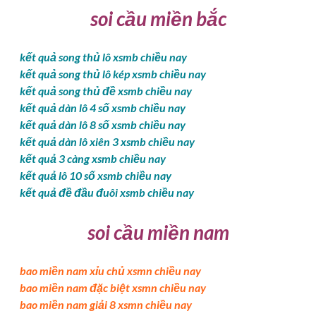
soi cầu miền bắc
kết quả song thủ lô xsmb chiều nay
kết quả song thủ lô kép xsmb chiều nay
kết quả song thủ đề xsmb chiều nay
kết quả dàn lô 4 số xsmb chiều nay
kết quả dàn lô 8 số xsmb chiều nay
kết quả dàn lô xiên 3 xsmb chiều nay
kết quả 3 càng xsmb chiều nay
kết quả lô 10 số xsmb chiều nay
kết quả đề đầu đuôi xsmb chiều nay
soi cầu miền nam
bao miền nam xỉu chủ xsmn chiều nay
bao miền nam đặc biệt xsmn chiều nay
bao miền nam giải 8 xsmn chiều nay