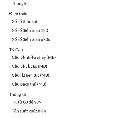
Thống kê
Điện toán
Xổ số thần tài
Xổ số điện toán 123
Xổ số điện toán 6×36
TK Cầu
Cầu về nhiều nháy (MB)
Cầu về cả cặp (MB)
Cầu lật liên tục (MB)
Cầu bạch thủ (MB)
Thống kê
TK từ 00 đến 99
Tần suất xuất hiện