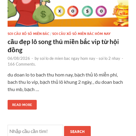
SOI CẦU XỔ SỐ MIỀN BẮC
/
SOI CẦU XỔ SỐ MIỀN BẮC HÔM NAY
cầu đẹp lô song thủ miền bắc vip từ hội
đồng
06/08/2026
-
by
soi lo de mien bac ngay hom nay - soi lo 2 nhay
-
166 Comments.
du doan lo to bach thu hom nay, bạch thủ lô miễn phí,
bach thu lo vip, bạch thủ lô khung 2 ngày, , du doan bach
thu mb, bạch …
READ MORE
SEARCH