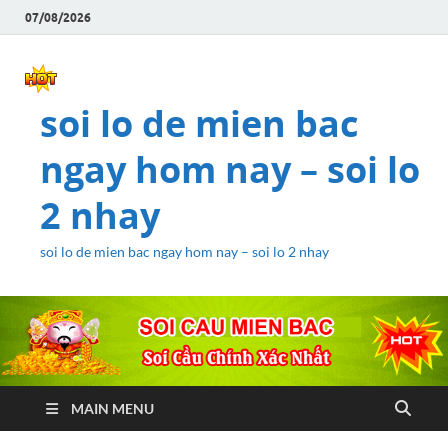
07/08/2026
soi lo de mien bac
ngay hom nay – soi lo
2 nhay
soi lo de mien bac ngay hom nay – soi lo 2 nhay
MAIN MENU