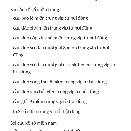
Soi cầu xổ số miền trung
cầu bao lô miền trung vip từ hội đồng
cầu đặc biệt miền trung vip từ hội đồng
cầu đẹp cặp xíu chủ miền trung vip từ hội đồng
cầu đẹp sớ đầu đuôi giải 8 miền trung vip từ hội
đồng
cầu đẹp sớ đầu đuôi giải đặc biệt miền trung vip từ
hội đồng
cầu đẹp song thủ lô miền trung vip từ hội đồng
cầu đẹp xíu chủ miền trung vip từ hội đồng
cầu giải 8 miền trung vip từ hội đồng
lô 3 số miền trung vip từ hội đồng
Soi cầu xổ số miền nam