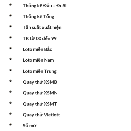
Thống kê Đầu – Đuôi
Thống kê Tổng
Tần suất xuất hiện
TK từ 00 đến 99
Loto miền Bắc
Loto miền Nam
Loto miền Trung
Quay thử XSMB
Quay thử XSMN
Quay thử XSMT
Quay thử Vietlott
Sổ mơ