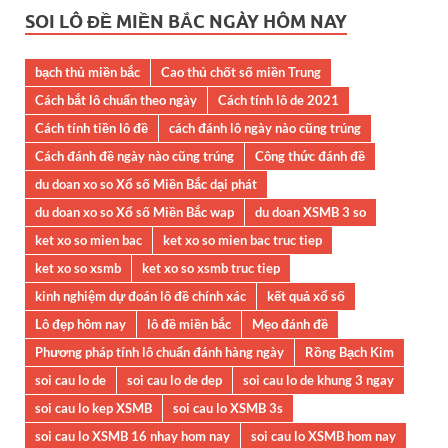
SOI LÔ ĐỀ MIỀN BẮC NGÀY HÔM NAY
bạch thủ miền bắc
Cao thủ chốt số miền Trung
Cách bắt lô chuẩn theo ngày
Cách tính lô de 2021
Cách tính tiền lô đề
cách đánh lô ngày nào cũng trúng
Cách đánh đề ngày nào cũng trúng
Công thức đánh đề
du doan xo so Xổ số Miền Bắc dại phát
du doan xo so Xổ số Miền Bắc wap
du doan XSMB 3 so
ket xo so mien bac
ket xo so mien bac truc tiep
ket xo so xsmb
ket xo so xsmb truc tiep
kinh nghiệm dự đoán lô đề chính xác
kết quả xổ số
Lô đẹp hôm nay
lô đề miền bắc
Mẹo đánh đề
Phương pháp tính lô chuẩn đánh hàng ngày
Rồng Bạch Kim
soi cau lo de
soi cau lo de dep
soi cau lo de khung 3 ngay
soi cau lo kep XSMB
soi cau lo XSMB 3s
soi cau lo XSMB 16 nhay hom nay
soi cau lo XSMB hom nay