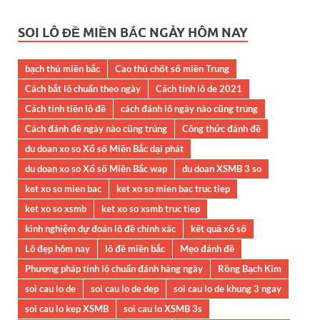
SOI LÔ ĐỀ MIỀN BẮC NGÀY HÔM NAY
bạch thủ miền bắc
Cao thủ chốt số miền Trung
Cách bắt lô chuẩn theo ngày
Cách tính lô de 2021
Cách tính tiền lô đề
cách đánh lô ngày nào cũng trúng
Cách đánh đề ngày nào cũng trúng
Công thức đánh đề
du doan xo so Xổ số Miền Bắc dại phát
du doan xo so Xổ số Miền Bắc wap
du doan XSMB 3 so
ket xo so mien bac
ket xo so mien bac truc tiep
ket xo so xsmb
ket xo so xsmb truc tiep
kinh nghiệm dự đoán lô đề chính xác
kết quả xổ số
Lô đẹp hôm nay
lô đề miền bắc
Mẹo đánh đề
Phương pháp tính lô chuẩn đánh hàng ngày
Rồng Bạch Kim
soi cau lo de
soi cau lo de dep
soi cau lo de khung 3 ngay
soi cau lo kep XSMB
soi cau lo XSMB 3s