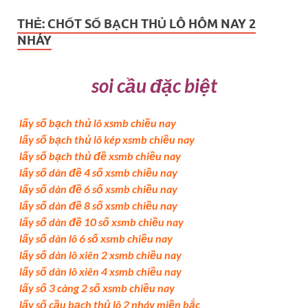
THẺ:
CHỐT SỐ BẠCH THỦ LÔ HÔM NAY 2
NHÁY
soi cầu đặc biệt
lấy số bạch thủ lô xsmb chiều nay
lấy số bạch thủ lô kép xsmb chiều nay
lấy số bạch thủ đề xsmb chiều nay
lấy số dàn đề 4 số xsmb chiều nay
lấy số dàn đề 6 số xsmb chiều nay
lấy số dàn đề 8 số xsmb chiều nay
lấy số dàn đề 10 số xsmb chiều nay
lấy số dàn lô 6 số xsmb chiều nay
lấy số dàn lô xiên 2 xsmb chiều nay
lấy số dàn lô xiên 4 xsmb chiều nay
lấy số 3 càng 2 số xsmb chiều nay
lấy số cầu bạch thủ lô 2 nháy miền bắc