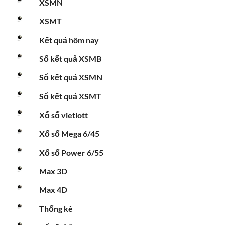
XSMN
XSMT
Kết quả hôm nay
Sổ kết quả XSMB
Sổ kết quả XSMN
Sổ kết quả XSMT
Xổ số vietlott
Xổ số Mega 6/45
Xổ số Power 6/55
Max 3D
Max 4D
Thống kê