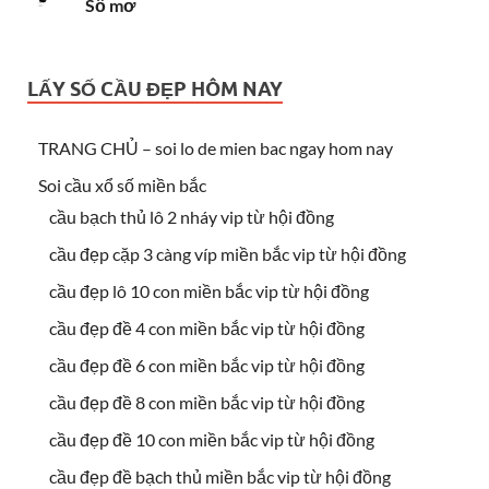
Sổ mơ
LẤY SỐ CẦU ĐẸP HÔM NAY
TRANG CHỦ – soi lo de mien bac ngay hom nay
Soi cầu xổ số miền bắc
cầu bạch thủ lô 2 nháy vip từ hội đồng
cầu đẹp cặp 3 càng víp miền bắc vip từ hội đồng
cầu đẹp lô 10 con miền bắc vip từ hội đồng
cầu đẹp đề 4 con miền bắc vip từ hội đồng
cầu đẹp đề 6 con miền bắc vip từ hội đồng
cầu đẹp đề 8 con miền bắc vip từ hội đồng
cầu đẹp đề 10 con miền bắc vip từ hội đồng
cầu đẹp đề bạch thủ miền bắc vip từ hội đồng