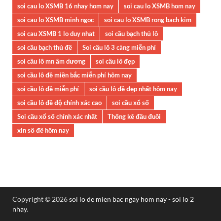
soi cau lo XSMB 16 nhay hom nay
soi cau lo XSMB hom nay
soi cau lo XSMB minh ngoc
soi cau lo XSMB rong bach kim
soi cau XSMB 1 lo duy nhat
soi cầu bạch thủ lô
soi cầu bạch thủ đề
Soi cầu lô 3 càng miễn phí
soi cầu lô mn âm dương
soi cầu lô đẹp
soi cầu lô đề miền bắc miễn phí hôm nay
soi cầu lô đề miễn phí
soi cầu lô đề đẹp nhất hôm nay
soi cầu lô đề độ chính xác cao
soi cầu xổ số
Soi cầu xổ số chính xác nhất
Thống kê đầu đuôi
xin số đề hôm nay
Copyright © 2026
soi lo de mien bac ngay hom nay - soi lo 2
nhay
.