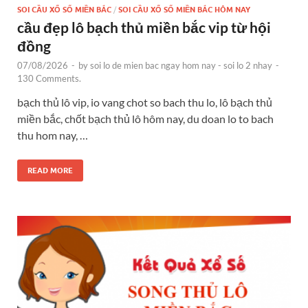
SOI CẦU XỔ SỐ MIỀN BẮC
/
SOI CẦU XỔ SỐ MIỀN BẮC HÔM NAY
cầu đẹp lô bạch thủ miền bắc vip từ hội
đồng
07/08/2026
-
by
soi lo de mien bac ngay hom nay - soi lo 2 nhay
-
130 Comments.
bạch thủ lô vip, io vang chot so bach thu lo, lô bạch thủ
miền bắc, chốt bạch thủ lô hôm nay, du doan lo to bach
thu hom nay, …
READ MORE