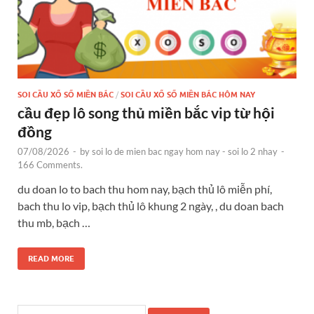
SOI CẦU XỔ SỐ MIỀN BẮC
/
SOI CẦU XỔ SỐ MIỀN BẮC HÔM NAY
cầu đẹp lô song thủ miền bắc vip từ hội
đồng
07/08/2026
-
by
soi lo de mien bac ngay hom nay - soi lo 2 nhay
-
166 Comments.
du doan lo to bach thu hom nay, bạch thủ lô miễn phí,
bach thu lo vip, bạch thủ lô khung 2 ngày, , du doan bach
thu mb, bạch …
READ MORE