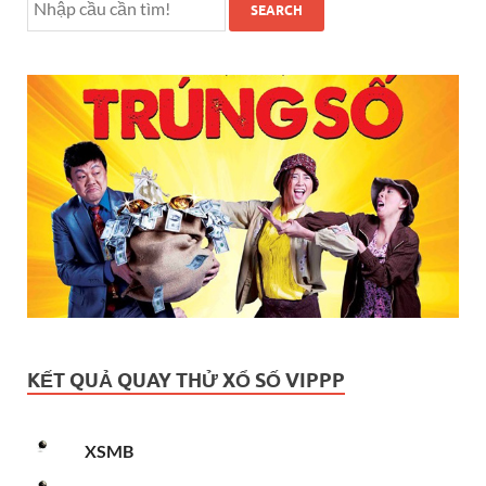
SEARCH
KẾT QUẢ QUAY THỬ XỔ SỐ VIPPP
XSMB