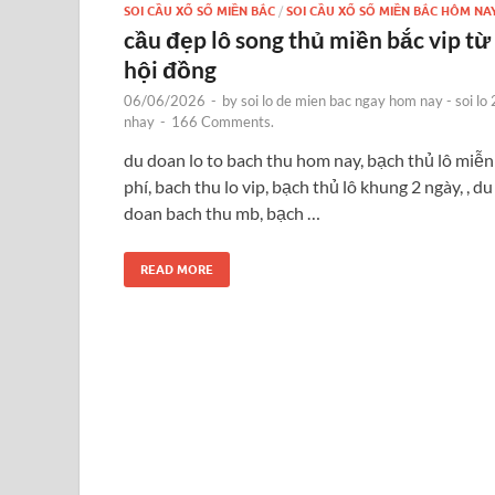
SOI CẦU XỔ SỐ MIỀN BẮC
/
SOI CẦU XỔ SỐ MIỀN BẮC HÔM NA
cầu đẹp lô song thủ miền bắc vip từ
hội đồng
06/06/2026
-
by
soi lo de mien bac ngay hom nay - soi lo 
nhay
-
166 Comments.
du doan lo to bach thu hom nay, bạch thủ lô miễn
phí, bach thu lo vip, bạch thủ lô khung 2 ngày, , du
doan bach thu mb, bạch …
READ MORE