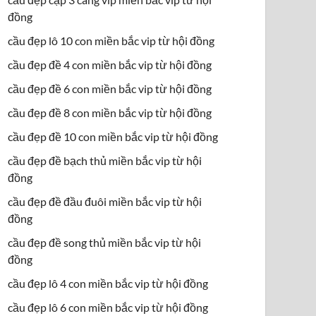
đồng
cầu đẹp lô 10 con miền bắc vip từ hội đồng
cầu đẹp đề 4 con miền bắc vip từ hội đồng
cầu đẹp đề 6 con miền bắc vip từ hội đồng
cầu đẹp đề 8 con miền bắc vip từ hội đồng
cầu đẹp đề 10 con miền bắc vip từ hội đồng
cầu đẹp đề bạch thủ miền bắc vip từ hội
đồng
cầu đẹp đề đầu đuôi miền bắc vip từ hội
đồng
cầu đẹp đề song thủ miền bắc vip từ hội
đồng
cầu đẹp lô 4 con miền bắc vip từ hội đồng
cầu đẹp lô 6 con miền bắc vip từ hội đồng