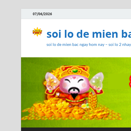
07/06/2026
soi lo de mien b
soi lo de mien bac ngay hom nay – soi lo 2 nhay