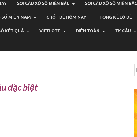
NAY
SOI CẦU XỔ SỐ MIỀN BẮC
SOI CẦU XỔ SỐ MIỀN BẮ
Ổ SỐ MIỀN NAM
CHỐT ĐỀ HÔM NAY
THỐNG KÊ LÔ ĐỀ
SỔ KẾT QUẢ
VIETLOTT
ĐIỆN TOÁN
TK CẦU
ầu đặc biệt