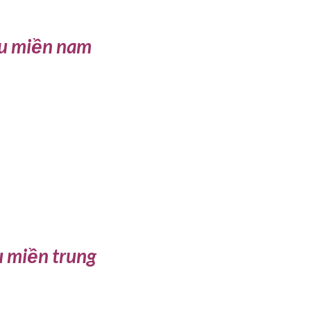
ầu miền nam
u miền trung