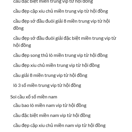
cầu đặc biệt miền trung vip từ hội đồng
cầu đẹp cặp xíu chủ miền trung vip từ hội đồng
cầu đẹp sớ đầu đuôi giải 8 miền trung vip từ hội
đồng
cầu đẹp sớ đầu đuôi giải đặc biệt miền trung vip từ
hội đồng
cầu đẹp song thủ lô miền trung vip từ hội đồng
cầu đẹp xíu chủ miền trung vip từ hội đồng
cầu giải 8 miền trung vip từ hội đồng
lô 3 số miền trung vip từ hội đồng
Soi cầu xổ số miền nam
cầu bao lô miền nam vip từ hội đồng
cầu đặc biệt miền nam vip từ hội đồng
cầu đẹp cặp xíu chủ miền nam vip từ hội đồng