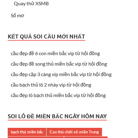
Quay thử XSMB
Sổ mơ
KẾT QUẢ SOI CẦU MỚI NHẤT
cầu đẹp đề 6 con miền bắc vip từ hội đồng
cầu đẹp đề song thủ miền bắc vip từ hội đồng
cầu đẹp cặp 3 càng víp miền bắc vip từ hội đồng
cầu bạch thủ lô 2 nháy vip từ hội đồng
cầu đẹp lô bạch thủ miền bắc vip từ hội đồng
SOI LÔ ĐỀ MIỀN BẮC NGÀY HÔM NAY
bạch thủ miền bắc
Cao thủ chốt số miền Trung