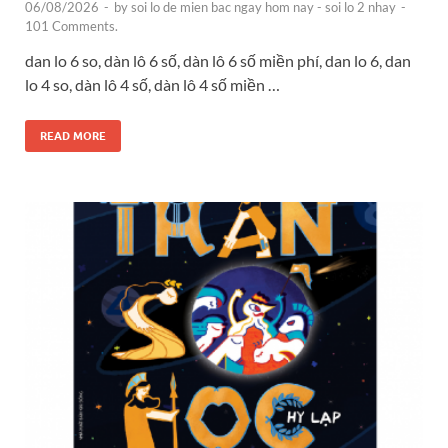
06/08/2026
-
by
soi lo de mien bac ngay hom nay - soi lo 2 nhay
-
101 Comments.
dan lo 6 so, dàn lô 6 số, dàn lô 6 số miền phí, dan lo 6, dan
lo 4 so, dàn lô 4 số, dàn lô 4 số miền …
READ MORE