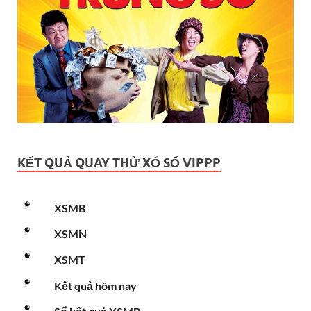
KẾT QUẢ QUAY THỬ XỔ SỐ VIPPP
XSMB
XSMN
XSMT
Kết quả hôm nay