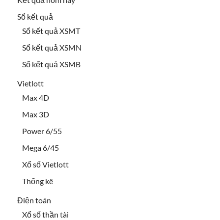
Sổ kết quả
Sổ kết quả XSMT
Sổ kết quả XSMN
Sổ kết quả XSMB
Vietlott
Max 4D
Max 3D
Power 6/55
Mega 6/45
Xổ số Vietlott
Thống kê
Điện toán
Xổ số thần tài