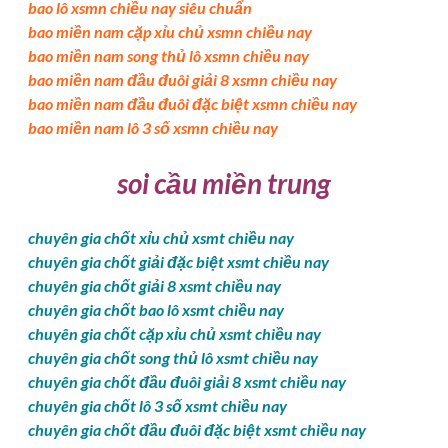
bao lô xsmn chiều nay siêu chuẩn
bao miền nam cặp xỉu chủ xsmn chiều nay
bao miền nam song thủ lô xsmn chiều nay
bao miền nam đầu đuôi giải 8 xsmn chiều nay
bao miền nam đầu đuôi đặc biệt xsmn chiều nay
bao miền nam lô 3 số xsmn chiều nay
soi cầu miền trung
chuyên gia chốt xỉu chủ xsmt chiều nay
chuyên gia chốt giải đặc biệt xsmt chiều nay
chuyên gia chốt giải 8 xsmt chiều nay
chuyên gia chốt bao lô xsmt chiều nay
chuyên gia chốt cặp xỉu chủ xsmt chiều nay
chuyên gia chốt song thủ lô xsmt chiều nay
chuyên gia chốt đầu đuôi giải 8 xsmt chiều nay
chuyên gia chốt lô 3 số xsmt chiều nay
chuyên gia chốt đầu đuôi đặc biệt xsmt chiều nay