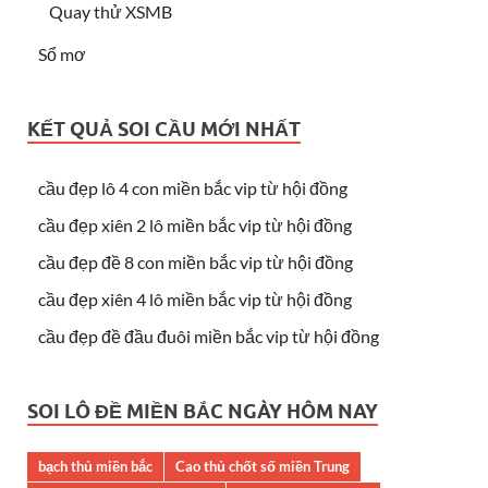
Quay thử XSMB
Sổ mơ
KẾT QUẢ SOI CẦU MỚI NHẤT
cầu đẹp lô 4 con miền bắc vip từ hội đồng
cầu đẹp xiên 2 lô miền bắc vip từ hội đồng
cầu đẹp đề 8 con miền bắc vip từ hội đồng
cầu đẹp xiên 4 lô miền bắc vip từ hội đồng
cầu đẹp đề đầu đuôi miền bắc vip từ hội đồng
SOI LÔ ĐỀ MIỀN BẮC NGÀY HÔM NAY
bạch thủ miền bắc
Cao thủ chốt số miền Trung