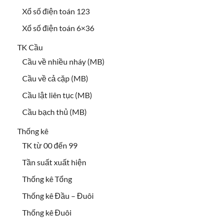
Xổ số điện toán 123
Xổ số điện toán 6×36
TK Cầu
Cầu về nhiều nháy (MB)
Cầu về cả cặp (MB)
Cầu lật liên tục (MB)
Cầu bạch thủ (MB)
Thống kê
TK từ 00 đến 99
Tần suất xuất hiện
Thống kê Tổng
Thống kê Đầu – Đuôi
Thống kê Đuôi