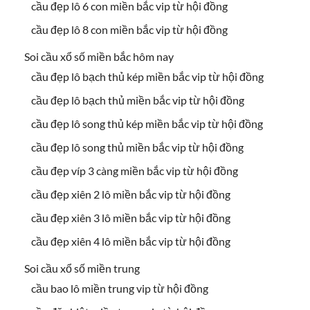
cầu đẹp lô 6 con miền bắc vip từ hội đồng
cầu đẹp lô 8 con miền bắc vip từ hội đồng
Soi cầu xổ số miền bắc hôm nay
cầu đẹp lô bạch thủ kép miền bắc vip từ hội đồng
cầu đẹp lô bạch thủ miền bắc vip từ hội đồng
cầu đẹp lô song thủ kép miền bắc vip từ hội đồng
cầu đẹp lô song thủ miền bắc vip từ hội đồng
cầu đẹp víp 3 càng miền bắc vip từ hội đồng
cầu đẹp xiên 2 lô miền bắc vip từ hội đồng
cầu đẹp xiên 3 lô miền bắc vip từ hội đồng
cầu đẹp xiên 4 lô miền bắc vip từ hội đồng
Soi cầu xổ số miền trung
cầu bao lô miền trung vip từ hội đồng