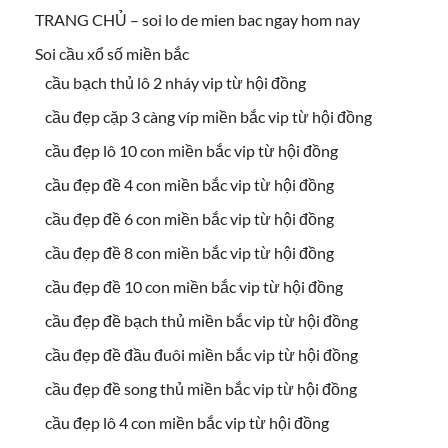
TRANG CHỦ – soi lo de mien bac ngay hom nay
Soi cầu xổ số miền bắc
cầu bạch thủ lô 2 nháy vip từ hội đồng
cầu đẹp cặp 3 càng víp miền bắc vip từ hội đồng
cầu đẹp lô 10 con miền bắc vip từ hội đồng
cầu đẹp đề 4 con miền bắc vip từ hội đồng
cầu đẹp đề 6 con miền bắc vip từ hội đồng
cầu đẹp đề 8 con miền bắc vip từ hội đồng
cầu đẹp đề 10 con miền bắc vip từ hội đồng
cầu đẹp đề bạch thủ miền bắc vip từ hội đồng
cầu đẹp đề đầu đuôi miền bắc vip từ hội đồng
cầu đẹp đề song thủ miền bắc vip từ hội đồng
cầu đẹp lô 4 con miền bắc vip từ hội đồng