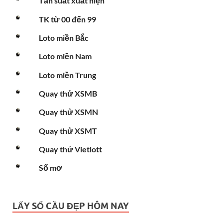
Tần suất xuất hiện
TK từ 00 đến 99
Loto miền Bắc
Loto miền Nam
Loto miền Trung
Quay thử XSMB
Quay thử XSMN
Quay thử XSMT
Quay thử Vietlott
Sổ mơ
LẤY SỐ CẦU ĐẸP HÔM NAY