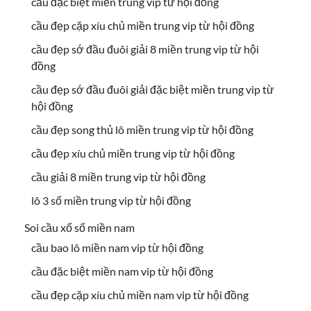
cầu đặc biệt miền trung vip từ hội đồng
cầu đẹp cặp xíu chủ miền trung vip từ hội đồng
cầu đẹp sớ đầu đuôi giải 8 miền trung vip từ hội
đồng
cầu đẹp sớ đầu đuôi giải đặc biệt miền trung vip từ
hội đồng
cầu đẹp song thủ lô miền trung vip từ hội đồng
cầu đẹp xíu chủ miền trung vip từ hội đồng
cầu giải 8 miền trung vip từ hội đồng
lô 3 số miền trung vip từ hội đồng
Soi cầu xổ số miền nam
cầu bao lô miền nam vip từ hội đồng
cầu đặc biệt miền nam vip từ hội đồng
cầu đẹp cặp xíu chủ miền nam vip từ hội đồng