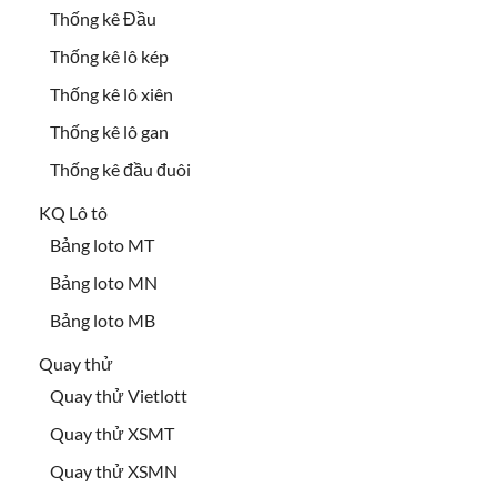
Thống kê Đầu
Thống kê lô kép
Thống kê lô xiên
Thống kê lô gan
Thống kê đầu đuôi
KQ Lô tô
Bảng loto MT
Bảng loto MN
Bảng loto MB
Quay thử
Quay thử Vietlott
Quay thử XSMT
Quay thử XSMN