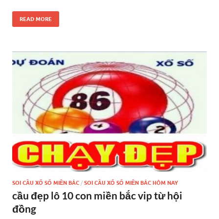
READ MORE
SOI CẦU XỔ SỐ MIỀN BẮC
/
SOI CẦU XỔ SỐ MIỀN BẮC HÔM NAY
cầu đẹp lô 10 con miền bắc vip từ hội
đồng