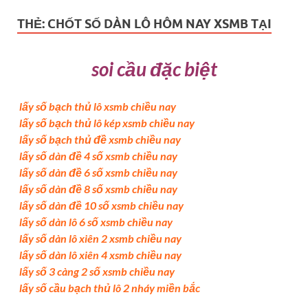
THẺ:
CHỐT SỐ DÀN LÔ HÔM NAY XSMB TẠI
soi cầu đặc biệt
lấy số bạch thủ lô xsmb chiều nay
lấy số bạch thủ lô kép xsmb chiều nay
lấy số bạch thủ đề xsmb chiều nay
lấy số dàn đề 4 số xsmb chiều nay
lấy số dàn đề 6 số xsmb chiều nay
lấy số dàn đề 8 số xsmb chiều nay
lấy số dàn đề 10 số xsmb chiều nay
lấy số dàn lô 6 số xsmb chiều nay
lấy số dàn lô xiên 2 xsmb chiều nay
lấy số dàn lô xiên 4 xsmb chiều nay
lấy số 3 càng 2 số xsmb chiều nay
lấy số cầu bạch thủ lô 2 nháy miền bắc