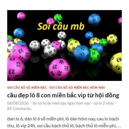
SOI CẦU XỔ SỐ MIỀN BẮC
/
SOI CẦU XỔ SỐ MIỀN BẮC HÔM NAY
cầu đẹp lô 8 con miền bắc vip từ hội đồng
06/08/2026
-
by
soi lo de mien bac ngay hom nay - soi lo 2 nhay
-
89 Comments.
dan lo 6, dàn lô 6 số miền phí, lô dàn hôm nay, cau lo bạch
thu, lô vip 24h, soi cầu bạch thủ lô, bạch thủ lô miễn phí, …