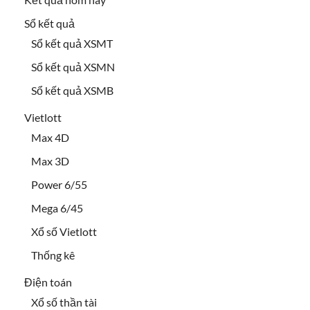
Sổ kết quả
Sổ kết quả XSMT
Sổ kết quả XSMN
Sổ kết quả XSMB
Vietlott
Max 4D
Max 3D
Power 6/55
Mega 6/45
Xổ số Vietlott
Thống kê
Điện toán
Xổ số thần tài