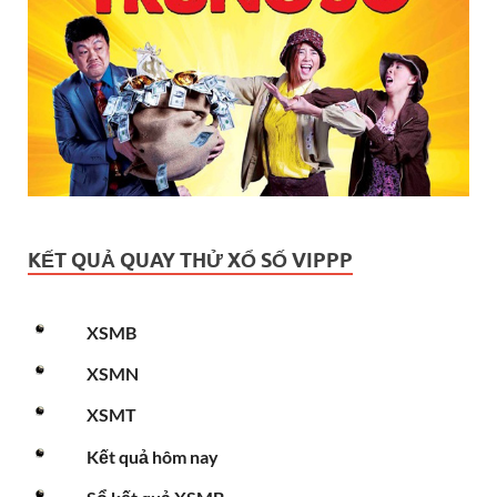
KẾT QUẢ QUAY THỬ XỔ SỐ VIPPP
XSMB
XSMN
XSMT
Kết quả hôm nay