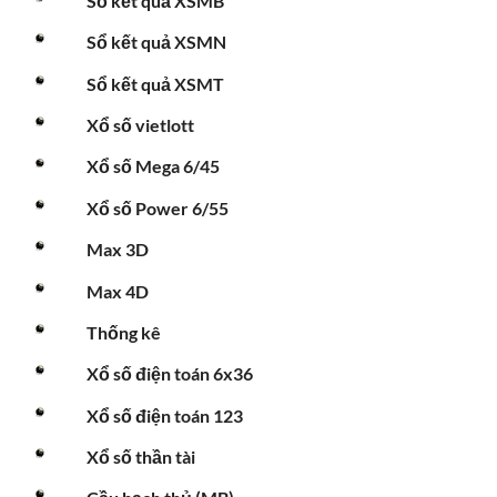
Sổ kết quả XSMB
Sổ kết quả XSMN
Sổ kết quả XSMT
Xổ số vietlott
Xổ số Mega 6/45
Xổ số Power 6/55
Max 3D
Max 4D
Thống kê
Xổ số điện toán 6x36
Xổ số điện toán 123
Xổ số thần tài