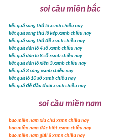
soi cầu miền bắc
kết quả song thủ lô xsmb chiều nay
kết quả song thủ lô kép xsmb chiều nay
kết quả song thủ đề xsmb chiều nay
kết quả dàn lô 4 số xsmb chiều nay
kết quả dàn lô 8 số xsmb chiều nay
kết quả dàn lô xiên 3 xsmb chiều nay
kết quả 3 càng xsmb chiều nay
kết quả lô 10 số xsmb chiều nay
kết quả đề đầu đuôi xsmb chiều nay
soi cầu miền nam
bao miền nam xỉu chủ xsmn chiều nay
bao miền nam đặc biệt xsmn chiều nay
bao miền nam giải 8 xsmn chiều nay