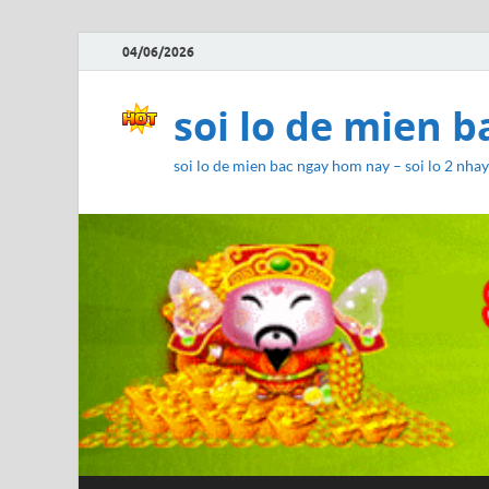
04/06/2026
soi lo de mien b
soi lo de mien bac ngay hom nay – soi lo 2 nhay