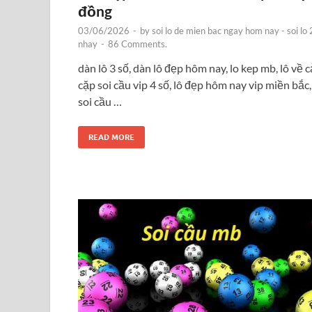
đồng
03/06/2026
-
by
soi lo de mien bac ngay hom nay - soi lo 
nhay
-
86 Comments.
dàn lô 3 số, dàn lô đẹp hôm nay, lo kep mb, lô về c
cặp soi cầu vip 4 số, lô đẹp hôm nay vip miền bắc,
soi cầu …
READ MORE