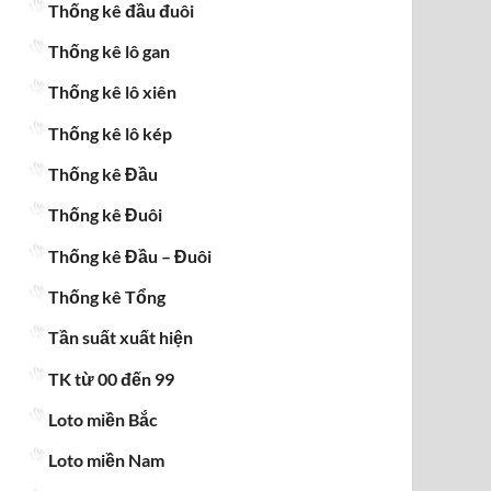
Thống kê đầu đuôi
Thống kê lô gan
Thống kê lô xiên
Thống kê lô kép
Thống kê Đầu
Thống kê Đuôi
Thống kê Đầu – Đuôi
Thống kê Tổng
Tần suất xuất hiện
TK từ 00 đến 99
Loto miền Bắc
Loto miền Nam