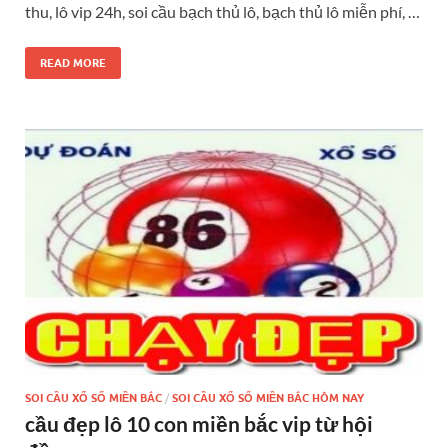
thu, lô vip 24h, soi cầu bạch thủ lô, bạch thủ lô miễn phí, …
READ MORE
SOI CẦU XỔ SỐ MIỀN BẮC
/
SOI CẦU XỔ SỐ MIỀN BẮC HÔM NAY
cầu đẹp lô 10 con miền bắc vip từ hội