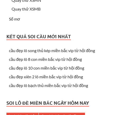
Quay thử XSMN
Quay thử XSMB
Sổ mơ
KẾT QUẢ SOI CẦU MỚI NHẤT
cầu đẹp lô song thủ kép miền bắc vip từ hội đồng
cầu đẹp lô 8 con miền bắc vip từ hội đồng
cầu đẹp lô 10 con miền bắc vip từ hội đồng
cầu đẹp xiên 2 lô miền bắc vip từ hội đồng
cầu đẹp lô bạch thủ miền bắc vip từ hội đồng
SOI LÔ ĐỀ MIỀN BẮC NGÀY HÔM NAY