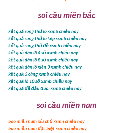
soi cầu miền bắc
kết quả song thủ lô xsmb chiều nay
kết quả song thủ lô kép xsmb chiều nay
kết quả song thủ đề xsmb chiều nay
kết quả dàn lô 4 số xsmb chiều nay
kết quả dàn lô 8 số xsmb chiều nay
kết quả dàn lô xiên 3 xsmb chiều nay
kết quả 3 càng xsmb chiều nay
kết quả lô 10 số xsmb chiều nay
kết quả đề đầu đuôi xsmb chiều nay
soi cầu miền nam
bao miền nam xỉu chủ xsmn chiều nay
bao miền nam đặc biệt xsmn chiều nay