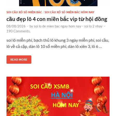
SOI CẦU XỔ SỐ MIỀN BẮC
/
SOI CẦU XỔ SỐ MIỀN BẮC HÔM NAY
cầu đẹp lô 4 con miền bắc vip từ hội đồng
08/08/2026
-
by
soi lo de mien bac ngay hom nay - soi lo 2 nhay
-
190 Comments.
soi lô miễn phí, bạch thủ lô khung 3 ngày miễn phí, soi cầu,
lô về cả cặp, dàn lô 10 số miền phí, dàn lô xiên 3, lô 6 …
READ MORE