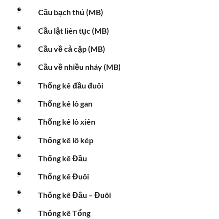
Cầu bạch thủ (MB)
Cầu lật liên tục (MB)
Cầu về cả cặp (MB)
Cầu về nhiều nháy (MB)
Thống kê đầu đuôi
Thống kê lô gan
Thống kê lô xiên
Thống kê lô kép
Thống kê Đầu
Thống kê Đuôi
Thống kê Đầu – Đuôi
Thống kê Tổng