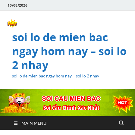
10/08/2026
soi lo de mien bac
ngay hom nay – soi lo
2 nhay
soi lo de mien bac ngay hom nay – soi lo 2 nhay
MAIN MENU