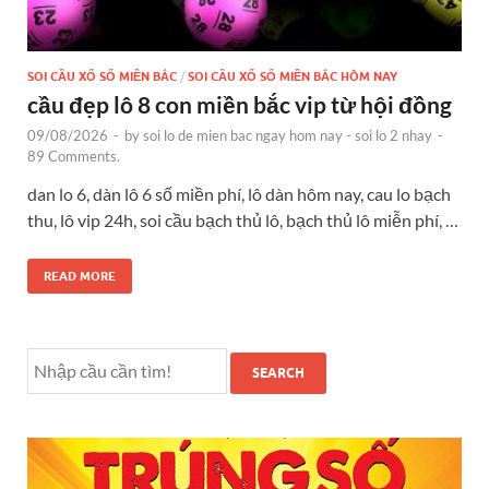
SOI CẦU XỔ SỐ MIỀN BẮC
/
SOI CẦU XỔ SỐ MIỀN BẮC HÔM NAY
cầu đẹp lô 8 con miền bắc vip từ hội đồng
09/08/2026
-
by
soi lo de mien bac ngay hom nay - soi lo 2 nhay
-
89 Comments.
dan lo 6, dàn lô 6 số miền phí, lô dàn hôm nay, cau lo bạch
thu, lô vip 24h, soi cầu bạch thủ lô, bạch thủ lô miễn phí, …
READ MORE
SEARCH