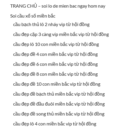
TRANG CHỦ – soi lo de mien bac ngay hom nay
Soi cầu xổ số miền bắc
cầu bạch thủ lô 2 nháy vip từ hội đồng
cầu đẹp cặp 3 càng víp miền bắc vip từ hội đồng
cầu đẹp lô 10 con miền bắc vip từ hội đồng
cầu đẹp đề 4 con miền bắc vip từ hội đồng
cầu đẹp đề 6 con miền bắc vip từ hội đồng
cầu đẹp đề 8 con miền bắc vip từ hội đồng
cầu đẹp đề 10 con miền bắc vip từ hội đồng
cầu đẹp đề bạch thủ miền bắc vip từ hội đồng
cầu đẹp đề đầu đuôi miền bắc vip từ hội đồng
cầu đẹp đề song thủ miền bắc vip từ hội đồng
cầu đẹp lô 4 con miền bắc vip từ hội đồng