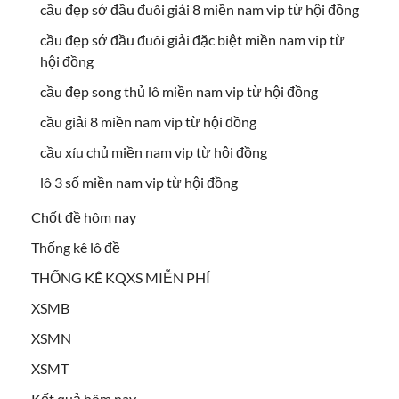
cầu đẹp sớ đầu đuôi giải 8 miền nam vip từ hội đồng
cầu đẹp sớ đầu đuôi giải đặc biệt miền nam vip từ
hội đồng
cầu đẹp song thủ lô miền nam vip từ hội đồng
cầu giải 8 miền nam vip từ hội đồng
cầu xíu chủ miền nam vip từ hội đồng
lô 3 số miền nam vip từ hội đồng
Chốt đề hôm nay
Thống kê lô đề
THỐNG KÊ KQXS MIỄN PHÍ
XSMB
XSMN
XSMT
Kết quả hôm nay