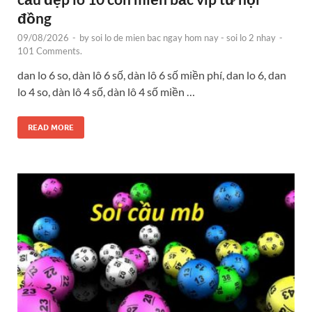
đồng
09/08/2026
-
by
soi lo de mien bac ngay hom nay - soi lo 2 nhay
-
101 Comments.
dan lo 6 so, dàn lô 6 số, dàn lô 6 số miền phí, dan lo 6, dan
lo 4 so, dàn lô 4 số, dàn lô 4 số miền …
READ MORE