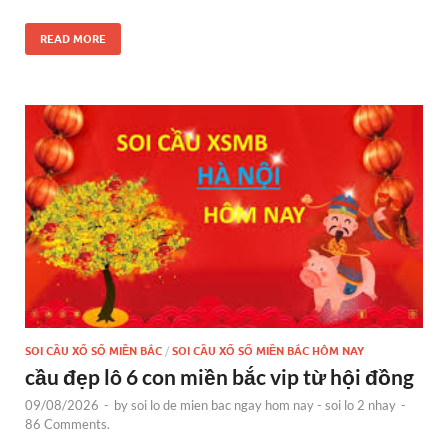
READ MORE
SOI CẦU XỔ SỐ MIỀN BẮC
/
SOI CẦU XỔ SỐ MIỀN BẮC HÔM NAY
cầu đẹp lô 6 con miền bắc vip từ hội đồng
09/08/2026
-
by
soi lo de mien bac ngay hom nay - soi lo 2 nhay
-
86 Comments.