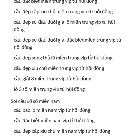
cầu đặc biệt miền trung vip từ hội đồng
cầu đẹp cặp xíu chủ miền trung vip từ hội đồng
cầu đẹp sớ đầu đuôi giải 8 miền trung vip từ hội
đồng
cầu đẹp sớ đầu đuôi giải đặc biệt miền trung vip từ
hội đồng
cầu đẹp song thủ lô miền trung vip từ hội đồng
cầu đẹp xíu chủ miền trung vip từ hội đồng
cầu giải 8 miền trung vip từ hội đồng
lô 3 số miền trung vip từ hội đồng
Soi cầu xổ số miền nam
cầu bao lô miền nam vip từ hội đồng
cầu đặc biệt miền nam vip từ hội đồng
cầu đẹp cặp xíu chủ miền nam vip từ hội đồng