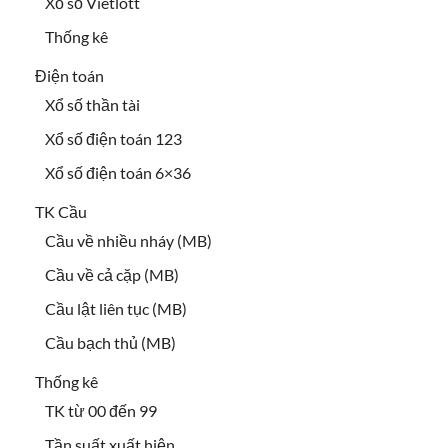
Xổ số Vietlott
Thống kê
Điện toán
Xổ số thần tài
Xổ số điện toán 123
Xổ số điện toán 6×36
TK Cầu
Cầu về nhiều nháy (MB)
Cầu về cả cặp (MB)
Cầu lật liên tục (MB)
Cầu bạch thủ (MB)
Thống kê
TK từ 00 đến 99
Tần suất xuất hiện