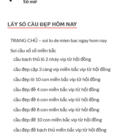
Sổ mơ
LẤY SỐ CẦU ĐẸP HÔM NAY
TRANG CHỦ – soi lo de mien bac ngay hom nay
Soi cầu xổ số miền bắc
cầu bạch thủ lô 2 nháy vip từ hội đồng
cầu đẹp cặp 3 càng víp miền bắc vip từ hội đồng
cầu đẹp lô 10 con miền bắc vip từ hội đồng
cầu đẹp đề 4 con miền bắc vip từ hội đồng
cầu đẹp đề 6 con miền bắc vip từ hội đồng
cầu đẹp đề 8 con miền bắc vip từ hội đồng
cầu đẹp đề 10 con miền bắc vip từ hội đồng
cầu đẹp đề bạch thủ miền bắc vip từ hội đồng