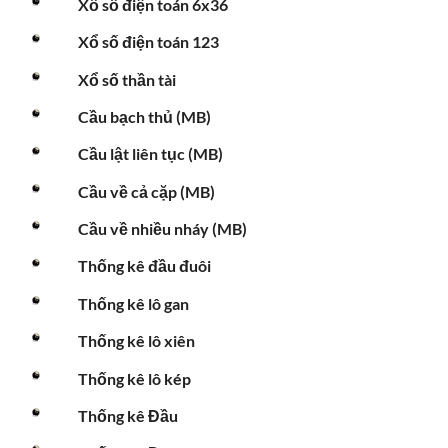
Xổ số điện toán 6x36
Xổ số điện toán 123
Xổ số thần tài
Cầu bạch thủ (MB)
Cầu lật liên tục (MB)
Cầu về cả cặp (MB)
Cầu về nhiều nháy (MB)
Thống kê đầu đuôi
Thống kê lô gan
Thống kê lô xiên
Thống kê lô kép
Thống kê Đầu